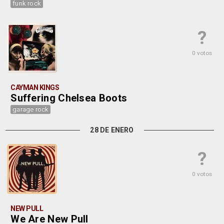
funk rock
?
0 votos
CAYMAN KINGS
Suffering Chelsea Boots
garage rock
28 DE ENERO
?
0 votos
NEW PULL
We Are New Pull