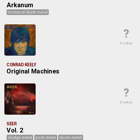
Arkanum
technical death metal
?
0 votos
CONRAD KEELY
Original Machines
?
0 votos
SEER
Vol. 2
sludge metal
post-metal
doom metal