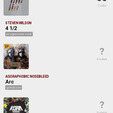
1 voto
STEVEN WILSON
4 1/2
progressive rock
EP
?
0 votos
AGORAPHOBIC NOSEBLEED
Arc
grindcore
?
0 votos