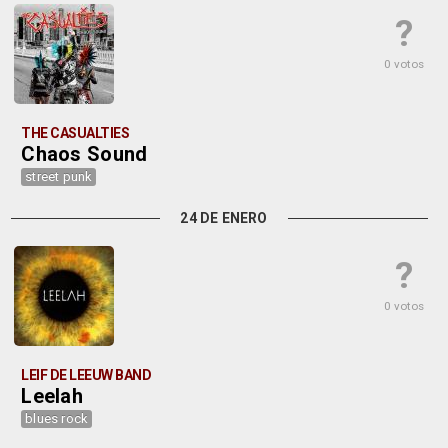
?
0 votos
THE CASUALTIES
Chaos Sound
street punk
24 DE ENERO
?
0 votos
LEIF DE LEEUW BAND
Leelah
blues rock