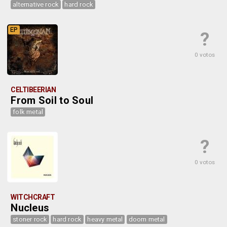
alternative rock
hard rock
EP
?
0 votos
CELTIBEERIAN
From Soil to Soul
folk metal
?
0 votos
WITCHCRAFT
Nucleus
stoner rock
hard rock
heavy metal
doom metal