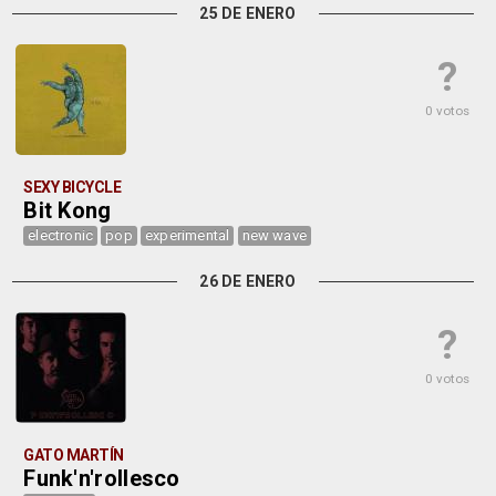
25 DE ENERO
?
0 votos
SEXY BICYCLE
Bit Kong
electronic
pop
experimental
new wave
26 DE ENERO
?
0 votos
GATO MARTÍN
Funk'n'rollesco