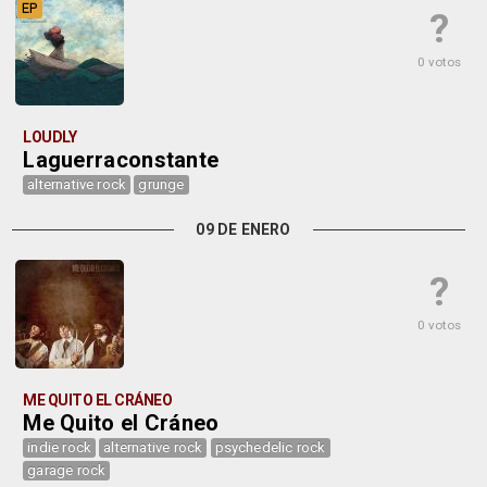
EP
?
0 votos
LOUDLY
Laguerraconstante
alternative rock
grunge
09 DE ENERO
?
0 votos
ME QUITO EL CRÁNEO
Me Quito el Cráneo
indie rock
alternative rock
psychedelic rock
garage rock