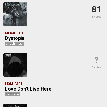
81
5 votos
MEGADETH
Dystopia
thrash metal
?
0 votos
LIONHEART
Love Don't Live Here
hardcore