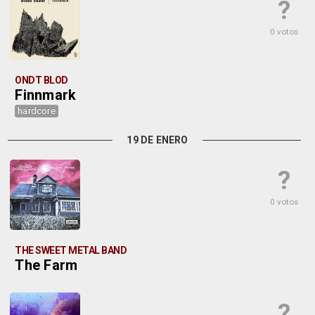
?
0 votos
ONDT BLOD
Finnmark
hardcore
19 DE ENERO
?
0 votos
THE SWEET METAL BAND
The Farm
?