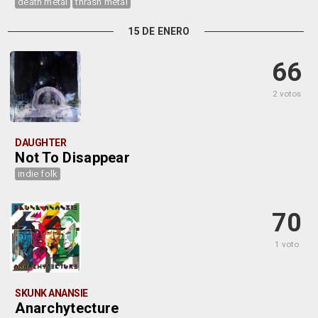
death metal
thrash metal
15 DE ENERO
66
2 votos
DAUGHTER
Not To Disappear
indie folk
70
1 voto
SKUNK ANANSIE
Anarchytecture