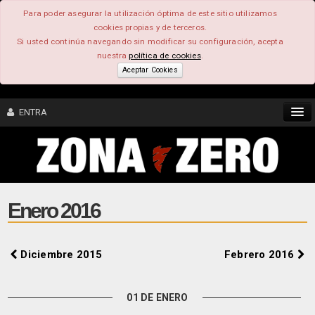
Para poder asegurar la utilización óptima de este sitio utilizamos
cookies propias y de terceros.
Si usted continúa navegando sin modificar su configuración, acepta
nuestra
política de cookies
.
Aceptar Cookies
ENTRA
CONTENIDO
COMUNIDAD
Enero 2016
FEEEDBACK
Diciembre 2015
Febrero 2016
FOROS
01 DE ENERO