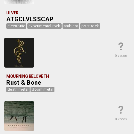
ULVER
ATGCLVLSSCAP
electronic
experimental rock
ambient
post-rock
?
0 votos
MOURNING BELOVETH
Rust & Bone
death metal
doom metal
?
0 votos