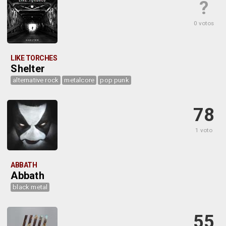
?
0 votos
LIKE TORCHES
Shelter
alternative rock
metalcore
pop punk
78
1 voto
ABBATH
Abbath
black metal
55