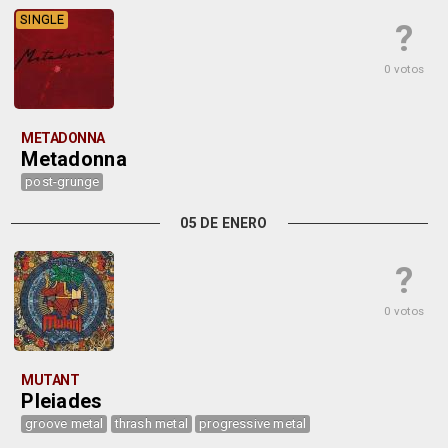
SINGLE
?
0 votos
METADONNA
Metadonna
post-grunge
05 DE ENERO
?
0 votos
MUTANT
Pleiades
groove metal
thrash metal
progressive metal