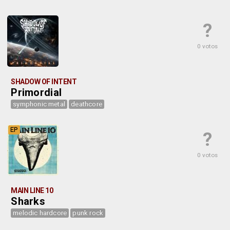
?
0 votos
SHADOW OF INTENT
Primordial
symphonic metal
deathcore
EP
?
0 votos
MAIN LINE 10
Sharks
melodic hardcore
punk rock