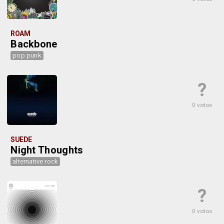
ROAM
Backbone
pop punk
?
0 votos
SUEDE
Night Thoughts
alternative rock
?
0 votos