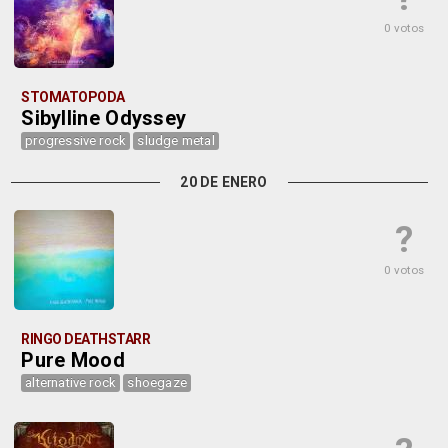
0 votos
STOMATOPODA
Sibylline Odyssey
progressive rock
sludge metal
20 DE ENERO
?
0 votos
RINGO DEATHSTARR
Pure Mood
alternative rock
shoegaze