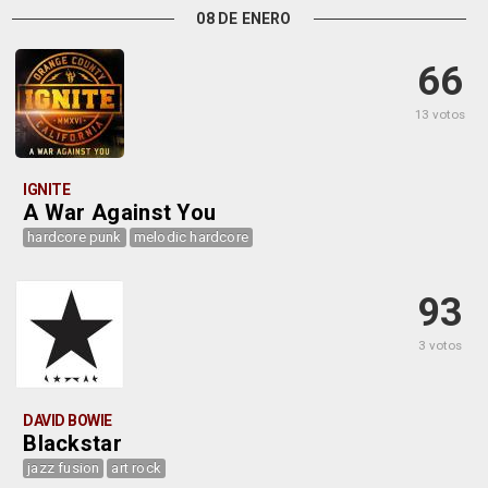
08 DE ENERO
66
13 votos
IGNITE
A War Against You
hardcore punk
melodic hardcore
93
3 votos
DAVID BOWIE
Blackstar
jazz fusion
art rock