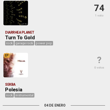
74
1 voto
DIARRHEA PLANET
Turn To Gold
rock
garage rock
power pop
EP
?
0 votos
SEKBA
Polesia
rock
instrumental
04 DE ENERO