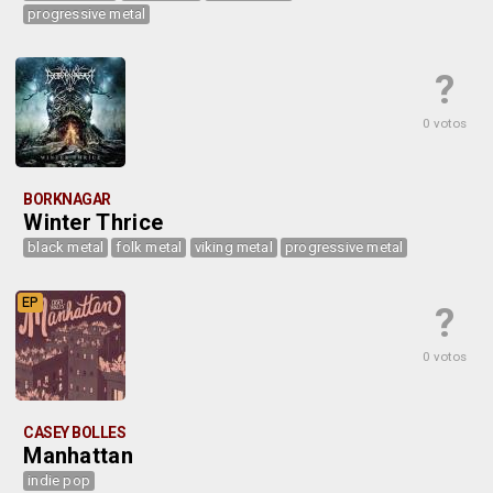
progressive metal
?
0 votos
BORKNAGAR
Winter Thrice
black metal
folk metal
viking metal
progressive metal
EP
?
0 votos
CASEY BOLLES
Manhattan
indie pop