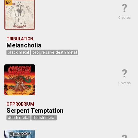
EP
?
0 votos
TRIBULATION
Melancholia
black metal
progressive death metal
?
0 votos
OPPROBRIUM
Serpent Temptation
death metal
thrash metal