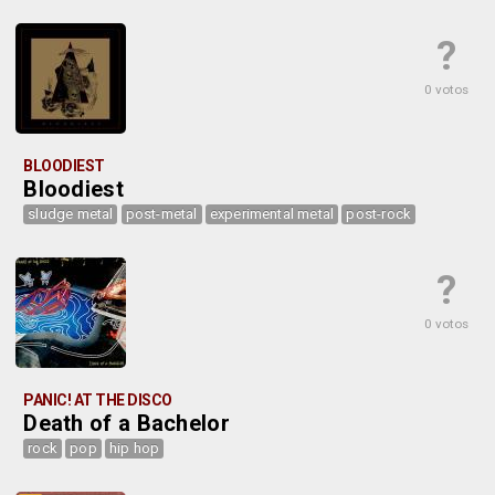
?
0 votos
BLOODIEST
Bloodiest
sludge metal
post-metal
experimental metal
post-rock
?
0 votos
PANIC! AT THE DISCO
Death of a Bachelor
rock
pop
hip hop