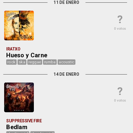
11 DE ENERO
?
0 votos
IRATXO
Hueso y Carne
rock
ska
reggae
rumba
acoustic
14 DE ENERO
?
0 votos
SUPPRESSIVE FIRE
Bedlam