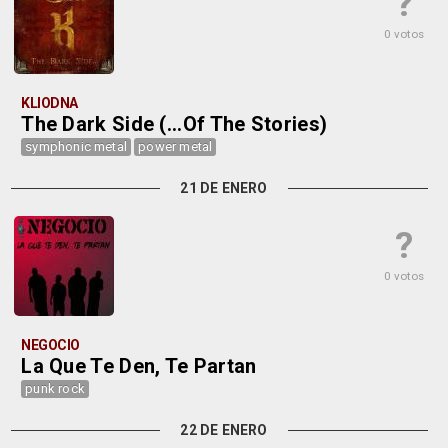
?
0 votos
KLIODNA
The Dark Side (...Of The Stories)
symphonic metal
power metal
21 DE ENERO
?
0 votos
NEGOCIO
La Que Te Den, Te Partan
punk rock
22 DE ENERO