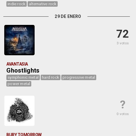
indie rock
alternative rock
29 DE ENERO
72
3 votos
AVANTASIA
Ghostlights
symphonic metal
hard rock
progressive metal
power metal
?
0 votos
BURY TOMORROW