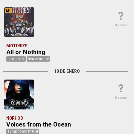
EP
?
0 votos
MOTORIZE
All or Nothing
hard rock
heavy metal
10 DE ENERO
?
0 votos
NORHOD
Voices from the Ocean
symphonic metal