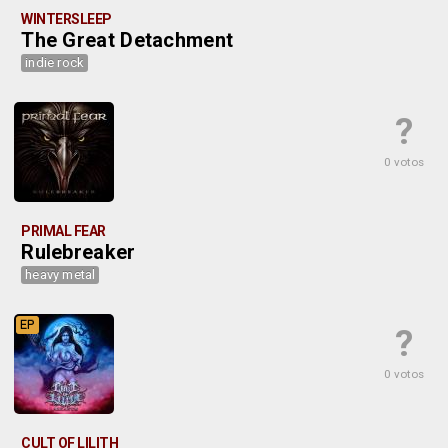
WINTERSLEEP
The Great Detachment
indie rock
?
0 votos
PRIMAL FEAR
Rulebreaker
heavy metal
EP
?
0 votos
CULT OF LILITH