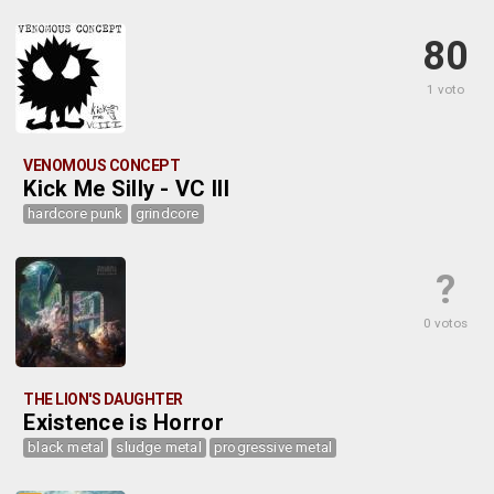
80
1 voto
VENOMOUS CONCEPT
Kick Me Silly - VC III
hardcore punk
grindcore
?
0 votos
THE LION'S DAUGHTER
Existence is Horror
black metal
sludge metal
progressive metal