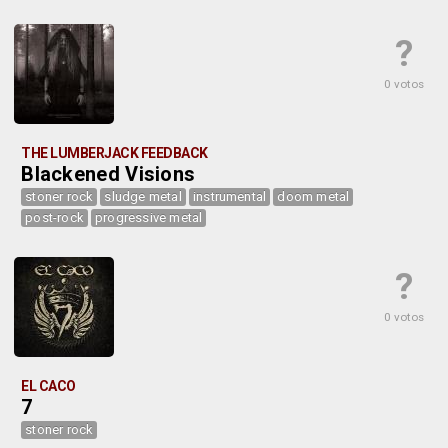
?
0 votos
THE LUMBERJACK FEEDBACK
Blackened Visions
stoner rock
sludge metal
instrumental
doom metal
post-rock
progressive metal
?
0 votos
EL CACO
7
stoner rock