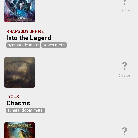
?
0 votos
RHAPSODY OF FIRE
Into the Legend
symphonic metal
power metal
?
0 votos
LYCUS
Chasms
funeral doom metal
?