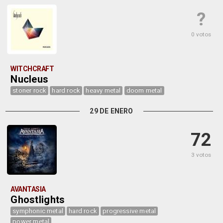
?
0 votos
WITCHCRAFT
Nucleus
stoner rock
hard rock
heavy metal
doom metal
29 DE ENERO
72
3 votos
AVANTASIA
Ghostlights
symphonic metal
hard rock
progressive metal
power metal