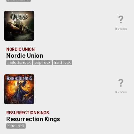
?
0 votos
NORDIC UNION
Nordic Union
melodic rock
pop rock
hard rock
?
0 votos
RESURRECTION KINGS
Resurrection Kings
hard rock