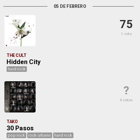
05 DE FEBRERO
75
1 voto
THE CULT
Hidden City
hard rock
?
0 votos
TAKO
30 Pasos
pop rock
rock urbano
hard rock