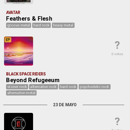
AVATAR
Feathers & Flesh
groove metal
hard rock
heavy metal
EP
?
0 votos
BLACK SPACE RIDERS
Beyond Refugeeum
stoner rock
alternative rock
hard rock
psychedelic rock
alternative metal
23 DE MAYO
?