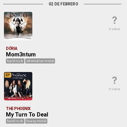
02 DE FEBRERO
?
0 votos
DÖRIA
Mom3ntum
hard rock
alternative metal
EP
?
0 votos
THE PHOENIX
My Turn To Deal
hard rock
heavy metal