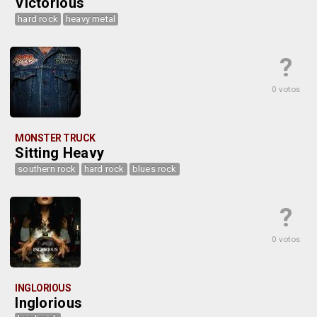
Victorious
hard rock
heavy metal
?
0 votos
MONSTER TRUCK
Sitting Heavy
southern rock
hard rock
blues rock
?
0 votos
INGLORIOUS
Inglorious