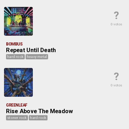
?
0 votos
BOMBUS
Repeat Until Death
hard rock
heavy metal
?
0 votos
GREENLEAF
Rise Above The Meadow
stoner rock
hard rock