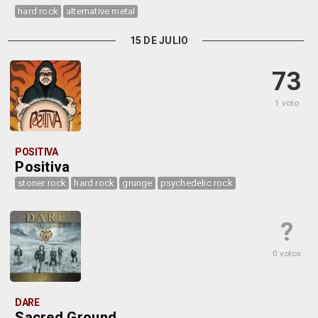
hard rock
alternative metal
15 DE JULIO
73
1 voto
POSITIVA
Positiva
stoner rock
hard rock
grunge
psychedelic rock
?
0 votos
DARE
Sacred Ground