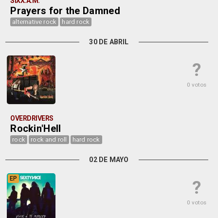
SIXX:A.M.
Prayers for the Damned
alternative rock
hard rock
30 DE ABRIL
?
0 votos
OVERDRIVERS
Rockin'Hell
rock
rock and roll
hard rock
02 DE MAYO
EP
?
0 votos