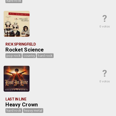
hard rock
?
0 votos
RICK SPRINGFIELD
Rocket Science
pop rock
country
hard rock
?
0 votos
LAST IN LINE
Heavy Crown
hard rock
heavy metal