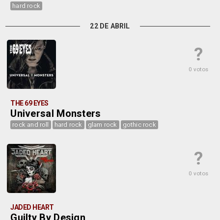
hard rock
22 DE ABRIL
?
0 votos
THE 69 EYES
Universal Monsters
rock and roll
hard rock
glam rock
gothic rock
?
0 votos
JADED HEART
Guilty By Design