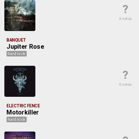
?
0 votos
BANQUET
Jupiter Rose
hard rock
?
0 votos
ELECTRIC FENCE
Motorkiller
hard rock