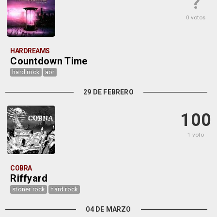
?
0 votos
HARDREAMS
Countdown Time
hard rock
aor
29 DE FEBRERO
100
1 voto
COBRA
Riffyard
stoner rock
hard rock
04 DE MARZO