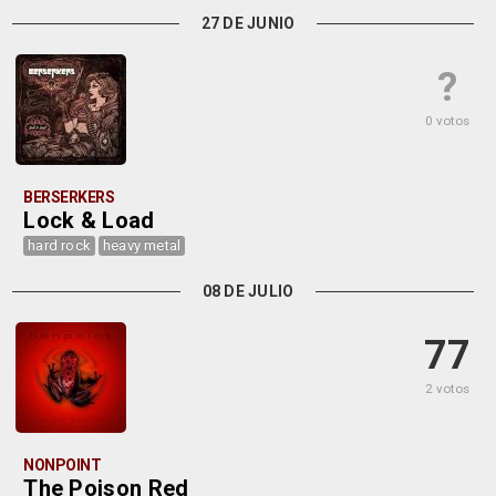
27 DE JUNIO
?
0 votos
BERSERKERS
Lock & Load
hard rock
heavy metal
08 DE JULIO
77
2 votos
NONPOINT
The Poison Red