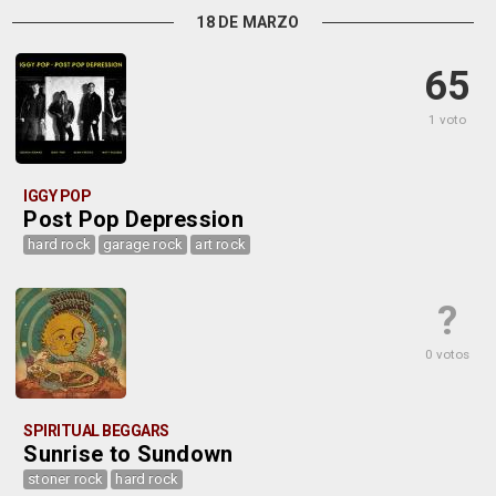
18 DE MARZO
65
1 voto
IGGY POP
Post Pop Depression
hard rock
garage rock
art rock
?
0 votos
SPIRITUAL BEGGARS
Sunrise to Sundown
stoner rock
hard rock