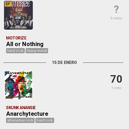
EP
?
0 votos
MOTORIZE
All or Nothing
hard rock
heavy metal
15 DE ENERO
70
1 voto
SKUNK ANANSIE
Anarchytecture
alternative rock
hard rock