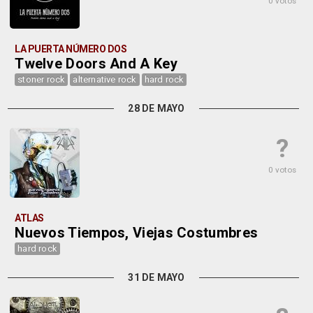
0 votos
LA PUERTA NÚMERO DOS
Twelve Doors And A Key
stoner rock
alternative rock
hard rock
28 DE MAYO
?
0 votos
ATLAS
Nuevos Tiempos, Viejas Costumbres
hard rock
31 DE MAYO