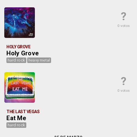
?
0 votos
HOLY GROVE
Holy Grove
hard rock
heavy metal
?
0 votos
THE LAST VEGAS
Eat Me
hard rock