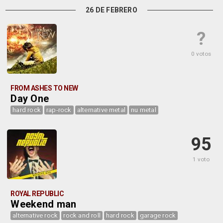
26 DE FEBRERO
?
0 votos
FROM ASHES TO NEW
Day One
hard rock
rap-rock
alternative metal
nu metal
95
1 voto
ROYAL REPUBLIC
Weekend man
alternative rock
rock and roll
hard rock
garage rock