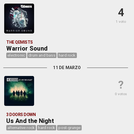
4
1 voto
THE QEMISTS
Warrior Sound
electronic
drum and bass
hard rock
11 DE MARZO
?
0 votos
3 DOORS DOWN
Us And the Night
alternative rock
hard rock
post-grunge