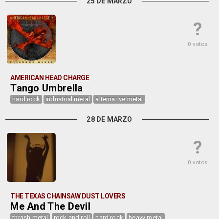
25 DE MARZO
?
0 votos
AMERICAN HEAD CHARGE
Tango Umbrella
hard rock
industrial metal
alternative metal
28 DE MARZO
?
0 votos
THE TEXAS CHAINSAW DUST LOVERS
Me And The Devil
thrash metal
rock and roll
hard rock
heavy metal