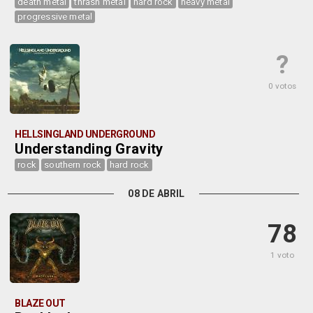
death metal
thrash metal
hard rock
heavy metal
progressive metal
?
0 votos
HELLSINGLAND UNDERGROUND
Understanding Gravity
rock
southern rock
hard rock
08 DE ABRIL
78
1 voto
BLAZE OUT