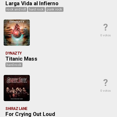
Larga Vida al Infierno
rock and roll
hard rock
punk rock
?
0 votos
DYNAZTY
Titanic Mass
hard rock
?
0 votos
SHIRAZ LANE
For Crying Out Loud