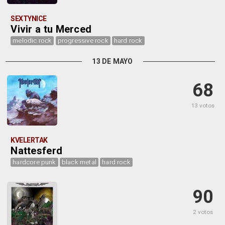
SEXTYNICE
Vivir a tu Merced
melodic rock
progressive rock
hard rock
13 DE MAYO
68
13 votos
KVELERTAK
Nattesferd
hardcore punk
black metal
hard rock
90
2 votos