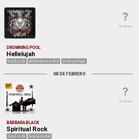
?
0 votos
DROWNING POOL
Hellelujah
hard rock
alternative metal
post-grunge
08 DE FEBRERO
EP
?
0 votos
BÁRBARA BLACK
Spiritual Rock
hard rock
heavy metal