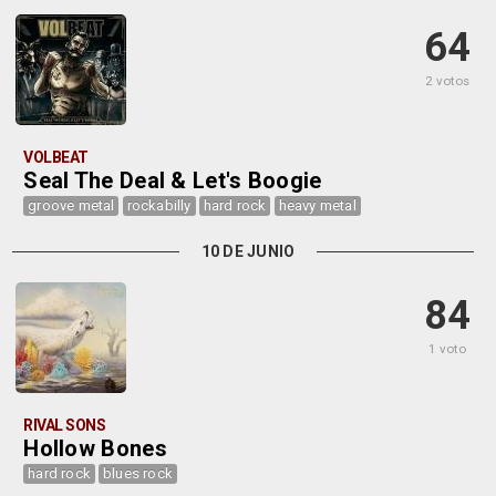
64
2 votos
VOLBEAT
Seal The Deal & Let's Boogie
groove metal
rockabilly
hard rock
heavy metal
10 DE JUNIO
84
1 voto
RIVAL SONS
Hollow Bones
hard rock
blues rock