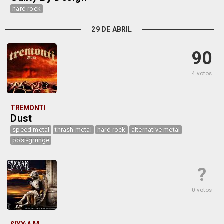
hard rock
29 DE ABRIL
90
4 votos
TREMONTI
Dust
speed metal
thrash metal
hard rock
alternative metal
post-grunge
?
0 votos