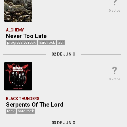
?
0 votos
ALCHEMY
Never Too Late
progressive rock
hard rock
aor
02 DE JUNIO
?
0 votos
BLACK THUNDERS
Serpents Of The Lord
rock
hard rock
03 DE JUNIO