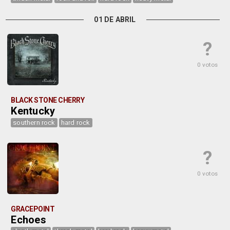
01 DE ABRIL
?
0 votos
BLACK STONE CHERRY
Kentucky
southern rock
hard rock
?
0 votos
GRACEPOINT
Echoes