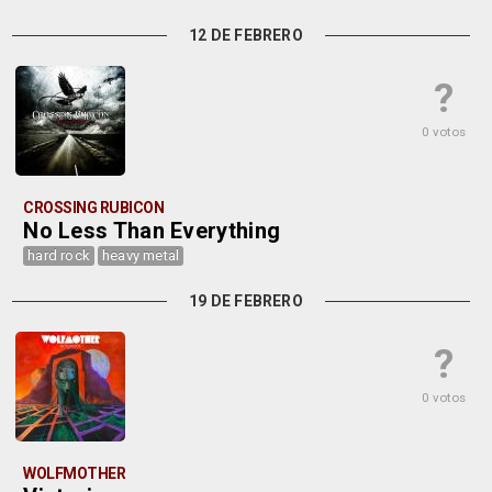
12 DE FEBRERO
?
0 votos
CROSSING RUBICON
No Less Than Everything
hard rock
heavy metal
19 DE FEBRERO
?
0 votos
WOLFMOTHER