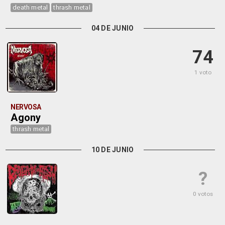
death metal
thrash metal
04 DE JUNIO
74
1 voto
NERVOSA
Agony
thrash metal
10 DE JUNIO
?
0 votos