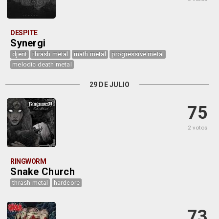
DESPITE
Synergi
djent
thrash metal
math metal
progressive metal
melodic death metal
29 DE JULIO
75
2 votos
RINGWORM
Snake Church
thrash metal
hardcore
73