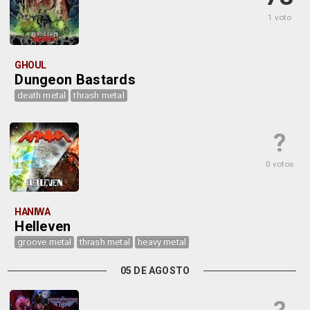
1 voto
GHOUL
Dungeon Bastards
death metal
thrash metal
?
0 votos
HANIWA
Helleven
groove metal
thrash metal
heavy metal
05 DE AGOSTO