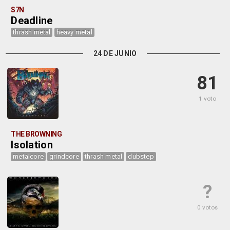
S7N
Deadline
thrash metal
heavy metal
24 DE JUNIO
81
1 voto
THE BROWNING
Isolation
metalcore
grindcore
thrash metal
dubstep
?
0 votos