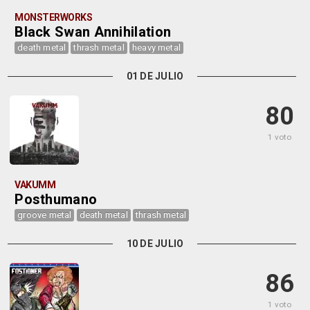
MONSTERWORKS
Black Swan Annihilation
death metal
thrash metal
heavy metal
01 DE JULIO
80
1 voto
VAKUMM
Posthumano
groove metal
death metal
thrash metal
10 DE JULIO
86
1 voto