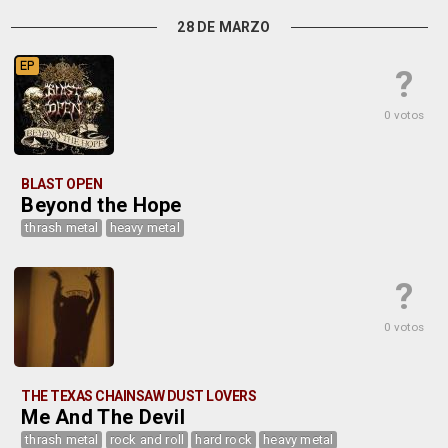
28 DE MARZO
EP
?
0 votos
BLAST OPEN
Beyond the Hope
thrash metal
heavy metal
?
0 votos
THE TEXAS CHAINSAW DUST LOVERS
Me And The Devil
thrash metal
rock and roll
hard rock
heavy metal