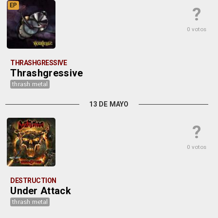
EP
?
0 votos
THRASHGRESSIVE
Thrashgressive
thrash metal
13 DE MAYO
?
0 votos
DESTRUCTION
Under Attack
thrash metal