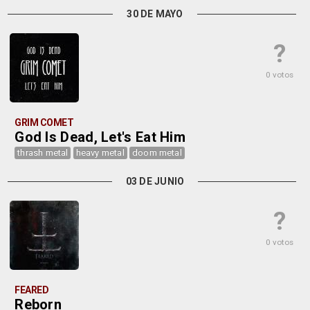
30 DE MAYO
?
0 votos
GRIM COMET
God Is Dead, Let's Eat Him
thrash metal
heavy metal
doom metal
03 DE JUNIO
?
0 votos
FEARED
Reborn