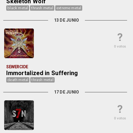
Skeleton Wolf
black metal
thrash metal
extreme metal
13 DE JUNIO
?
0 votos
SEWERCIDE
Immortalized in Suffering
death metal
thrash metal
17 DE JUNIO
?
0 votos