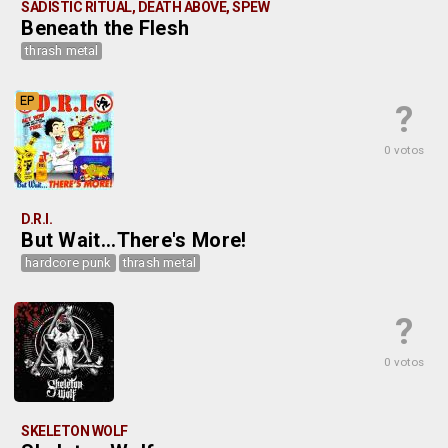
SADISTIC RITUAL, DEATH ABOVE, SPEW
Beneath the Flesh
thrash metal
EP
?
0 votos
D.R.I.
But Wait...There's More!
hardcore punk
thrash metal
?
0 votos
SKELETON WOLF