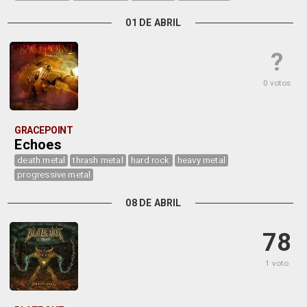
01 DE ABRIL
?
0 votos
GRACEPOINT
Echoes
death metal
thrash metal
hard rock
heavy metal
progressive metal
08 DE ABRIL
78
1 voto