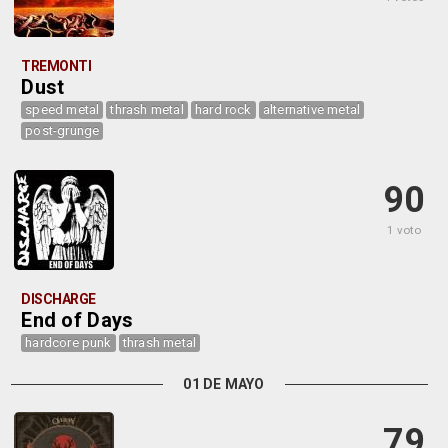
TREMONTI
Dust
speed metal
thrash metal
hard rock
alternative metal
post-grunge
90
1 voto
DISCHARGE
End of Days
hardcore punk
thrash metal
01 DE MAYO
79