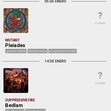
05 DE ENERO
?
0 votos
MUTANT
Pleiades
groove metal
thrash metal
progressive metal
14 DE ENERO
?
0 votos
SUPPRESSIVE FIRE
Bedlam
death metal
thrash metal