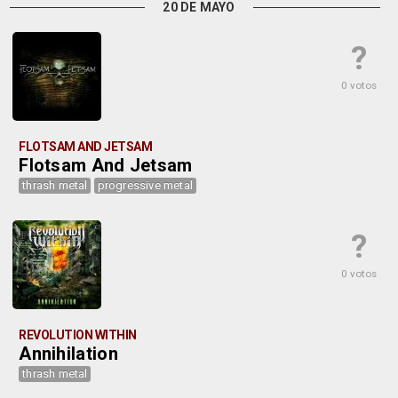
20 DE MAYO
?
0 votos
FLOTSAM AND JETSAM
Flotsam And Jetsam
thrash metal
progressive metal
?
0 votos
REVOLUTION WITHIN
Annihilation
thrash metal