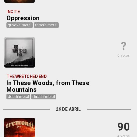
INCITE
Oppression
groove metal
thrash metal
?
0 votos
THE WRETCHED END
In These Woods, from These
Mountains
death metal
thrash metal
29 DE ABRIL
90
4 votos