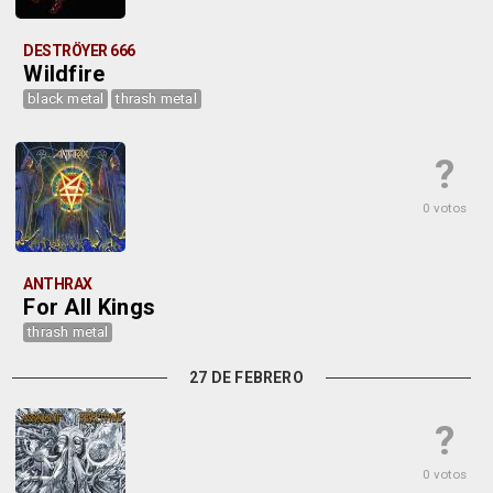
DESTRÖYER 666
Wildfire
black metal
thrash metal
?
0 votos
ANTHRAX
For All Kings
thrash metal
27 DE FEBRERO
?
0 votos