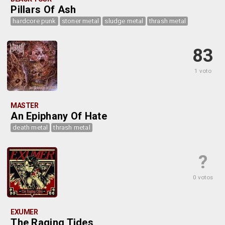
Pillars Of Ash
hardcore punk
stoner metal
sludge metal
thrash metal
83
1 voto
MASTER
An Epiphany Of Hate
death metal
thrash metal
?
0 votos
EXUMER
The Raging Tides