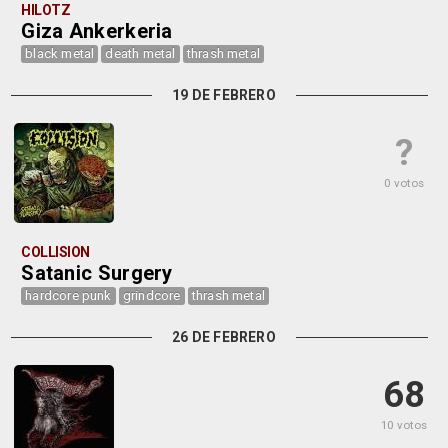
HILOTZ
Giza Ankerkeria
black metal
death metal
thrash metal
19 DE FEBRERO
?
0 votos
COLLISION
Satanic Surgery
hardcore punk
grindcore
thrash metal
26 DE FEBRERO
68
10 votos