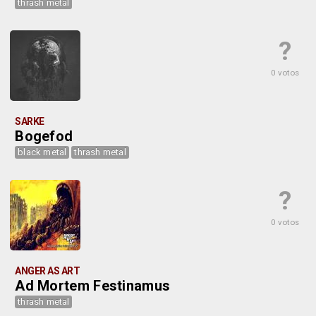
thrash metal
?
0 votos
SARKE
Bogefod
black metal
thrash metal
?
0 votos
ANGER AS ART
Ad Mortem Festinamus
thrash metal