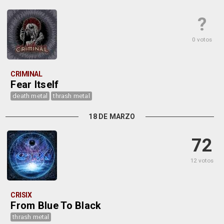
?
0 votos
CRIMINAL
Fear Itself
death metal
thrash metal
18 DE MARZO
72
12 votos
CRISIX
From Blue To Black
thrash metal