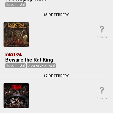
thrash metal
15 DE FEBRERO
?
0 votos
EYESTRAL
Beware the Rat King
thrash metal
progressive metal
17 DE FEBRERO
?
0 votos