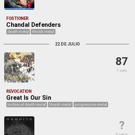
FOSTIONER
Chandal Defenders
death metal
thrash metal
22 DE JULIO
87
1 voto
REVOCATION
Great Is Our Sin
technical death metal
thrash metal
progressive metal
?
0 votos