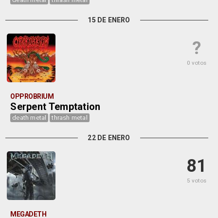
15 DE ENERO
?
0 votos
OPPROBRIUM
Serpent Temptation
death metal
thrash metal
22 DE ENERO
81
5 votos
MEGADETH