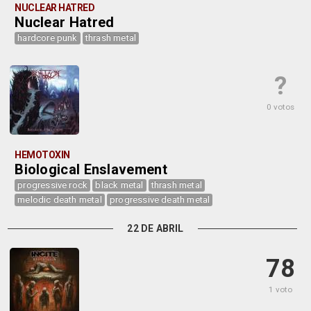
NUCLEAR HATRED
Nuclear Hatred
hardcore punk
thrash metal
?
0 votos
HEMOTOXIN
Biological Enslavement
progressive rock
black metal
thrash metal
melodic death metal
progressive death metal
22 DE ABRIL
78
1 voto