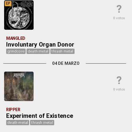
EP
?
0 votos
MANGLED
Involuntary Organ Donor
grindcore
death metal
thrash metal
04 DE MARZO
?
0 votos
RIPPER
Experiment of Existence
death metal
thrash metal