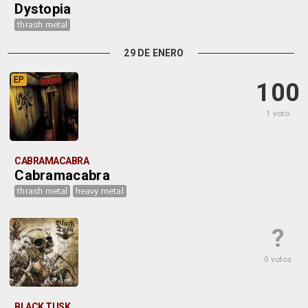
Dystopia
thrash metal
29 DE ENERO
EP
100
1 voto
CABRAMACABRA
Cabramacabra
thrash metal
heavy metal
?
0 votos
BLACK TUSK