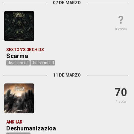
07 DE MARZO
?
0 votos
SEXTON'S ORCHIDS
Scarma
death metal
thrash metal
11 DE MARZO
70
1 voto
ANKHAR
Deshumanizazioa