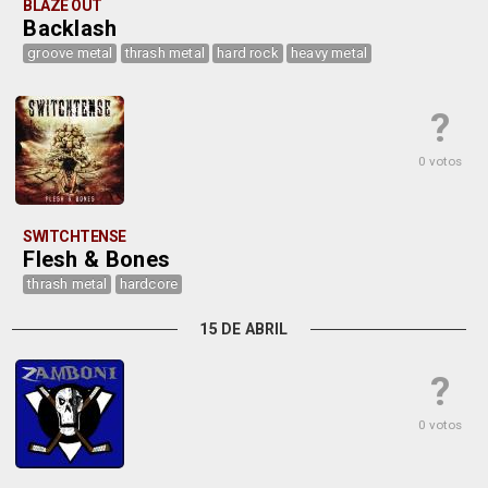
BLAZE OUT
Backlash
groove metal
thrash metal
hard rock
heavy metal
?
0 votos
SWITCHTENSE
Flesh & Bones
thrash metal
hardcore
15 DE ABRIL
?
0 votos