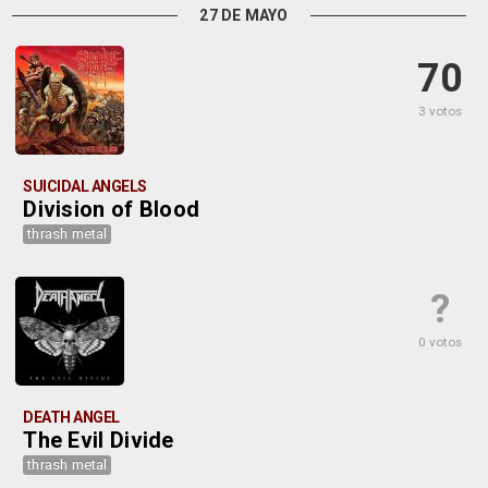
27 DE MAYO
70
3 votos
SUICIDAL ANGELS
Division of Blood
thrash metal
?
0 votos
DEATH ANGEL
The Evil Divide
thrash metal