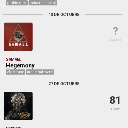
gothic rock
industrial metal
13 DE OCTUBRE
?
0 votos
SAMAEL
Hegemony
electronic
industrial metal
27 DE OCTUBRE
81
1 voto