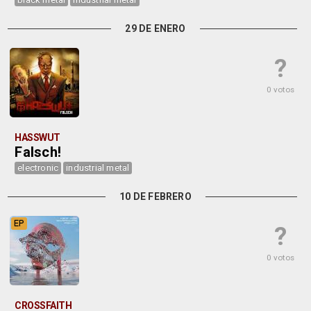
29 DE ENERO
?
0 votos
HASSWUT
Falsch!
electronic
industrial metal
10 DE FEBRERO
EP
?
0 votos
CROSSFAITH