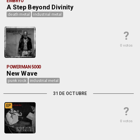
EMBRYO
A Step Beyond Divinity
death metal
industrial metal
?
0 votos
POWERMAN 5000
New Wave
punk rock
industrial metal
31 DE OCTUBRE
EP
?
0 votos