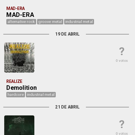
MAD-ERA
MAD-ERA
alternative rock
groove metal
industrial metal
19 DE ABRIL
?
0 votos
REALIZE
Demolition
hardcore
industrial metal
21 DE ABRIL
?
0 votos