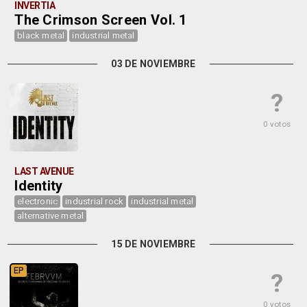
INVERTIA
The Crimson Screen Vol. 1
black metal
industrial metal
03 DE NOVIEMBRE
?
0 votos
LAST AVENUE
Identity
electronic
industrial rock
industrial metal
alternative metal
15 DE NOVIEMBRE
EP
?
0 votos