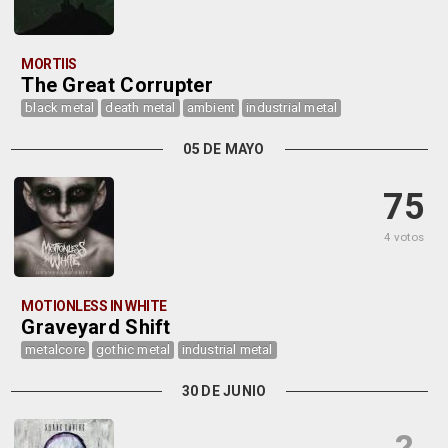
MORTIIS
The Great Corrupter
black metal
death metal
ambient
industrial metal
05 DE MAYO
75
4 votos
MOTIONLESS IN WHITE
Graveyard Shift
metalcore
gothic metal
industrial metal
30 DE JUNIO