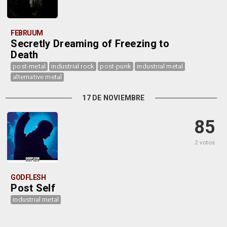
FEBRUUM
Secretly Dreaming of Freezing to
Death
post-metal
industrial rock
post-punk
industrial metal
alternative metal
17 DE NOVIEMBRE
85
2 votos
GODFLESH
Post Self
industrial metal