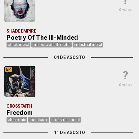
?
0 votos
SHADE EMPIRE
Poetry Of The Ill-Minded
black metal
melodic death metal
industrial metal
04 DE AGOSTO
EP
?
0 votos
CROSSFAITH
Freedom
electronic
metalcore
industrial metal
11 DE AGOSTO