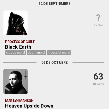
22 DE SEPTIEMBRE
?
0 votos
PROCESS OF GUILT
Black Earth
sludge metal
doom metal
industrial metal
06 DE OCTUBRE
63
10 votos
MARILYN MANSON
Heaven Upside Down