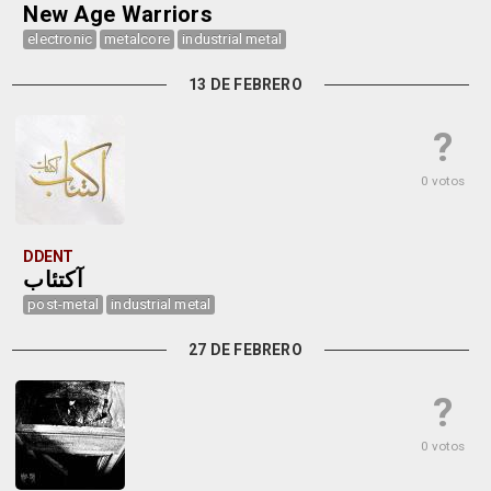
New Age Warriors
electronic
metalcore
industrial metal
13 DE FEBRERO
?
0 votos
DDENT
آكتئاب
post-metal
industrial metal
27 DE FEBRERO
?
0 votos