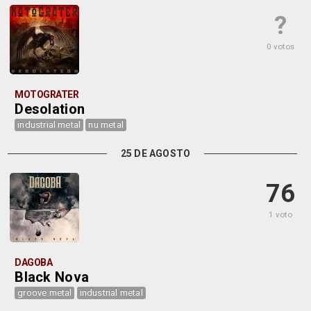
?
0 votos
MOTOGRATER
Desolation
industrial metal
nu metal
25 DE AGOSTO
76
1 voto
DAGOBA
Black Nova
groove metal
industrial metal