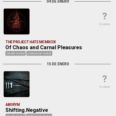
04 DE ENERO
?
0 votos
THE PROJECT HATE MCMXCIX
Of Chaos and Carnal Pleasures
death metal
industrial metal
15 DE ENERO
?
0 votos
ABORYM
Shifting.Negative
black metal
industrial metal