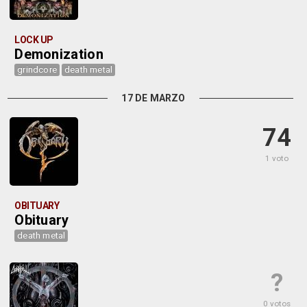
LOCK UP
Demonization
grindcore
death metal
17 DE MARZO
74
1 voto
OBITUARY
Obituary
death metal
?
0 votos