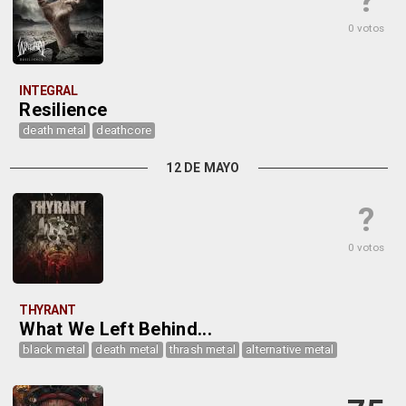
?
0 votos
INTEGRAL
Resilience
death metal
deathcore
12 DE MAYO
?
0 votos
THYRANT
What We Left Behind...
black metal
death metal
thrash metal
alternative metal