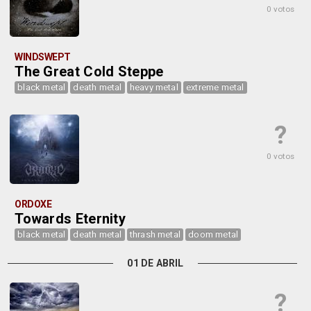
0 votos
WINDSWEPT
The Great Cold Steppe
black metal
death metal
heavy metal
extreme metal
?
0 votos
ORDOXE
Towards Eternity
black metal
death metal
thrash metal
doom metal
01 DE ABRIL
?