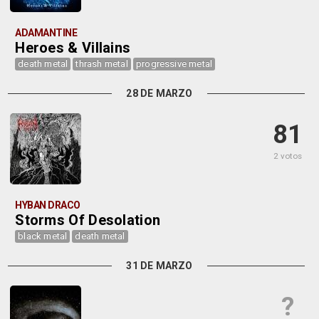
ADAMANTINE
Heroes & Villains
death metal
thrash metal
progressive metal
28 DE MARZO
81
2 votos
HYBAN DRACO
Storms Of Desolation
black metal
death metal
31 DE MARZO
?