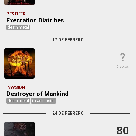
PESTIFER
Execration Diatribes
death metal
17 DE FEBRERO
?
0 votos
INVASION
Destroyer of Mankind
death metal
thrash metal
24 DE FEBRERO
80