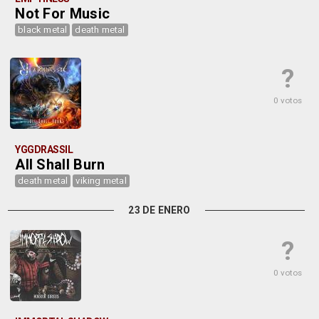
Not For Music
black metal
death metal
?
0 votos
YGGDRASSIL
All Shall Burn
death metal
viking metal
23 DE ENERO
?
0 votos