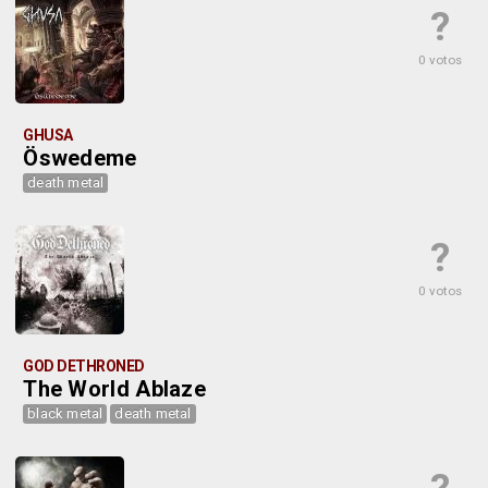
?
0 votos
GHUSA
Öswedeme
death metal
?
0 votos
GOD DETHRONED
The World Ablaze
black metal
death metal