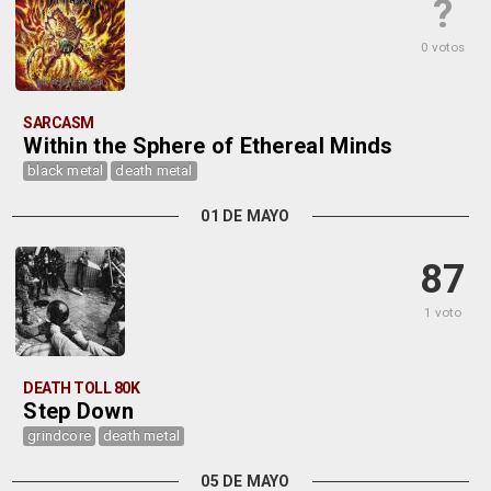
?
0 votos
SARCASM
Within the Sphere of Ethereal Minds
black metal
death metal
01 DE MAYO
87
1 voto
DEATH TOLL 80K
Step Down
grindcore
death metal
05 DE MAYO