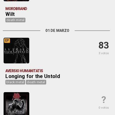
MORDBRAND
Wilt
death metal
01 DE MARZO
EP
83
3 votos
AVERSIO HUMANITATIS
Longing for the Untold
black metal
death metal
?
0 votos