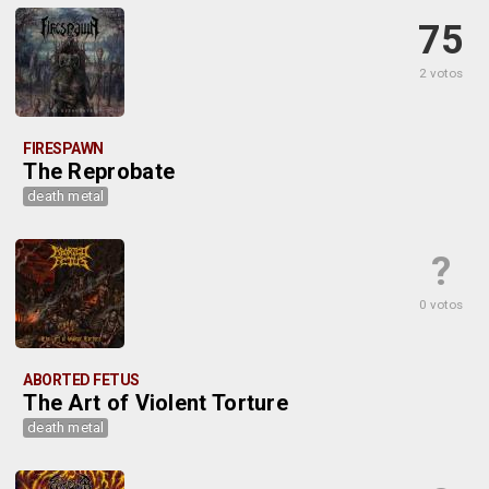
75
2 votos
FIRESPAWN
The Reprobate
death metal
?
0 votos
ABORTED FETUS
The Art of Violent Torture
death metal