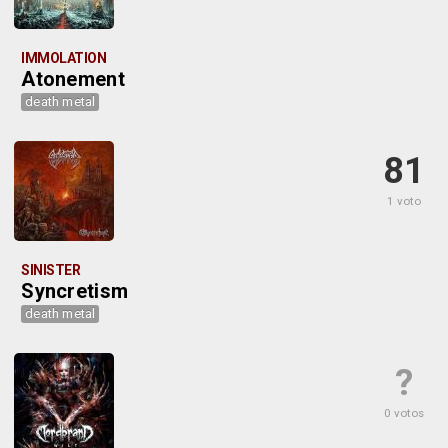
IMMOLATION
Atonement
death metal
81
1 voto
SINISTER
Syncretism
death metal
?
0 votos