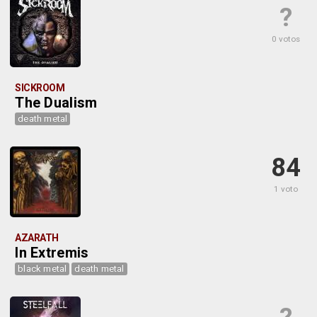
?
0 votos
SICKROOM
The Dualism
death metal
84
1 voto
AZARATH
In Extremis
black metal
death metal