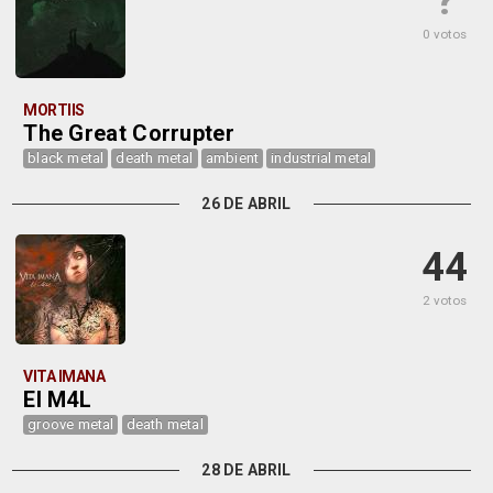
?
0 votos
MORTIIS
The Great Corrupter
black metal
death metal
ambient
industrial metal
26 DE ABRIL
44
2 votos
VITA IMANA
El M4L
groove metal
death metal
28 DE ABRIL