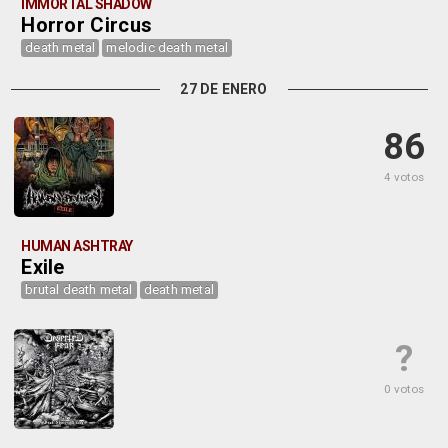
IMMORTAL SHADOW
Horror Circus
death metal
melodic death metal
27 DE ENERO
86
4 votos
HUMAN ASHTRAY
Exile
brutal death metal
death metal
?
0 votos