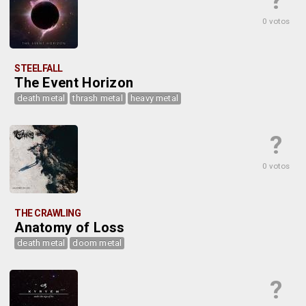
?
0 votos
STEELFALL
The Event Horizon
death metal
thrash metal
heavy metal
?
0 votos
THE CRAWLING
Anatomy of Loss
death metal
doom metal
?