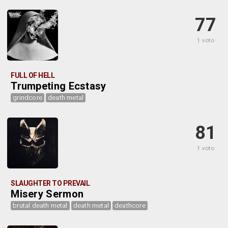
77
1 voto
FULL OF HELL
Trumpeting Ecstasy
grindcore
death metal
81
1 voto
SLAUGHTER TO PREVAIL
Misery Sermon
brutal death metal
death metal
deathcore