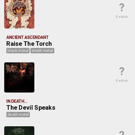
?
0 votos
ANCIENT ASCENDANT
Raise The Torch
black metal
death metal
?
0 votos
IN DEATH...
The Devil Speaks
death metal