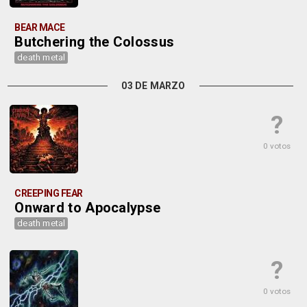
BEAR MACE
Butchering the Colossus
death metal
03 DE MARZO
?
0 votos
CREEPING FEAR
Onward to Apocalypse
death metal
?
0 votos