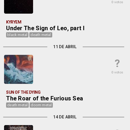
0 votos
KYRYEM
Under The Sign of Leo, part I
black metal
death metal
11 DE ABRIL
?
0 votos
SUN OF THE DYING
The Roar of the Furious Sea
death metal
doom metal
14 DE ABRIL