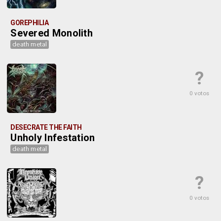
GOREPHILIA
Severed Monolith
death metal
?
0 votos
DESECRATE THE FAITH
Unholy Infestation
death metal
?
0 votos