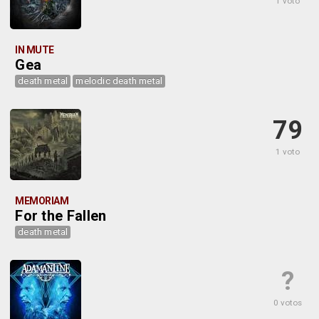
1 voto
IN MUTE
Gea
death metal
melodic death metal
79
1 voto
MEMORIAM
For the Fallen
death metal
?
0 votos