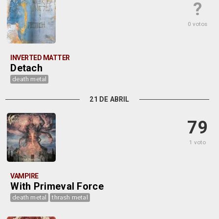
?
0 votos
INVERTED MATTER
Detach
death metal
21 DE ABRIL
79
1 voto
VAMPIRE
With Primeval Force
death metal
thrash metal