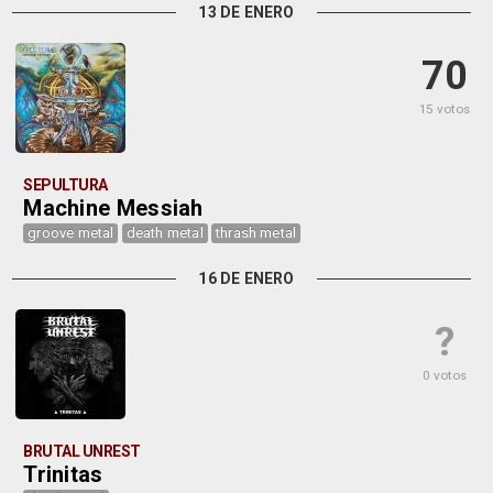
13 DE ENERO
70
15 votos
SEPULTURA
Machine Messiah
groove metal
death metal
thrash metal
16 DE ENERO
?
0 votos
BRUTAL UNREST
Trinitas