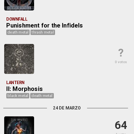
DOWNFALL
Punishment for the Infidels
death metal
thrash metal
?
0 votos
LANTERN
II: Morphosis
black metal
death metal
24 DE MARZO
64