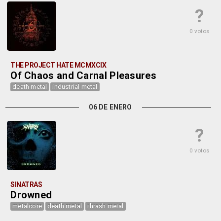
?
0 votos
THE PROJECT HATE MCMXCIX
Of Chaos and Carnal Pleasures
death metal
industrial metal
06 DE ENERO
?
0 votos
SINATRAS
Drowned
metalcore
death metal
thrash metal