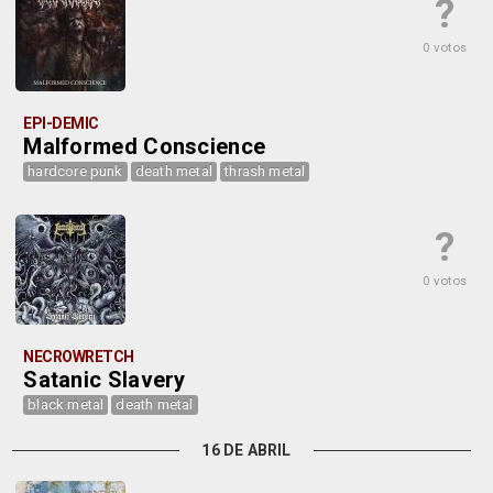
?
0 votos
EPI-DEMIC
Malformed Conscience
hardcore punk
death metal
thrash metal
?
0 votos
NECROWRETCH
Satanic Slavery
black metal
death metal
16 DE ABRIL