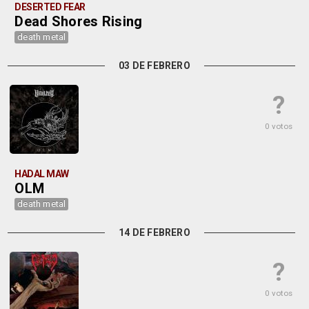
DESERTED FEAR
Dead Shores Rising
death metal
03 DE FEBRERO
?
0 votos
HADAL MAW
OLM
death metal
14 DE FEBRERO
?
0 votos