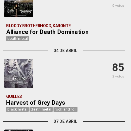
0 votos
BLOODY BROTHERHOOD, KARONTE
Alliance for Death Domination
death metal
04 DE ABRIL
85
2 votos
GUILLES
Harvest of Grey Days
black metal
death metal
rock and roll
07 DE ABRIL