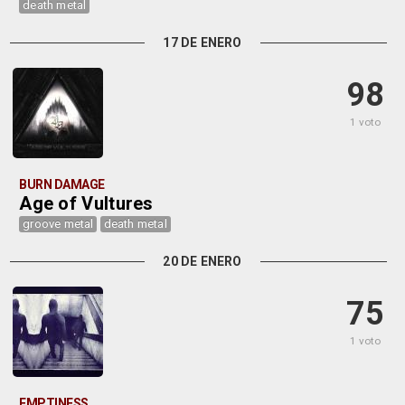
death metal
17 DE ENERO
98
1 voto
BURN DAMAGE
Age of Vultures
groove metal
death metal
20 DE ENERO
75
1 voto
EMPTINESS