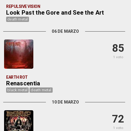
REPULSIVE VISION
Look Past the Gore and See the Art
death metal
06 DE MARZO
85
1 voto
EARTH ROT
Renascentia
black metal
death metal
10 DE MARZO
72
1 voto