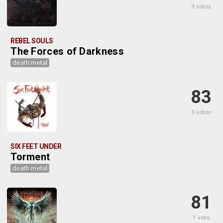
3 votos
REBEL SOULS
The Forces of Darkness
death metal
83
3 votos
SIX FEET UNDER
Torment
death metal
81
1 voto