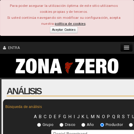
Para poder asegurar la utilización óptima de este sitio utilizamos
cookies propias y de terceros.
Si usted continúa navegando sin modificar su configuración, acepta
nuestra
política de cookies
.
Aceptar Cookies
ENTRA
CONTENIDO
COMUNIDAD
ANÁLISIS
FEEEDBACK
Búsqueda de análisis
FOROS
A
B
C
D
E
F
G
H
I
J
K
L
M
N
O
P
Q
R
S
T
Grupo
Disco
Año
Productor