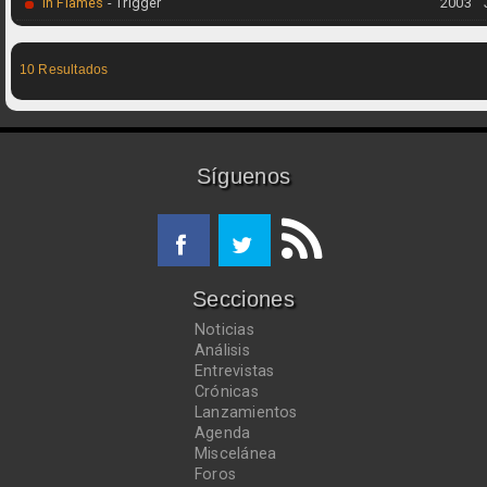
In Flames
- Trigger
2003
10 Resultados
Síguenos
Secciones
Noticias
Análisis
Entrevistas
Crónicas
Lanzamientos
Agenda
Miscelánea
Foros