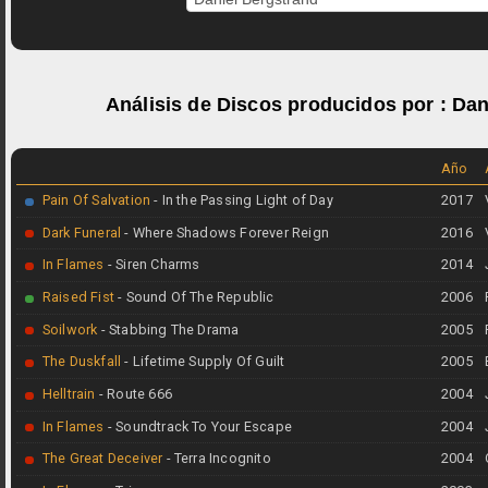
Análisis de Discos producidos por :
Dan
Año
Pain Of Salvation
- In the Passing Light of Day
2017
Dark Funeral
- Where Shadows Forever Reign
2016
In Flames
- Siren Charms
2014
Raised Fist
- Sound Of The Republic
2006
Soilwork
- Stabbing The Drama
2005
The Duskfall
- Lifetime Supply Of Guilt
2005
Helltrain
- Route 666
2004
In Flames
- Soundtrack To Your Escape
2004
The Great Deceiver
- Terra Incognito
2004