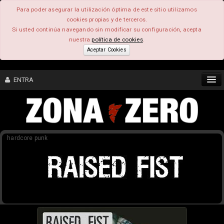
Para poder asegurar la utilización óptima de este sitio utilizamos
cookies propias y de terceros.
Si usted continúa navegando sin modificar su configuración, acepta
nuestra
política de cookies
.
Aceptar Cookies
ENTRA
CONTENIDO
hardcore punk
COMUNIDAD
FEEEDBACK
FOROS