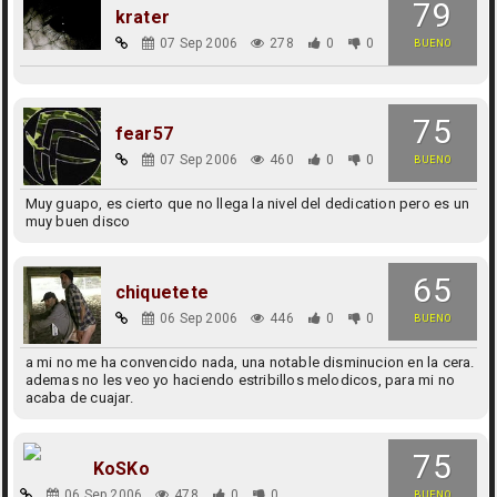
79
krater
07 Sep 2006
278
0
0
BUENO
75
fear57
07 Sep 2006
460
0
0
BUENO
Muy guapo, es cierto que no llega la nivel del dedication pero es un
muy buen disco
65
chiquetete
06 Sep 2006
446
0
0
BUENO
a mi no me ha convencido nada, una notable disminucion en la cera.
ademas no les veo yo haciendo estribillos melodicos, para mi no
acaba de cuajar.
75
KoSKo
06 Sep 2006
478
0
0
BUENO