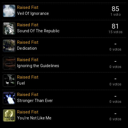
Raised Fist
85
Veil Of Ignorance
1 voto
Raised Fist
81
Sound Of The Republic
15 votos
Raised Fist
-
Dedication
0 votos
Raised Fist
-
Ignoring the Guidelines
0 votos
Raised Fist
-
Fuel
0 votos
Raised Fist
-
Stronger Than Ever
0 votos
Raised Fist
-
You're Not Like Me
0 votos