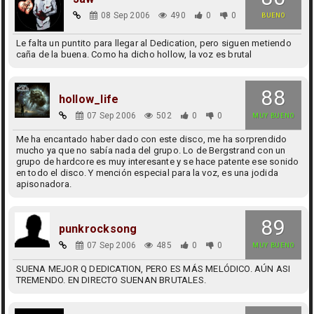
08 Sep 2006
490
0
0
BUENO
Le falta un puntito para llegar al Dedication, pero siguen metiendo
caña de la buena. Como ha dicho hollow, la voz es brutal
88
hollow_life
07 Sep 2006
502
0
0
MUY BUENO
Me ha encantado haber dado con este disco, me ha sorprendido
mucho ya que no sabía nada del grupo. Lo de Bergstrand con un
grupo de hardcore es muy interesante y se hace patente ese sonido
en todo el disco. Y mención especial para la voz, es una jodida
apisonadora.
89
punkrocksong
07 Sep 2006
485
0
0
MUY BUENO
SUENA MEJOR Q DEDICATION, PERO ES MÁS MELÓDICO. AÚN ASI
TREMENDO. EN DIRECTO SUENAN BRUTALES.