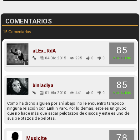
COMENTARIOS
15 Comentarios
85
aLEx_RdA
04 Dic 2015
295
0
0
MUY BUENO
85
binladiya
01 Abr 2010
441
0
0
MUY BUENO
Como ha dicho alguien por ahí abajo, no le encuentro tampoco
ninguna relación con Linkin Park. Por lo demás, este es un grupo
que no hace más que sacar pelotazos de discos y este es uno de
sus pelotazos de pelotas.
78
Musicite