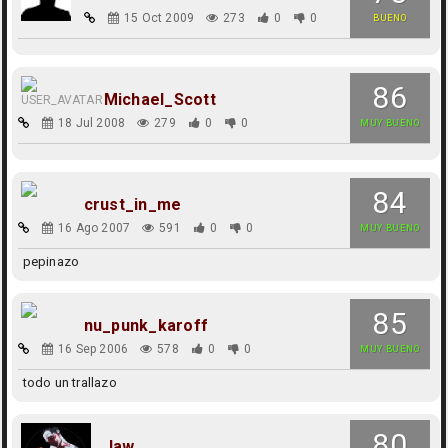
15 Oct 2009
273
0
0
BUENO
86
Michael_Scott
18 Jul 2008
279
0
0
MUY BUENO
84
crust_in_me
16 Ago 2007
591
0
0
MUY BUENO
pepinazo
85
nu_punk_karoff
16 Sep 2006
578
0
0
MUY BUENO
todo un trallazo
80
Jaw