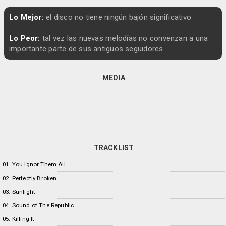
Lo Mejor:
el disco no tiene ningún bajón significativo
Lo Peor:
tal vez las nuevas melodías no convenzan a una
importante parte de sus antiguos seguidores
MEDIA
TRACKLIST
01. You Ignor Them All
02. Perfectly Broken
03. Sunlight
04. Sound of The Republic
05. Killing It