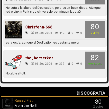
No esta a la altura del Dedication, pero es un buen disco. AUnque
lod e Linkin Park sigo sin verselo por ningun lado xD
80
Chrisfehn-666
06 Sep 2006
442
0
0
BUENO
es la ostia, aunque el Dedication es bastante mejor
82
the_berzerker
06 Sep 2006
397
0
0
MUY BUENO
Notable alto!!!
DISCOGRAFÍA
Raised Fist
80
From the North
2 votos