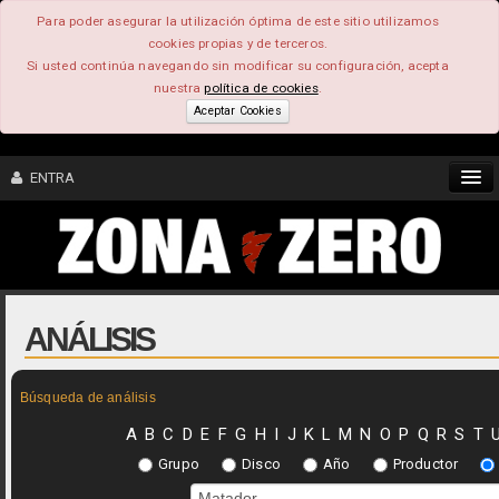
Para poder asegurar la utilización óptima de este sitio utilizamos
cookies propias y de terceros.
Si usted continúa navegando sin modificar su configuración, acepta
nuestra
política de cookies
.
Aceptar Cookies
ENTRA
CONTENIDO
COMUNIDAD
ANÁLISIS
FEEEDBACK
Búsqueda de análisis
FOROS
A
B
C
D
E
F
G
H
I
J
K
L
M
N
O
P
Q
R
S
T
Grupo
Disco
Año
Productor