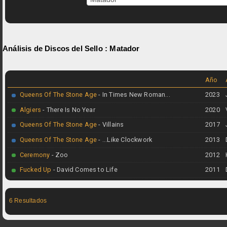
Análisis de Discos del Sello :
Matador
Año
Queens Of The Stone Age
- In Times New Roman...
2023
Algiers
- There Is No Year
2020
Queens Of The Stone Age
- Villains
2017
Queens Of The Stone Age
- ...Like Clockwork
2013
Ceremony
- Zoo
2012
Fucked Up
- David Comes to Life
2011
6 Resultados