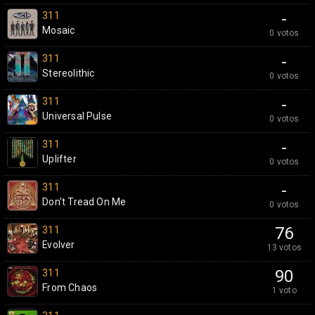
311
-
Mosaic
0 votos
311
-
Stereolithic
0 votos
311
-
Universal Pulse
0 votos
311
-
Uplifter
0 votos
311
-
Don't Tread On Me
0 votos
311
76
Evolver
13 votos
311
90
From Chaos
1 voto