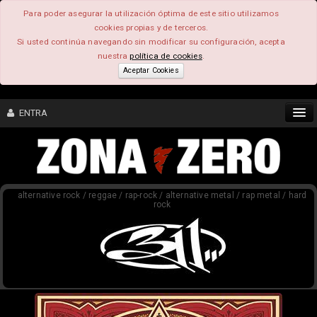
Para poder asegurar la utilización óptima de este sitio utilizamos
cookies propias y de terceros.
Si usted continúa navegando sin modificar su configuración, acepta
nuestra
política de cookies
.
Aceptar Cookies
ENTRA
CONTENIDO
alternative rock / reggae / rap-rock / alternative metal / rap metal / hard
COMUNIDAD
rock
FEEEDBACK
FOROS