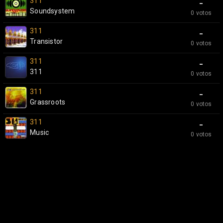
311
-
Soundsystem
0 votos
311
-
Transistor
0 votos
311
-
311
0 votos
311
-
Grassroots
0 votos
311
-
Music
0 votos