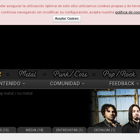
der asegurar la utilización óptima de este sitio utilizamos cookies propias y de terce
d continúa navegando sin modificar su configuración, acepta nuestra
política de coo
Aceptar Cookies
NTENIDO
COMUNIDAD
FEEDBACK
rap metal / nu metal
S (13)
MEDIA (18)
ENTREVISTAS (1)
CRÓNICAS (1)