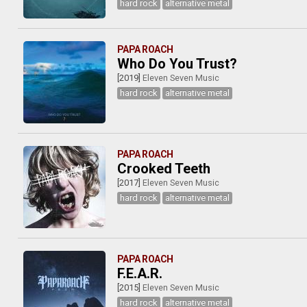
hard rock
alternative metal
PAPA ROACH
Who Do You Trust?
[2019]
Eleven Seven Music
hard rock
alternative metal
PAPA ROACH
Crooked Teeth
[2017]
Eleven Seven Music
hard rock
alternative metal
PAPA ROACH
F.E.A.R.
[2015]
Eleven Seven Music
hard rock
alternative metal