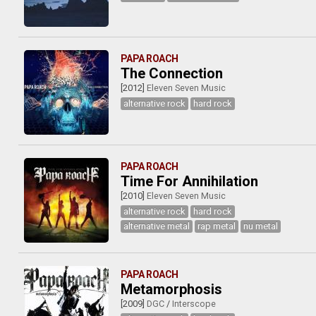
PAPA ROACH
The Connection
[2012]
Eleven Seven Music
alternative rock
hard rock
PAPA ROACH
Time For Annihilation
[2010]
Eleven Seven Music
alternative rock
hard rock
alternative metal
rap metal
nu metal
PAPA ROACH
Metamorphosis
[2009]
DGC
/
Interscope