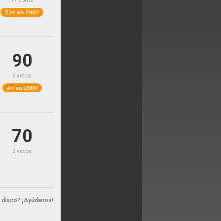
77 votos
#31 en 2002
90
6 votos
#7 en 2000
70
2 votos
n disco? ¡Ayúdanos!