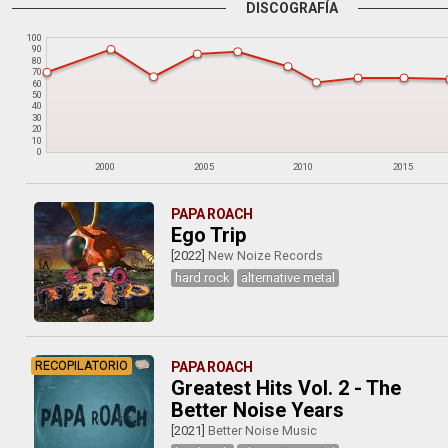
DISCOGRAFÍA
100
90
80
70
60
50
40
30
20
10
0
2000
2005
2010
2015
PAPA ROACH
Ego Trip
[2022]
New Noize Records
hard rock
alternative metal
RECOPILATORIO
PAPA ROACH
Greatest Hits Vol. 2 - The
Better Noise Years
[2021]
Better Noise Music