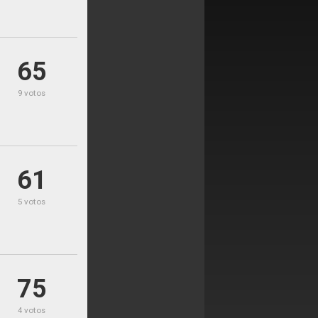
65
9 votos
61
5 votos
75
4 votos