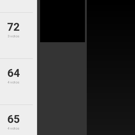
72
3 votos
64
4 votos
65
4 votos