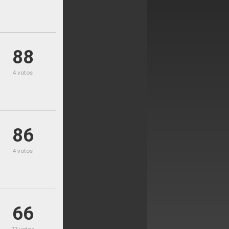
88
4 votos
86
4 votos
66