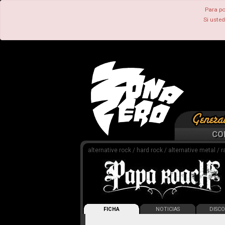
Para po
Si uste
CO
alternative rock / hard rock / alternative metal / 
FICHA
NOTICIAS
DISCO