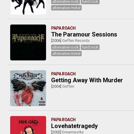
alternative rock
hard rock
alternative metal
PAPA ROACH
The Paramour Sessions
[2006]
Geffen Records
alternative rock
hard rock
alternative metal
PAPA ROACH
Getting Away With Murder
[2004]
Geffen
PAPA ROACH
Lovehatetragedy
[2002]
Dreamworks