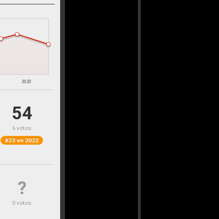
2020
54
6 votos
#23 en 2022
?
0 votos