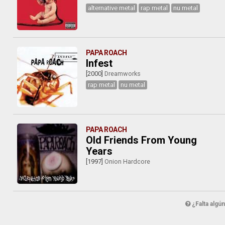
alternative metal
rap metal
nu metal
PAPA ROACH
Infest
[2000]
Dreamworks
rap metal
nu metal
PAPA ROACH
Old Friends From Young
Years
[1997]
Onion Hardcore
¿Falta algú