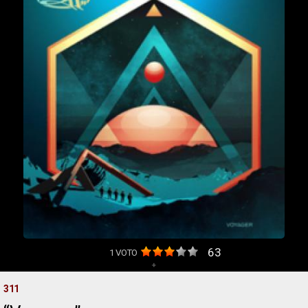
63
1
VOTO
+
311