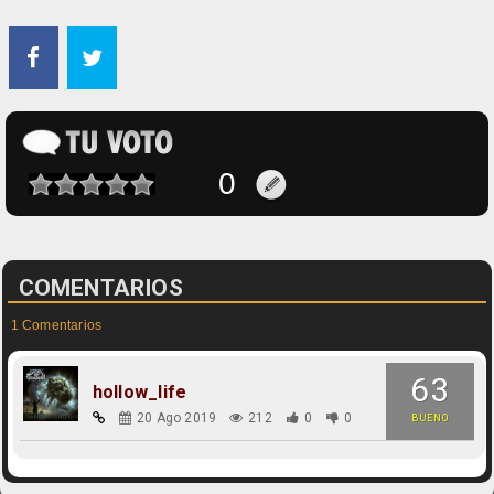
COMENTARIOS
1 Comentarios
63
hollow_life
20 Ago 2019
212
0
0
BUENO