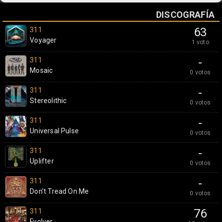
DISCOGRAFÍA
311
63
Voyager
1 voto
311
-
Mosaic
0 votos
311
-
Stereolithic
0 votos
311
-
Universal Pulse
0 votos
311
-
Uplifter
0 votos
311
-
Don't Tread On Me
0 votos
311
76
Evolver