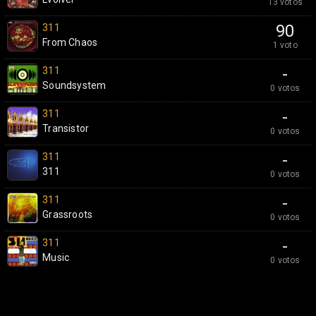
13 votos
311
90
From Chaos
1 voto
311
-
Soundsystem
0 votos
311
-
Transistor
0 votos
311
-
311
0 votos
311
-
Grassroots
0 votos
311
-
Music
0 votos