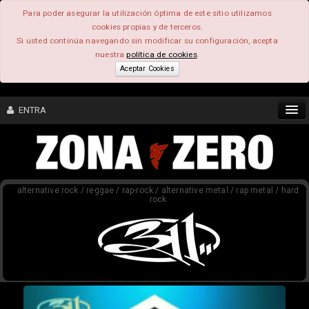
Para poder asegurar la utilización óptima de este sitio utilizamos
cookies propias y de terceros.
Si usted continúa navegando sin modificar su configuración, acepta
nuestra
política de cookies
.
Aceptar Cookies
ENTRA
CONTENIDO
alternative rock / reggae / rap-rock / alternative metal / rap metal / hard
COMUNIDAD
rock
FEEEDBACK
FOROS