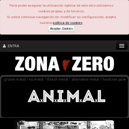
Para poder asegurar la utilización óptima de este sitio utilizamos
cookies propias y de terceros.
Si usted continúa navegando sin modificar su configuración, acepta
nuestra
política de cookies
.
Aceptar Cookies
ENTRA
CONTENIDO
groove metal / nu metal / thrash metal / alternative metal / hardcore punk
COMUNIDAD
FEEEDBACK
FOROS