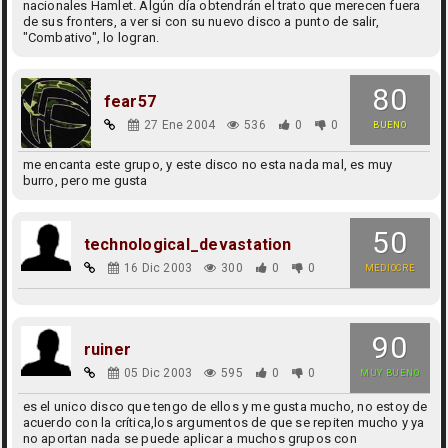
nacionales Hamlet. Algún día obtendrán el trato que merecen fuera
de sus fronters, a ver si con su nuevo disco a punto de salir,
"Combativo", lo logran.
80
fear57
27 Ene 2004
536
0
0
BUENO
me encanta este grupo, y este disco no esta nada mal, es muy
burro, pero me gusta
50
technological_devastation
16 Dic 2003
300
0
0
MEDIOCRE
90
ruiner
05 Dic 2003
595
0
0
MUY BUENO
es el unico disco que tengo de ellos y me gusta mucho, no estoy de
acuerdo con la crítica,los argumentos de que se repiten mucho y ya
no aportan nada se puede aplicar a muchos grupos con