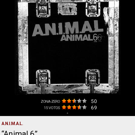
50
ZONA-ZERO
69
15
VOTOS
+
A.N.I.M.A.L.
Animal 6