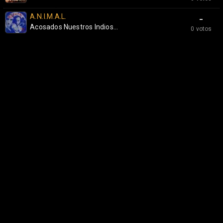
A.N.I.M.A.L.
-
Acosados Nuestros Indios...
0 votos