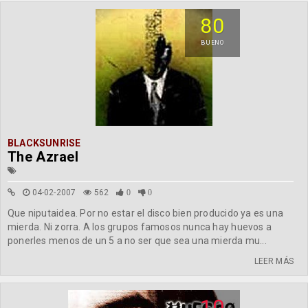
80
BUENO
BLACKSUNRISE
The Azrael
04-02-2007
562
0
0
Que niputaidea. Por no estar el disco bien producido ya es una
mierda. Ni zorra. A los grupos famosos nunca hay huevos a
ponerles menos de un 5 a no ser que sea una mierda mu...
LEER MÁS
10