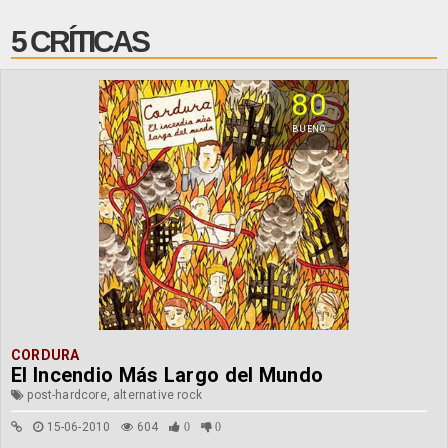
5 CRÍTICAS
80
BUENO
CORDURA
El Incendio Más Largo del Mundo
post-hardcore, alternative rock
15-06-2010
604
0
0