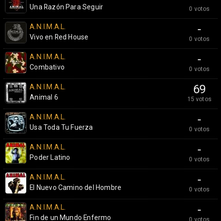
Una Razón Para Seguir
0 votos
A.N.I.M.A.L.
-
Vivo en Red House
0 votos
A.N.I.M.A.L.
-
Combativo
0 votos
A.N.I.M.A.L.
69
Animal 6
15 votos
A.N.I.M.A.L.
-
Usa Toda Tu Fuerza
0 votos
A.N.I.M.A.L.
-
Poder Latino
0 votos
A.N.I.M.A.L.
-
El Nuevo Camino del Hombre
0 votos
A.N.I.M.A.L.
-
Fin de un Mundo Enfermo
0 votos