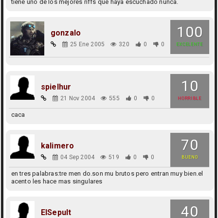
tiene uno de los mejores riffs que haya escuchado nunca.
100
gonzalo
25 Ene 2005
320
0
0
EXCELENTE
10
spielhur
21 Nov 2004
555
0
0
HORRIBLE
caca
70
kalimero
04 Sep 2004
519
0
0
BUENO
en tres palabras:tre men do.son mu brutos pero entran muy bien.el
acento les hace mas singulares
40
ElSepult