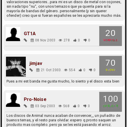
valoraciones superiores...para mi es un disco de metal con cojones,
sin nada tipo "nu", con unos temazos que ya querría para si la
mayoría de bandas del género. personalmente (y sin querer
ofender) creo que si fueran españoles se les apreciaría mucho más.
20
GT1A
08 Nov 2003
278
0
0
HORRIBLE
70
jimjav
21 Oct 2003
554
0
0
BUENO
Pues a mi est banda me gusta mucho, lo siento y el disco esta bien
100
Pro-Noise
03 Sep 2003
568
0
0
EXCELENTE
Los discos de Animal nunca acaban de convencer,,, un puñadito de
buenos temas, y el resto para olvidar. espero q pronto saquen un
producto mas completo. pero ya se les está pasando el arroz.