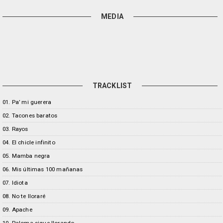
MEDIA
TRACKLIST
01. Pa’ mi guerera
02. Tacones baratos
03. Rayos
04. El chicle infinito
05. Mamba negra
06. Mis últimas 100 mañanas
07. Idiota
08. No te lloraré
09. Apache