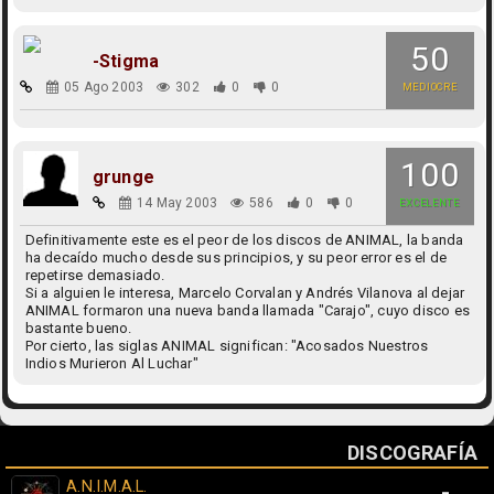
50
-Stigma
05 Ago 2003
302
0
0
MEDIOCRE
100
grunge
14 May 2003
586
0
0
EXCELENTE
Definitivamente este es el peor de los discos de ANIMAL, la banda
ha decaído mucho desde sus principios, y su peor error es el de
repetirse demasiado.
Si a alguien le interesa, Marcelo Corvalan y Andrés Vilanova al dejar
ANIMAL formaron una nueva banda llamada "Carajo", cuyo disco es
bastante bueno.
Por cierto, las siglas ANIMAL significan: "Acosados Nuestros
Indios Murieron Al Luchar"
DISCOGRAFÍA
A.N.I.M.A.L.
-