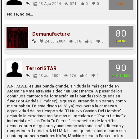
03 Ago 2004
571
0
0
MALO
No se, no se...
80
Demanufacture
24 Jul 2004
318
0
0
BUENO
90
TerroriSTAR
03 Jun 2004
676
0
0
MUY BUENO
A.N.I.M.A.L. es una banda grande, sin duda la más grande en
Argentina y me atrevería a decir en Sudámerica. A pesar de los
continuos cambios de formación en la banda (sólo queda su
fundador Andrés Giménez), siguen guerreando sin parar y como
mejor saben. En este disco (el 6º ya) recuperan la crudeza y
agresividad de los tiempos de "El Nuevo Camino Del Hombre",
dejando la experimentación más nu-metalera de "Poder Latino" e
industrial de "Usa Toda Tu Fuerza" en beneficio de los riffs
demoledores de guitarra y unas composiciones más directas y
rompedoras. Lo dicho A.N.I.M.A.L. son grandes, tanto como sus
contemporaneos yankees KoRn, Machine Head o Pantera o los