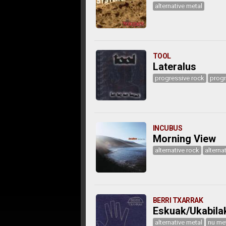
alternative metal
TOOL
Lateralus
progressive rock
progr
INCUBUS
Morning View
alternative rock
alterna
BERRI TXARRAK
Eskuak/Ukabila
alternative metal
nu me