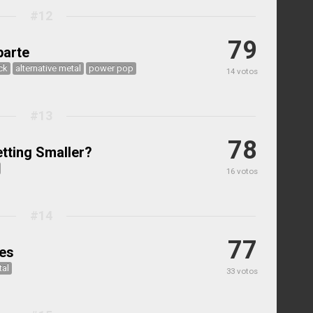
#12
79
parte
ck
alternative metal
power pop
14 votos
#13
78
tting Smaller?
16 votos
#14
77
es
tal
33 votos