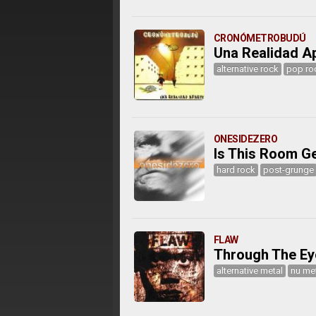
CRONÓMETROBUDÚ
Una Realidad A
alternative rock
pop ro
ONESIDEZERO
Is This Room Ge
hard rock
post-grunge
FLAW
Through The Ey
alternative metal
nu me