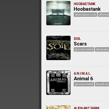
HOOBASTANK
Hoobastank
alternative rock
alterna
SOIL
Scars
groove metal
alternati
A.N.I.M.A.L.
Animal 6
groove metal
thrash me
ALIEN ANT FARM