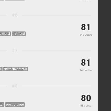
#6
81
ve metal
nu metal
149 votos
#7
81
l
alternative metal
148 votos
#8
80
tal
post-grunge
88 votos