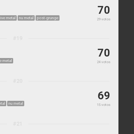
70
tive metal
nu metal
post-grunge
29 votos
#19
70
ve metal
24 votos
#20
69
tal
nu metal
15 votos
#21