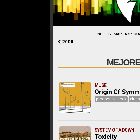
ENE
-
FEB
-
MAR
-
ABR
-
MA
2000
MEJORES
MUSE
Origin Of Symm
progressive rock
alter
SYSTEM OF A DOWN
Toxicity