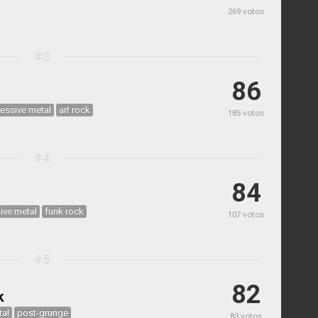
269 votos
#3
86
essive metal
art rock
185 votos
#4
84
tive metal
funk rock
107 votos
#5
82
k
tal
post-grunge
83 votos