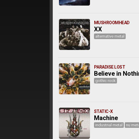
MUSHROOMHEAD
XX
alternative metal
PARADISE LOST
Believe in Noth
gothic rock
STATIC-X
Machine
industrial metal
nu met