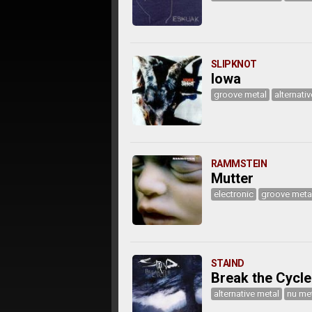
SLIPKNOT
Iowa
groove metal
alternati
RAMMSTEIN
Mutter
electronic
groove meta
STAIND
Break the Cycle
alternative metal
nu me