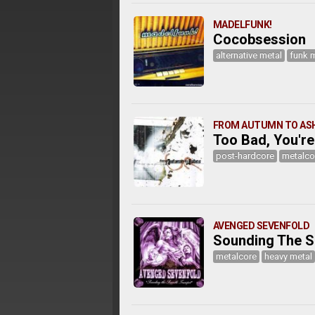
MADELFUNK!
Cocobsession
alternative metal
funk 
FROM AUTUMN TO AS
Too Bad, You're
post-hardcore
metalco
AVENGED SEVENFOLD
Sounding The S
metalcore
heavy metal