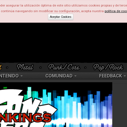
der asegurar la utilización óptima de este sitio utilizamos cookies propias y de terce
d continúa navegando sin modificar su configuración, acepta nuestra
política de coo
Aceptar Cookies
NTENIDO
COMUNIDAD
FEEDBACK