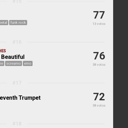
#15
77
metal
funk rock
13 votos
#16
HES
76
 Beautiful
re
screamo
emo
38 votos
#17
72
eventh Trumpet
38 votos
#18