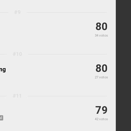
#9
80
34 votos
#10
80
ing
27 votos
#11
79
al
42 votos