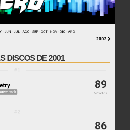
Y
-
JUN
-
JUL
-
AGO
-
SEP
-
OCT
-
NOV
-
DIC
-
AÑO
2002
 DISCOS DE 2001
#1
89
etry
native rock
52 votos
#2
86