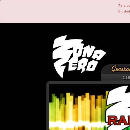
Para po
Si uste
CO