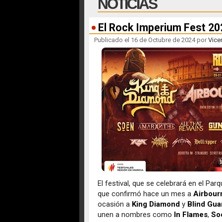
NOTICIAS
El Rock Imperium Fest 20
Publicado el 16 de Octubre de 2024 por
Vice
El festival, que se celebrará en el Parq
que confirmó hace un mes a
Airbour
ocasión a
King Diamond
y
Blind Gua
unen a nombres como
In Flames
,
So