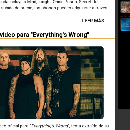
da incluye a Mind, Inxight, Oniric Prison, Secret Rule,
 subida de precio, los abonos pueden adquirirse a través
LEER MÁS
 vídeo para "Everything's Wrong"
L.
eo oficial para "
Everything's Wrong
", tema extraído de su