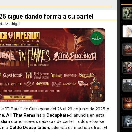
25 sigue dando forma a su cartel
nte Madrigal
ue "El Batel" de Cartagena del 26 al 29 de junio de 2025, y
ne
,
All That Remains
o
Decapitated
, anuncia en esta
rdian
como nuevos cabezas de cartel. Todos ellos se
en
o
Cattle Decapitation
, además de muchos otros. El