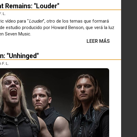
at Remains: "Louder"
. L.
ic vídeo para "
Louder
", otro de los temas que formará
 de estudio producido por Howard Benson, que verá la luz
ven Seven Music.
LEER MÁS
n: "Unhinged"
F. L.