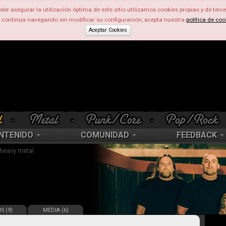
der asegurar la utilización óptima de este sitio utilizamos cookies propias y de terce
d continúa navegando sin modificar su configuración, acepta nuestra
política de coo
Aceptar Cookies
NTENIDO
COMUNIDAD
FEEDBACK
 heavy metal
S (9)
MEDIA (6)