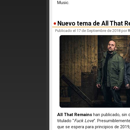
Music.
Nuevo tema de All That R
Publicado el 17 de Septiembre de 2018 por
R
All That Remains
han publicado, sin
titulado "
Fuck Love
". Presumiblemente
que se espera para principios de 2019