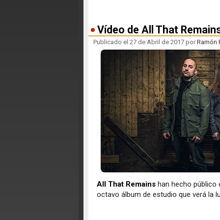
Vídeo de All That Remain
Publicado el 27 de Abril de 2017 por
Ramón F
All That Remains
han hecho público el
octavo álbum de estudio que verá la l