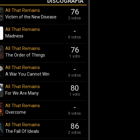
DISCOGRAFÍA
All That Remains
76
Victim of the New Disease
2 votos
All That Remains
-
Madness
0 votos
All That Remains
76
The Order of Things
1 voto
All That Remains
-
A War You Cannot Win
0 votos
All That Remains
80
For We Are Many
1 voto
All That Remains
-
Overcome
0 votos
All That Remains
86
The Fall Of Ideals
2 votos