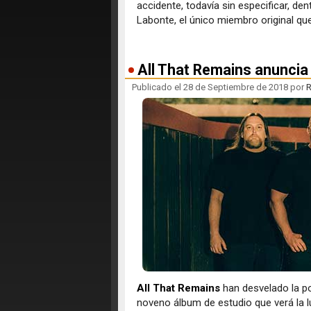
accidente, todavía sin especificar, dent
Labonte, el único miembro original q
All That Remains anuncia
Publicado el 28 de Septiembre de 2018 por
R
All That Remains
han desvelado la por
noveno álbum de estudio que verá la l