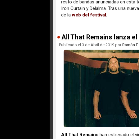
resto de bandas anunciadas en esta tan
Iron Curtain y Delalma. Tras una nueva
de la
web del festival
.
All That Remains lanza el
Publicado el 3 de Abril de 2019 por
Ramón F. 
All That Remains
han estrenado el víd