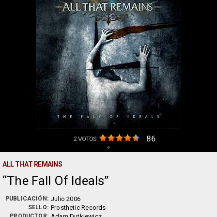
86
2
VOTOS
+
ALL THAT REMAINS
The Fall Of Ideals
PUBLICACIÓN:
Julio 2006
SELLO:
Prosthetic Records
PRODUCTOR:
Adam Dutkiewicz