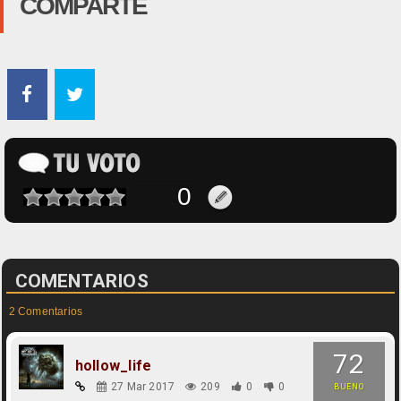
COMPARTE
COMENTARIOS
2 Comentarios
72
hollow_life
27 Mar 2017
209
0
0
BUENO