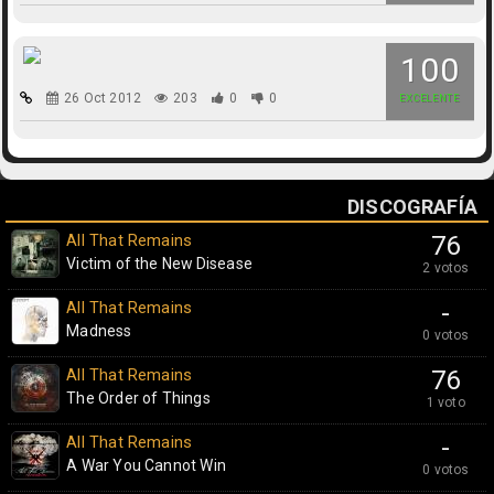
100
26 Oct 2012
203
0
0
EXCELENTE
DISCOGRAFÍA
All That Remains
76
Victim of the New Disease
2 votos
All That Remains
-
Madness
0 votos
All That Remains
76
The Order of Things
1 voto
All That Remains
-
A War You Cannot Win
0 votos