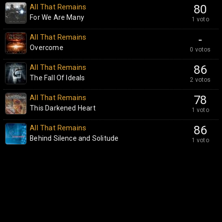
All That Remains
80
For We Are Many
1 voto
All That Remains
-
Overcome
0 votos
All That Remains
86
The Fall Of Ideals
2 votos
All That Remains
78
This Darkened Heart
1 voto
All That Remains
86
Behind Silence and Solitude
1 voto