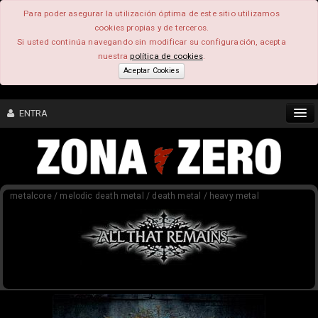
Para poder asegurar la utilización óptima de este sitio utilizamos
cookies propias y de terceros.
Si usted continúa navegando sin modificar su configuración, acepta
nuestra
política de cookies
.
Aceptar Cookies
ENTRA
CONTENIDO
metalcore / melodic death metal / death metal / heavy metal
COMUNIDAD
FEEEDBACK
FOROS