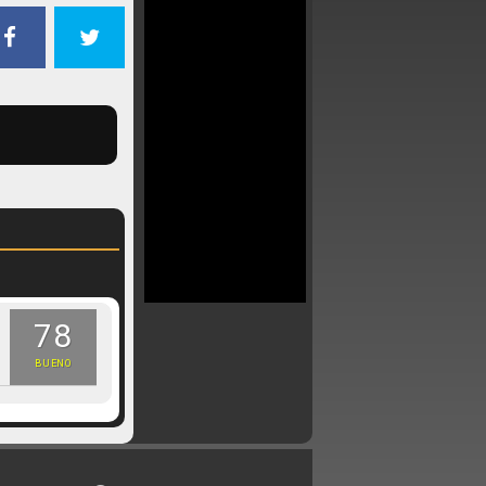
78
BUENO