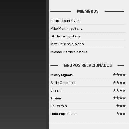
MIEMBROS
Philip Labonte: voz
Mike Martin: guitarra
Oli Herbert: guitarra
Matt Deis: bajo, piano
Michael Bartlett: batería
GRUPOS RELACIONADOS
Misery Signals
A Life Once Lost
Unearth
Trivium
Hell Within
Light Pupil Dilate