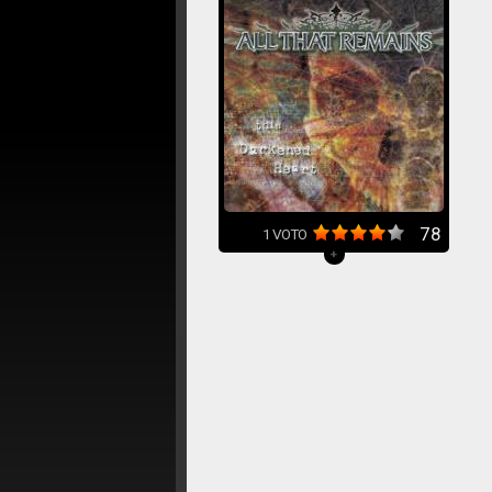
78
1
VOTO
+