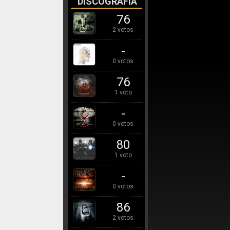
DISCOGRAFÍA
76
2 votos
-
0 votos
76
1 voto
-
0 votos
80
1 voto
-
0 votos
86
2 votos