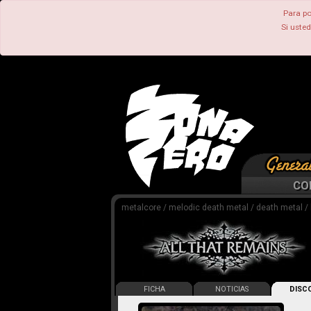
Para po
Si uste
CO
metalcore / melodic death metal / death metal /
FICHA
NOTICIAS
DISCO