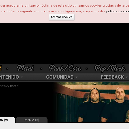
der asegurar la utilización óptima de este sitio utilizamos cookies propias y de terce
d continúa navegando sin modificar su configuración, acepta nuestra
política de coo
Aceptar Cookies
NTENIDO
COMUNIDAD
FEEDBACK
 heavy metal
S (9)
MEDIA (6)