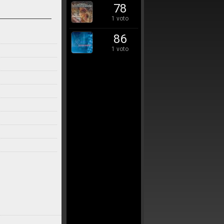
78
1 voto
86
1 voto