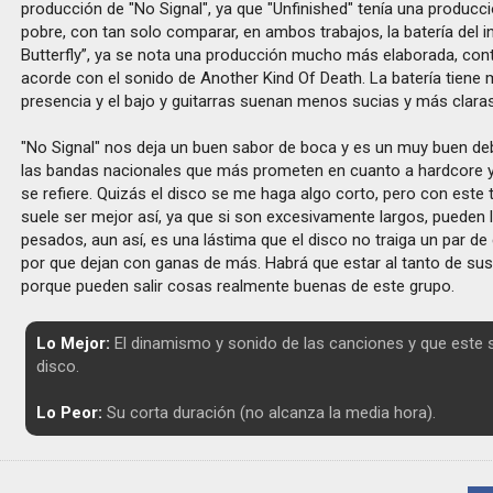
producción de "No Signal", ya que "Unfinished" tenía una producc
pobre, con tan solo comparar, en ambos trabajos, la batería del in
Butterfly”, ya se nota una producción mucho más elaborada, co
acorde con el sonido de Another Kind Of Death. La batería tien
presencia y el bajo y guitarras suenan menos sucias y más claras
"No Signal" nos deja un buen sabor de boca y es un muy buen de
las bandas nacionales que más prometen en cuanto a hardcore 
se refiere. Quizás el disco se me haga algo corto, pero con este 
suele ser mejor así, ya que si son excesivamente largos, pueden 
pesados, aun así, es una lástima que el disco no traiga un par d
por que dejan con ganas de más. Habrá que estar al tanto de sus
porque pueden salir cosas realmente buenas de este grupo.
Lo Mejor:
El dinamismo y sonido de las canciones y que este 
disco.
Lo Peor:
Su corta duración (no alcanza la media hora).