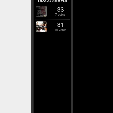
DISCOGRAFÍA
83
7 votos
81
10 votos