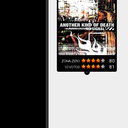
80
ZONA-ZERO
81
10
VOTOS
+