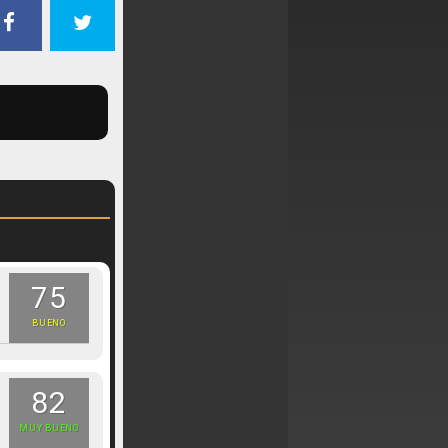
75
BUENO
82
MUY BUENO