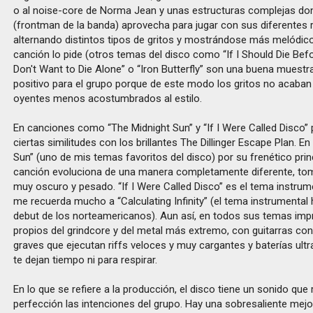
o al noise-core de Norma Jean y unas estructuras complejas do
(frontman de la banda) aprovecha para jugar con sus diferentes r
alternando distintos tipos de gritos y mostrándose más melódic
canción lo pide (otros temas del disco como “If I Should Die Befo
Don't Want to Die Alone” o “Iron Butterfly” son una buena muestra 
positivo para el grupo porque de este modo los gritos no acaban 
oyentes menos acostumbrados al estilo.
En canciones como “The Midnight Sun” y “If I Were Called Disco
ciertas similitudes con los brillantes The Dillinger Escape Plan. E
Sun” (uno de mis temas favoritos del disco) por su frenético prin
canción evoluciona de una manera completamente diferente, t
muy oscuro y pesado. “If I Were Called Disco” es el tema instrum
me recuerda mucho a “Calculating Infinity” (el tema instrumenta
debut de los norteamericanos). Aun así, en todos sus temas im
propios del grindcore y del metal más extremo, con guitarras con
graves que ejecutan riffs veloces y muy cargantes y baterías ult
te dejan tiempo ni para respirar.
En lo que se refiere a la producción, el disco tiene un sonido que r
perfección las intenciones del grupo. Hay una sobresaliente mejo