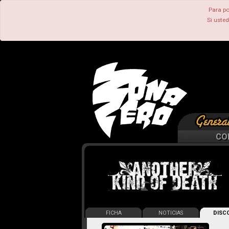
Para po
Si uste
CO
FICHA
NOTICIAS
DISCO