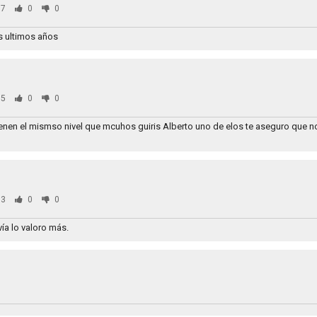
7
0
0
s ultimos años
5
0
0
enen el mismso nivel que mcuhos guiris Alberto uno de elos te aseguro que no
3
0
0
ía lo valoro más.