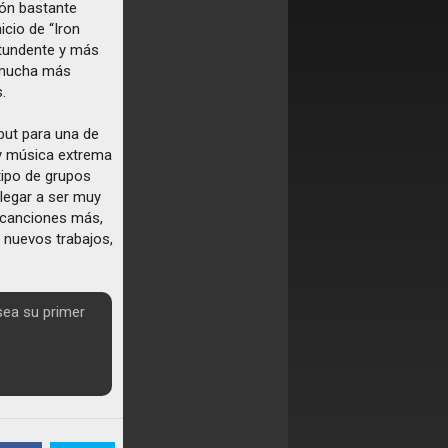
ión bastante
icio de “Iron
ntundente y más
e mucha más
.
but para una de
y música extrema
tipo de grupos
llegar a ser muy
e canciones más,
 nuevos trabajos,
sea su primer