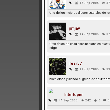
15 Sep 2005
37
Uno de los mejores discos estatales de lo
jimjav
14 Sep 2005
37
Gran dsico de esas csas nacionales que ti
edge.
fear57
14 Sep 2005
39
buen disco y siendo el grupo de aqui todav
Interloper
14 Sep 2005
242
0
0