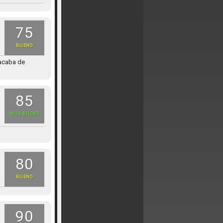
75
BUENO
 acaba de
85
MUY BUENO
80
BUENO
90