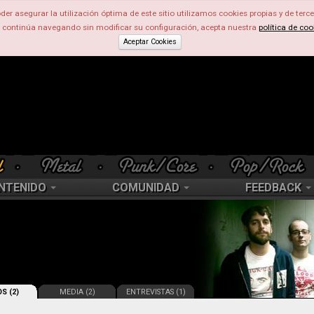
der asegurar la utilización óptima de este sitio utilizamos cookies propias y de terce
d continúa navegando sin modificar su configuración, acepta nuestra
política de coo
Aceptar Cookies
NTENIDO
COMUNIDAD
FEEDBACK
S (2)
MEDIA (2)
ENTREVISTAS (1)