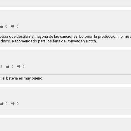
0
0
 baba que destilan la mayoría de las canciones. Lo peor: la producción no me
l disco. Recomendado para los fans de Converge y Botch.
2
0
0
o. el bateria es muy bueno.
0
0