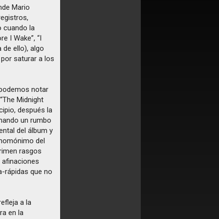
nde Mario
egistros,
o cuando la
re I Wake”, “I
de ello), algo
por saturar a los
” podemos notar
n “The Midnight
cipio, después la
omando un rumbo
ental del álbum y
l homónimo del
primen rasgos
 afinaciones
ra-rápidas que no
efleja a la
ra en la