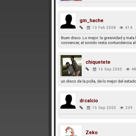
gm_hache
13 Feb 2008
414
Buen disco. Lo mejor: la gresividad y mala
convencer, el sonido resta contundencia a
chiquetete
16 Sep 2005
48
un disco de la polla, de lo mejor del estad
drcalcio
15 Sep 2005
239
Zeko