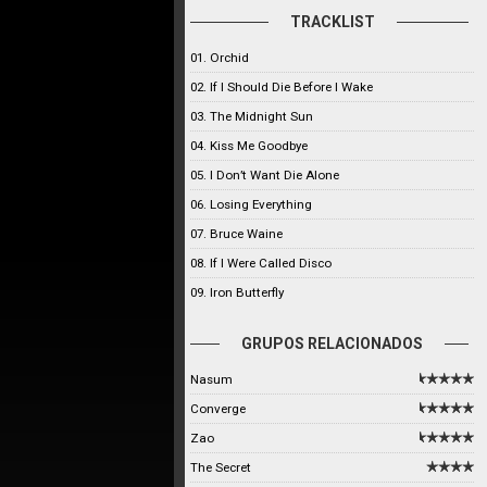
TRACKLIST
01. Orchid
02. If I Should Die Before I Wake
03. The Midnight Sun
04. Kiss Me Goodbye
05. I Don’t Want Die Alone
06. Losing Everything
07. Bruce Waine
08. If I Were Called Disco
09. Iron Butterfly
GRUPOS RELACIONADOS
Nasum
Converge
Zao
The Secret