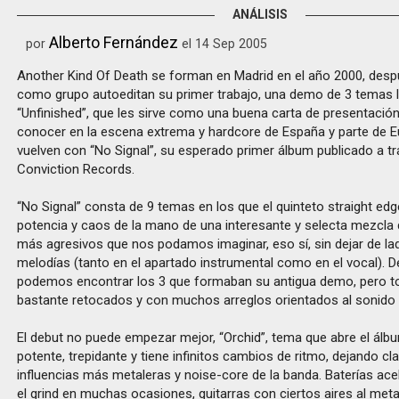
ANÁLISIS
Alberto Fernández
por
el 14 Sep 2005
Another Kind Of Death se forman en Madrid en el año 2000, des
como grupo autoeditan su primer trabajo, una demo de 3 temas 
“Unfinished”, que les sirve como una buena carta de presentació
conocer en la escena extrema y hardcore de España y parte de 
vuelven con “No Signal”, su esperado primer álbum publicado a tr
Conviction Records.
“No Signal” consta de 9 temas en los que el quinteto straight edg
potencia y caos de la mano de una interesante y selecta mezcla d
más agresivos que nos podamos imaginar, eso sí, sin dejar de la
melodías (tanto en el apartado instrumental como en el vocal). 
podemos encontrar los 3 que formaban su antigua demo, pero to
bastante retocados y con muchos arreglos orientados al sonido 
El debut no puede empezar mejor, “Orchid”, tema que abre el álbu
potente, trepidante y tiene infinitos cambios de ritmo, dejando cla
influencias más metaleras y noise-core de la banda. Baterías ac
el grind en muchas ocasiones, guitarras con ciertos aires al met