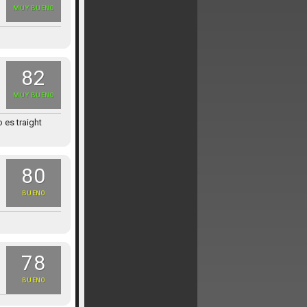
MUY BUENO
82
MUY BUENO
 es traight
80
BUENO
78
BUENO