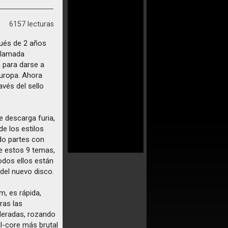
6157 lecturas
pués de 2 años
llamada
n para darse a
Europa. Ahora
avés del sello
e descarga furia,
e los estilos
do partes con
De estos 9 temas,
dos ellos están
del nuevo disco.
m, es rápida,
ras las
eleradas, rozando
al-core más brutal