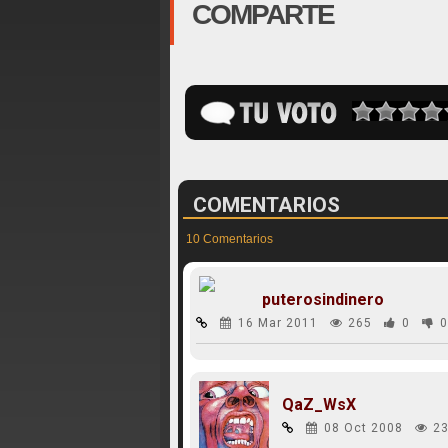
COMPARTE
COMENTARIOS
10 Comentarios
puterosindinero
16 Mar 2011
265
0
0
QaZ_WsX
08 Oct 2008
23