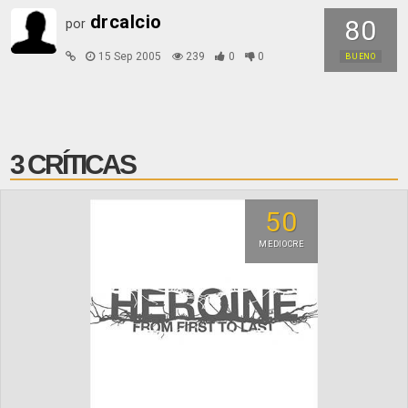
drcalcio
80
por
15 Sep 2005
239
0
0
BUENO
3 CRÍTICAS
50
MEDIOCRE