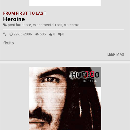
FROM FIRST TO LAST
Heroine
post-hardcore, experimental rock, screamo
29-06-2006
605
0
0
flojito
LEER MÁS
10
HORRIBLE