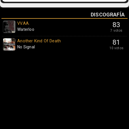
DISCOGRAFÍA
VV.AA.
83
Waterloo
7 votos
Another Kind Of Death
81
No Signal
10 votos