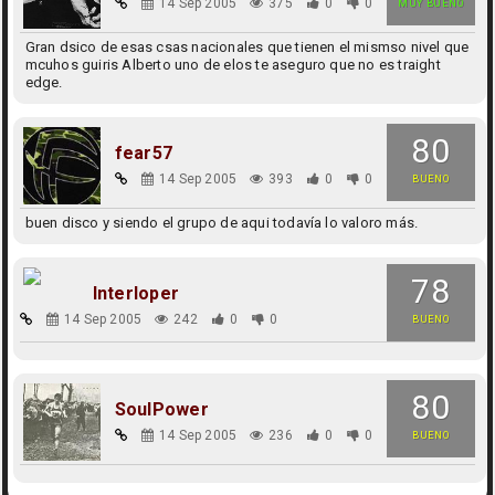
14 Sep 2005
375
0
0
MUY BUENO
Gran dsico de esas csas nacionales que tienen el mismso nivel que
mcuhos guiris Alberto uno de elos te aseguro que no es traight
edge.
80
fear57
14 Sep 2005
393
0
0
BUENO
buen disco y siendo el grupo de aqui todavía lo valoro más.
78
Interloper
14 Sep 2005
242
0
0
BUENO
80
SoulPower
14 Sep 2005
236
0
0
BUENO