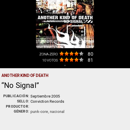
80
ZONA-ZERO
81
10
VOTOS
+
ANOTHER KIND OF DEATH
No Signal
PUBLICACIÓN:
Septiembre 2005
SELLO:
Conviction Records
PRODUCTOR:
GÉNERO:
punk-core, nacional