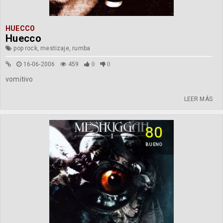
HUECCO
Huecco
pop rock, mestizaje, rumba
16-06-2006
459
0
0
vomitivo
LEER MÁS
80
BUENO