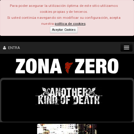
Para poder asegurar la utilización óptima de este sitio utilizamos
cookies propias y de terceros.
Si usted continúa navegando sin modificar su configuración, acepta
nuestra
política de cookies
.
Aceptar Cookies
ENTRA
CONTENIDO
COMUNIDAD
FEEEDBACK
FOROS