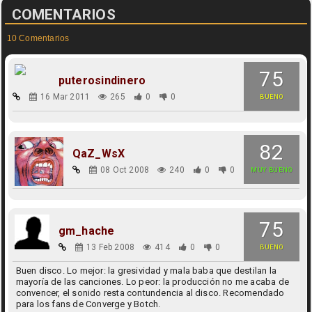
COMENTARIOS
10 Comentarios
75
puterosindinero
16 Mar 2011
265
0
0
BUENO
82
QaZ_WsX
08 Oct 2008
240
0
0
MUY BUENO
75
gm_hache
13 Feb 2008
414
0
0
BUENO
Buen disco. Lo mejor: la gresividad y mala baba que destilan la
mayoría de las canciones. Lo peor: la producción no me acaba de
convencer, el sonido resta contundencia al disco. Recomendado
para los fans de Converge y Botch.