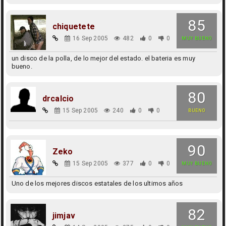
85
chiquetete
16 Sep 2005
482
0
0
MUY BUENO
un disco de la polla, de lo mejor del estado. el bateria es muy
bueno.
80
drcalcio
15 Sep 2005
240
0
0
BUENO
90
Zeko
15 Sep 2005
377
0
0
MUY BUENO
Uno de los mejores discos estatales de los ultimos años
82
jimjav