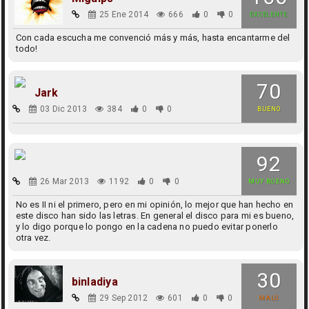
25 Ene 2014
666
0
0
EXCELENTE
Con cada escucha me convenció más y más, hasta encantarme del
todo!
70
Jark
03 Dic 2013
384
0
0
BUENO
92
26 Mar 2013
1192
0
0
MUY BUENO
No es II ni el primero, pero en mi opinión, lo mejor que han hecho en
este disco han sido las letras. En general el disco para mi es bueno,
y lo digo porque lo pongo en la cadena no puedo evitar ponerlo
otra vez.
30
binladiya
29 Sep 2012
601
0
0
MALO