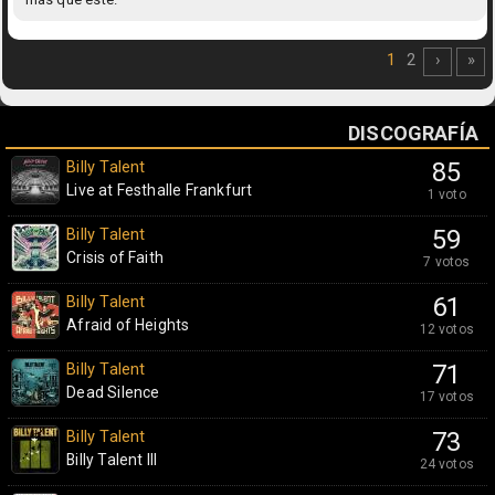
1
2
›
»
DISCOGRAFÍA
Billy Talent
85
Live at Festhalle Frankfurt
1 voto
Billy Talent
59
Crisis of Faith
7 votos
Billy Talent
61
Afraid of Heights
12 votos
Billy Talent
71
Dead Silence
17 votos
Billy Talent
73
Billy Talent III
24 votos