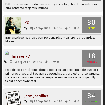
PUfff, es que no puedo con la voz y el estilo guti del cantante, con
otro cantante mejoraría mucho...
80
KOL
24 Sep 2012
566
0
0
BUENO
Bastante bueno, grupo con personalidad y canciones redondas.
Molan.
18
larsson77
23 Sep 2012
725
0
0
HORRIBLE
Este disco es malisimo, donde qedaron las descargas de sus dos
primeros discos, el tres aun se escuchaba, pero este no se aguanta
con canciones como man alive qe recuerdan mas a pezz qe billy
talent.decepcion total
84
jose_pasillas
22 Sep 2012
620
0
0
MUY BUENO