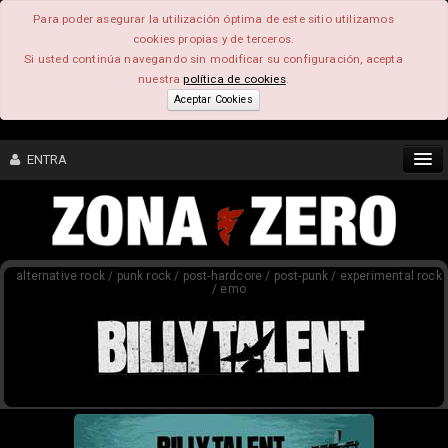
Para poder asegurar la utilización óptima de este sitio utilizamos
cookies propias y de terceros.
Si usted continúa navegando sin modificar su configuración, acepta
nuestra
política de cookies
.
Aceptar Cookies
ENTRA
CONTENIDO
alternative rock / punk rock / post-hardcore / post-punk / experimental rock
COMUNIDAD
/ emo
FEEEDBACK
FOROS