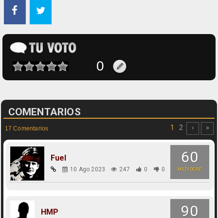
COMENTARIOS
1
2
›
»
17 Comentarios
60
Fuel
10 Ago 2023
247
0
0
MEDIOCRE
90
HMP