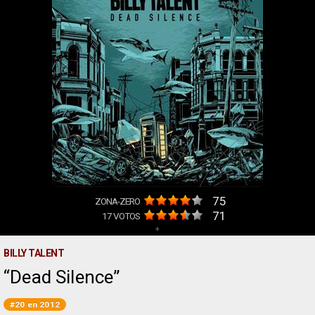
75
ZONA-ZERO
71
17
VOTOS
+
BILLY TALENT
Dead Silence
#20 en 2012