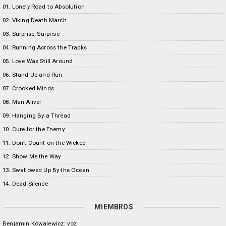
01. Lonely Road to Absolution
02. Viking Death March
03. Surprise, Surprise
04. Running Across the Tracks
05. Love Was Still Around
06. Stand Up and Run
07. Crooked Minds
08. Man Alive!
09. Hanging By a Thread
10. Cure for the Enemy
11. Don’t Count on the Wicked
12. Show Me the Way
13. Swallowed Up By the Ocean
14. Dead Silence
MIEMBROS
Benjamin Kowalewicz: voz