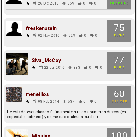
26 Dic 2018
369
0
0
MUY BUENO
75
freakenstein
02 Nov 2016
329
0
0
BUENO
77
Siva_McCoy
22 Jul 2016
333
0
0
BUENO
60
meneillos
08 Feb 2014
537
0
0
MEDIOCRE
He estado escuchando últimamente sus dos primeros discos (en
especial el primero) y se me cae el alma al suelo :(
100
Miguips