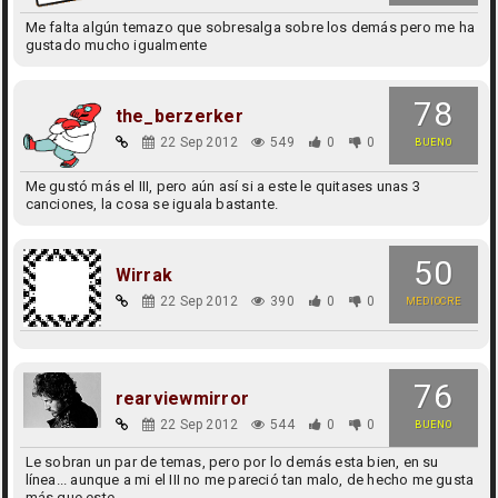
Me falta algún temazo que sobresalga sobre los demás pero me ha
gustado mucho igualmente
78
the_berzerker
22 Sep 2012
549
0
0
BUENO
Me gustó más el III, pero aún así si a este le quitases unas 3
canciones, la cosa se iguala bastante.
50
Wirrak
22 Sep 2012
390
0
0
MEDIOCRE
76
rearviewmirror
22 Sep 2012
544
0
0
BUENO
Le sobran un par de temas, pero por lo demás esta bien, en su
línea... aunque a mi el III no me pareció tan malo, de hecho me gusta
más que este.