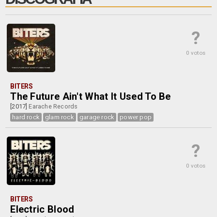
?
0 votos
BITERS
The Future Ain't What It Used To Be
[2017]
Earache Records
hard rock
glam rock
garage rock
power pop
?
0 votos
BITERS
Electric Blood