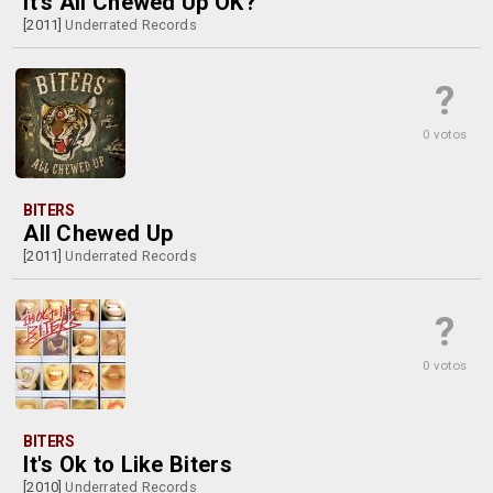
It's All Chewed Up OK?
[2011]
Underrated Records
?
0 votos
BITERS
All Chewed Up
[2011]
Underrated Records
?
0 votos
BITERS
It's Ok to Like Biters
[2010]
Underrated Records