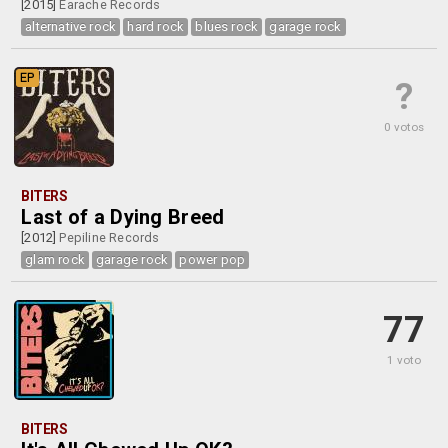
[2015]
Earache Records
alternative rock
hard rock
blues rock
garage rock
EP
?
0 votos
BITERS
Last of a Dying Breed
[2012]
Pepiline Records
glam rock
garage rock
power pop
77
1 voto
BITERS