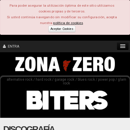
Para poder asegurar la utilización óptima de este sitio utilizamos
cookies propias y de terceros.
Si usted continúa navegando sin modificar su configuración, acepta
nuestra
política de cookies
.
Aceptar Cookies
ENTRA
CONTENIDO
alternative rock / hard rock / garage rock / blues rock / power pop / glam
COMUNIDAD
rock
FEEEDBACK
FOROS
DISCOGRAFÍA