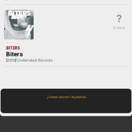
?
0 votos
BITERS
Biters
[2010]
Underrated Records
¿Faltan discos? Ayúdanos