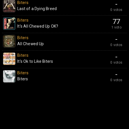
Biters
-
Last of a Dying Breed
0 votos
Biters
77
It's All Chewed Up OK?
1 voto
Biters
-
All Chewed Up
0 votos
Biters
-
It's Ok to Like Biters
0 votos
Biters
-
Biters
0 votos