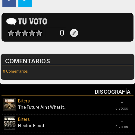
COMENTARIOS
0 Comentarios
DISCOGRAFÍA
Biters
-
The Future Ain't What It...
0 votos
Biters
-
Electric Blood
0 votos