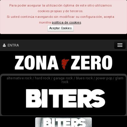
Para poder asegurar la utilización óptima de este sitio utilizamos
cookies propias y de terceros.
Si usted continúa navegando sin modificar su configuración, acepta
nuestra
política de cookies
.
Aceptar Cookies
ENTRA
CONTENIDO
alternative rock / hard rock / garage rock / blues rock / power pop / glam
COMUNIDAD
rock
FEEEDBACK
FOROS