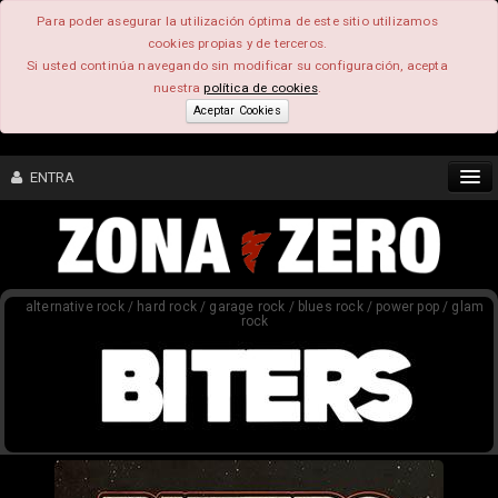
Para poder asegurar la utilización óptima de este sitio utilizamos
cookies propias y de terceros.
Si usted continúa navegando sin modificar su configuración, acepta
nuestra
política de cookies
.
Aceptar Cookies
ENTRA
CONTENIDO
alternative rock / hard rock / garage rock / blues rock / power pop / glam
COMUNIDAD
rock
FEEEDBACK
FOROS