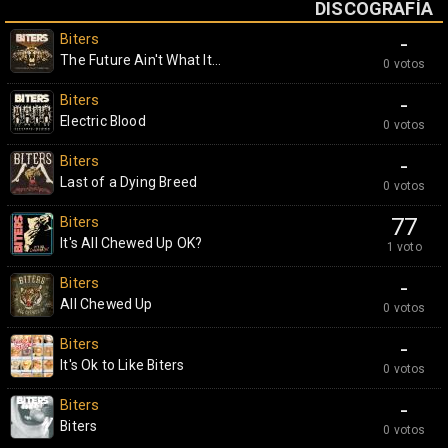
DISCOGRAFÍA
Biters
-
The Future Ain't What It...
0 votos
Biters
-
Electric Blood
0 votos
Biters
-
Last of a Dying Breed
0 votos
Biters
77
It's All Chewed Up OK?
1 voto
Biters
-
All Chewed Up
0 votos
Biters
-
It's Ok to Like Biters
0 votos
Biters
-
Biters
0 votos