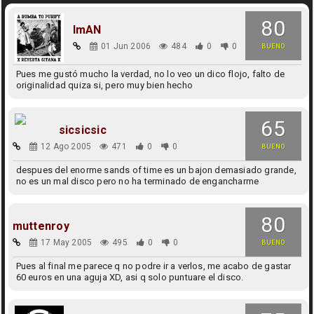
80
ImAN
01 Jun 2006
484
0
0
BUENO
Pues me gustó mucho la verdad, no lo veo un dico flojo, falto de
originalidad quiza si, pero muy bien hecho
65
sicsicsic
12 Ago 2005
471
0
0
BUENO
despues del enorme sands of time es un bajon demasiado grande,
no es un mal disco pero no ha terminado de engancharme
80
muttenroy
17 May 2005
495
0
0
BUENO
Pues al final me parece q no podre ir a verlos, me acabo de gastar
60 euros en una aguja XD, asi q solo puntuare el disco.