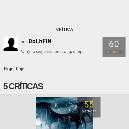
CRÍTICA
DoLhFiN
60
por
14 May 2005
624
0
0
MEDIOCRE
Flojo, flojo
5 CRÍTICAS
55
MEDIOCRE