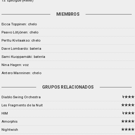
13. Epilogue (Relief)
MIEMBROS
Eicca Toppinen: chelo
Paavo Lötjönen: chelo
Perttu Kivilaakso: chelo
Dave Lombardo: batería
Sami Kuoppamäki: batería
Nina Hagen: voz
Antero Manninen: chelo
GRUPOS RELACIONADOS
Diablo Swing Orchestra
Les Fragments de la Nuit
HIM
Amorphis
Nightwish