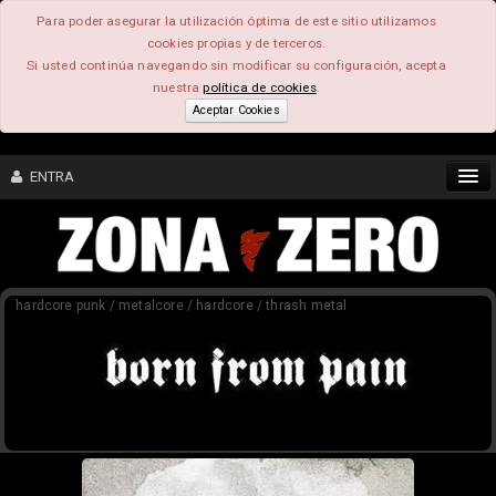
Para poder asegurar la utilización óptima de este sitio utilizamos
cookies propias y de terceros.
Si usted continúa navegando sin modificar su configuración, acepta
nuestra
política de cookies
.
Aceptar Cookies
ENTRA
CONTENIDO
hardcore punk / metalcore / hardcore / thrash metal
COMUNIDAD
FEEEDBACK
FOROS