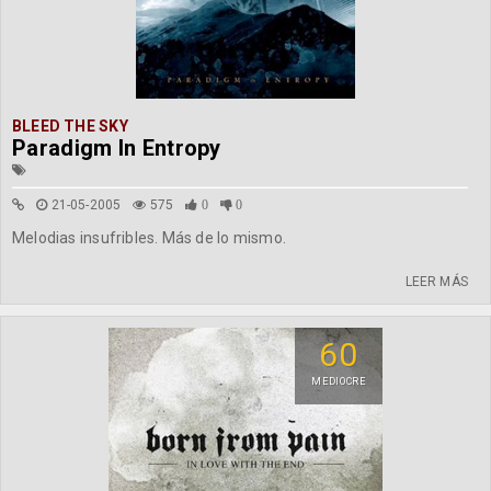
BLEED THE SKY
Paradigm In Entropy
21-05-2005
575
0
0
Melodias insufribles. Más de lo mismo.
LEER MÁS
60
MEDIOCRE