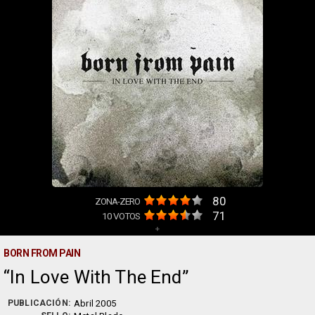
80
ZONA-ZERO
71
10
VOTOS
+
BORN FROM PAIN
In Love With The End
PUBLICACIÓN:
Abril 2005