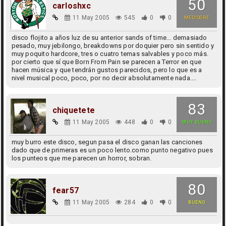
50
carloshxc
11 May 2005
545
0
0
MEDIOCRE
disco flojito a años luz de su anterior sands of time... demasiado
pesado, muy jebilongo, breakdowns por doquier pero sin sentido y
muy poquito hardcore, tres o cuatro temas salvables y poco más.
por cierto que sí que Born From Pain se parecen a Terror en que
hacen música y que tendrán gustos parecidos, pero lo que es a
nivel musical poco, poco, por no decir absolutamente nada....
83
chiquetete
11 May 2005
448
0
0
MUY BUENO
muy burro este disco, segun pasa el disco ganan las canciones
dado que de primeras es un poco lento.como punto negativo pues
los punteos que me parecen un horror, sobran.
80
fear57
11 May 2005
284
0
0
BUENO