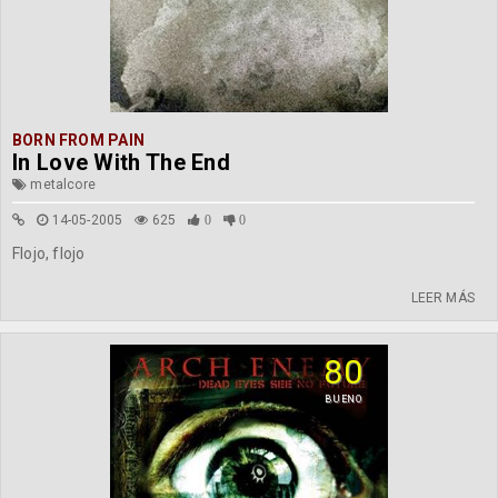
BORN FROM PAIN
In Love With The End
metalcore
14-05-2005
625
0
0
Flojo, flojo
LEER MÁS
80
BUENO