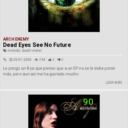
ARCH ENEMY
Dead Eyes See No Future
melodic death metal
05-01-2005
744
0
0
Le pongo un 8 ya que pienso que a un EP no se le debe poner
más, pero aun así me ha gustado mucho
LEER MÁS
90
MUY BUENO