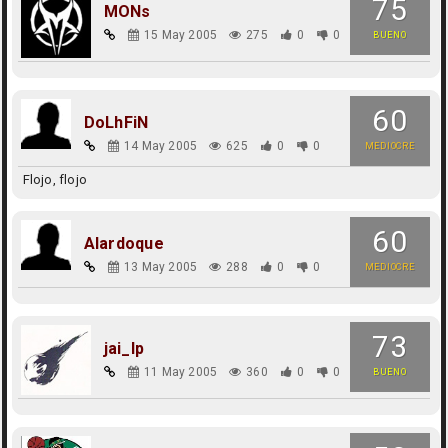
75
MONs
15 May 2005
275
0
0
BUENO
60
DoLhFiN
14 May 2005
625
0
0
MEDIOCRE
Flojo, flojo
60
Alardoque
13 May 2005
288
0
0
MEDIOCRE
73
jai_lp
11 May 2005
360
0
0
BUENO