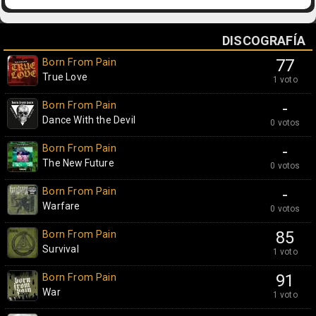
DISCOGRAFÍA
Born From Pain
77
True Love
1 voto
Born From Pain
-
Dance With the Devil
0 votos
Born From Pain
-
The New Future
0 votos
Born From Pain
-
Warfare
0 votos
Born From Pain
85
Survival
1 voto
Born From Pain
91
War
1 voto