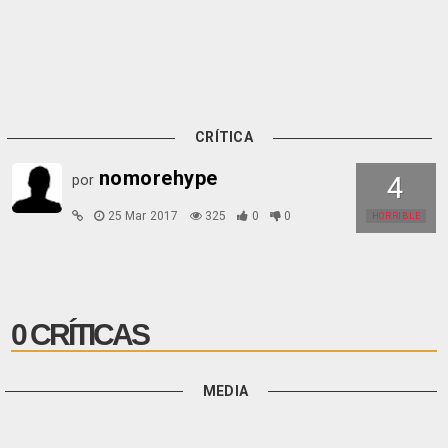
CRÍTICA
nomorehype
4
por
25 Mar 2017
325
0
0
HORRIBLE
0 CRÍTICAS
MEDIA