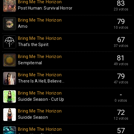
Bring Me The Horizon
83
Post Human: Survival Horror
23 votos
Bring Me The Horizon
79
Amo
10 votos
Bring Me The Horizon
67
That's the Spirit
37 votos
Bring Me The Horizon
81
Sempiternal
49 votos
Bring Me The Horizon
79
There Is A Hell, Believe...
47 votos
Bring Me The Horizon
-
Suicide Season - Cut Up
0 votos
Bring Me The Horizon
72
Suicide Season
12 votos
Bring Me The Horizon
57