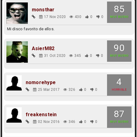
85
monsthar
17 Nov 2020
430
0
0
MUY BUENO
Mi disco favorito de ellos.
90
AsierM82
31 Oct 2020
345
0
0
MUY BUENO
4
nomorehype
25 Mar 2017
326
0
0
HORRIBLE
87
freakenstein
02 Nov 2016
346
0
0
MUY BUENO