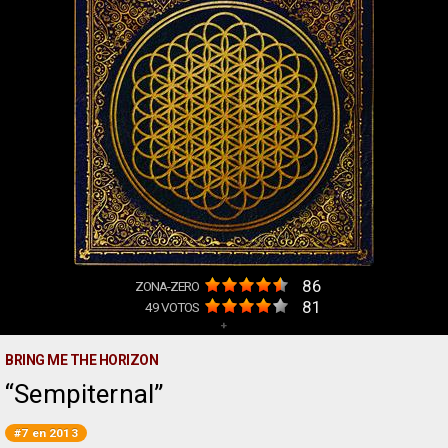
86
ZONA-ZERO
81
49
VOTOS
+
BRING ME THE HORIZON
Sempiternal
#7 en 2013