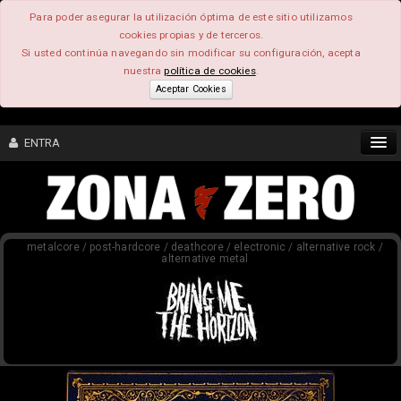
Para poder asegurar la utilización óptima de este sitio utilizamos
cookies propias y de terceros.
Si usted continúa navegando sin modificar su configuración, acepta
nuestra
política de cookies
.
Aceptar Cookies
ENTRA
CONTENIDO
metalcore / post-hardcore / deathcore / electronic / alternative rock /
COMUNIDAD
alternative metal
FEEEDBACK
FOROS