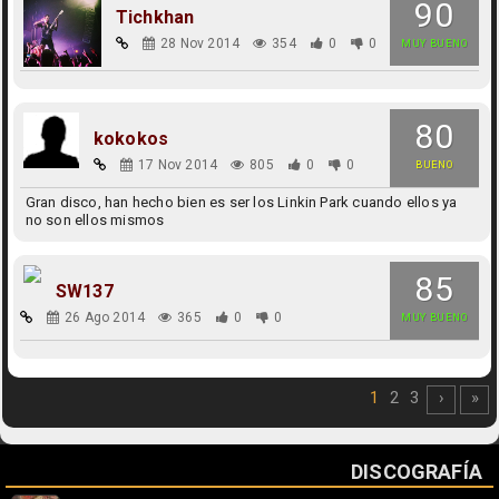
90
Tichkhan
28 Nov 2014
354
0
0
MUY BUENO
80
kokokos
17 Nov 2014
805
0
0
BUENO
Gran disco, han hecho bien es ser los Linkin Park cuando ellos ya
no son ellos mismos
85
SW137
26 Ago 2014
365
0
0
MUY BUENO
1
2
3
›
»
DISCOGRAFÍA