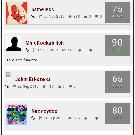
75
nameless
05 Nov 2015
330
0
0
BUENO
90
MmeRockabilish
16 Oct 2015
741
0
0
MUY BUENO
Mi disco favorito.
65
Jokin Erkoreka
22 Sep 2015
417
0
0
BUENO
80
Nueveydez
21 Sep 2015
375
0
0
BUENO