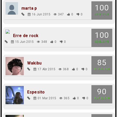
100
marta p
16 Jun 2015
347
0
0
EXCELENTE
100
Erre de rock
15 Jun 2015
348
0
0
EXCELENTE
85
Wakibu
17 Abr 2015
368
0
0
MUY BUENO
90
Espesito
01 Mar 2015
365
0
0
MUY BUENO