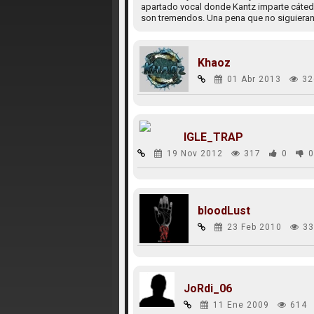
apartado vocal donde Kantz imparte cátedr
son tremendos. Una pena que no siguieran
Khaoz
01 Abr 2013
32
IGLE_TRAP
19 Nov 2012
317
0
0
bloodLust
23 Feb 2010
33
JoRdi_06
11 Ene 2009
614