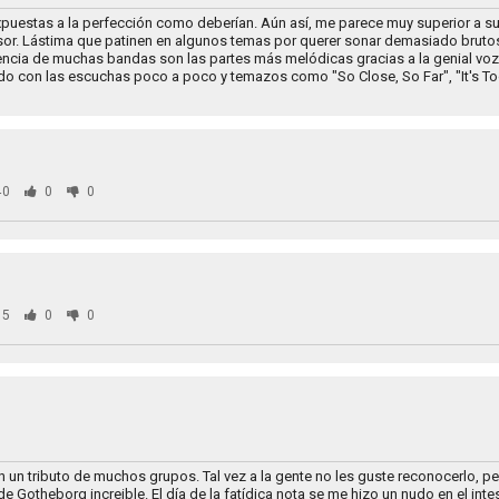
xpuestas a la perfección como deberían. Aún así, me parece muy superior a s
sor. Lástima que patinen en algunos temas por querer sonar demasiado brutos
erencia de muchas bandas son las partes más melódicas gracias a la genial vo
do con las escuchas poco a poco y temazos como "So Close, So Far", "It's To
40
0
0
05
0
0
n un tributo de muchos grupos. Tal vez a la gente no les guste reconocerlo, pe
 Gotheborg increible. El día de la fatídica nota se me hizo un nudo en el inte