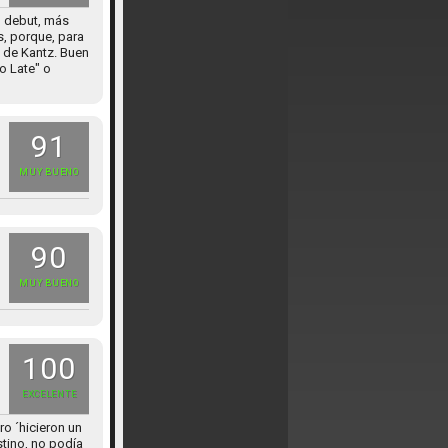
u debut, más
, porque, para
z de Kantz. Buen
o Late" o
91
MUY BUENO
90
MUY BUENO
100
EXCELENTE
ro ´hicieron un
stino, no podía