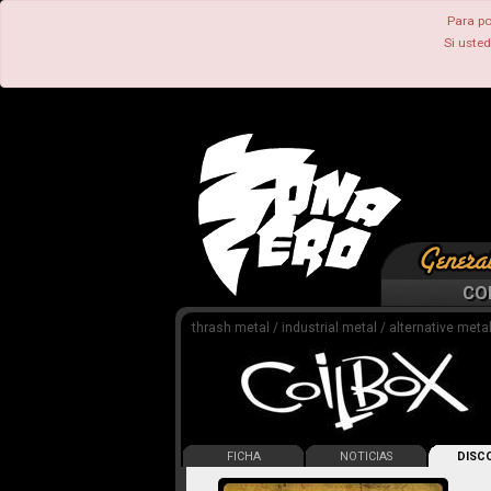
Para po
Si uste
CO
thrash metal / industrial metal / alternative meta
FICHA
NOTICIAS
DISCO