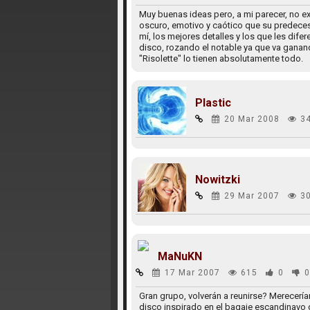
Muy buenas ideas pero, a mi parecer, no e
oscuro, emotivo y caótico que su predece
mí, los mejores detalles y los que les dif
disco, rozando el notable ya que va ganan
"Risolette" lo tienen absolutamente todo.
Plastic
20 Mar 2008
3
Nowitzki
29 Mar 2007
3
MaNuKN
17 Mar 2007
615
0
0
Gran grupo, volverán a reunirse? Merecería
disco inspirado en el bagaje escandinavo de