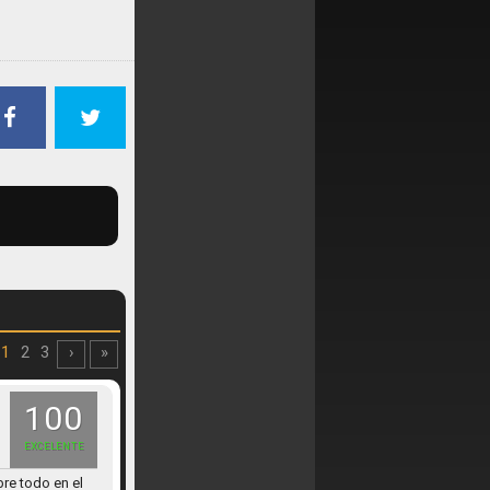
1
2
3
›
»
100
EXCELENTE
bre todo en el