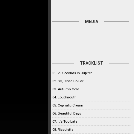
MEDIA
TRACKLIST
01. 20 Seconds In Jupiter
02. So, Close So Far
03. Autumn Cold
04. Loudmouth
05. Cephalic Cream
06. Beautiful Days
07. It's Too Late
08. Rissolette