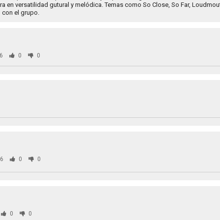
a en versatilidad gutural y melódica. Temas como So Close, So Far, Loudmouth
 con el grupo.
6
0
0
6
0
0
0
0