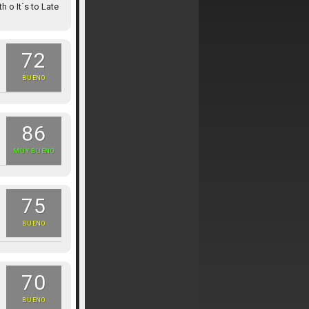
 o It´s to Late
72
BUENO
86
MUY BUENO
75
BUENO
70
BUENO