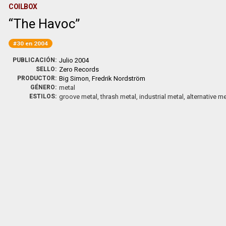
COILBOX
The Havoc
#30 en 2004
PUBLICACIÓN:
Julio 2004
SELLO:
Zero Records
PRODUCTOR:
Big Simon
,
Fredrik Nordström
GÉNERO:
metal
ESTILOS:
groove metal, thrash metal, industrial metal, alternative me