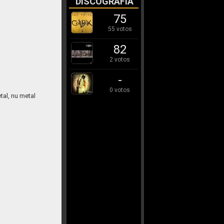
DISCOGRAFÍA
75
55 votos
82
2 votos
-
0 votos
tal, nu metal