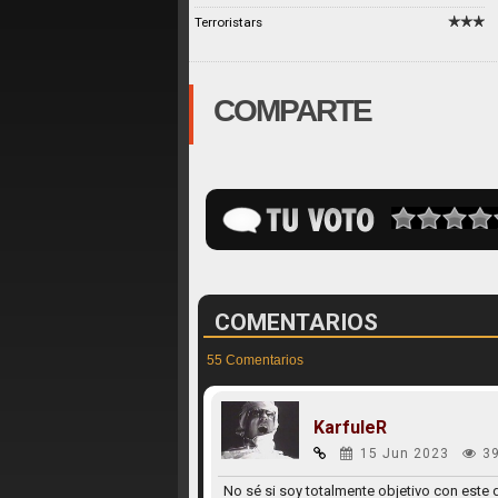
Terroristars
COMPARTE
COMENTARIOS
55 Comentarios
KarfuleR
15 Jun 2023
3
No sé si soy totalmente objetivo con este 