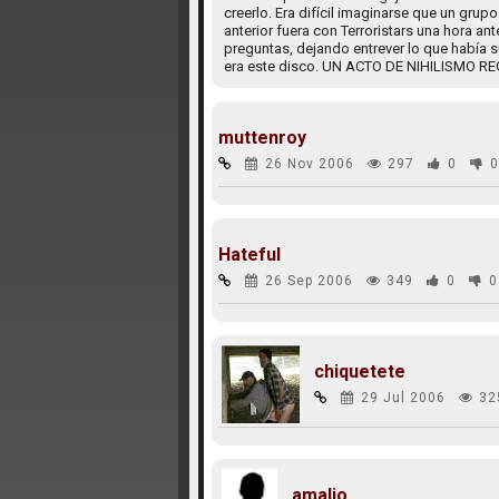
creerlo. Era difícil imaginarse que un grup
anterior fuera con Terroristars una hora a
preguntas, dejando entrever lo que había 
era este disco. UN ACTO DE NIHILISMO REG
muttenroy
26 Nov 2006
297
0
0
Hateful
26 Sep 2006
349
0
0
chiquetete
29 Jul 2006
32
amalio