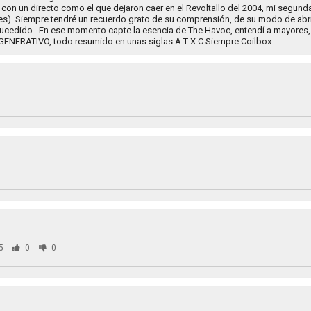
o con un directo como el que dejaron caer en el Revoltallo del 2004, mi segunda 
ntes). Siempre tendré un recuerdo grato de su comprensión, de su modo de abr
sucedido...En ese momento capte la esencia de The Havoc, entendí a mayores, 
ENERATIVO, todo resumido en unas siglas A T X C Siempre Coilbox.
5
0
0