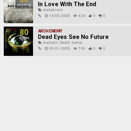
In Love With The End
MEDIOCRE
metalcore
14-05-2005
624
0
0
80
ARCH ENEMY
Dead Eyes See No Future
BUENO
melodic death metal
05-01-2005
743
0
0