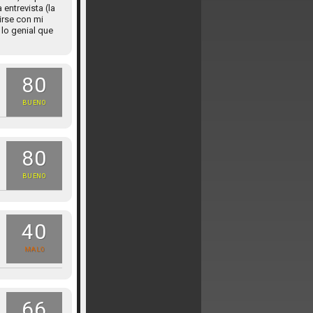
entrevista (la
irse con mi
lo genial que
80
BUENO
80
BUENO
40
MALO
66