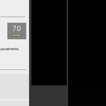
70
BUENO
musicalmente,