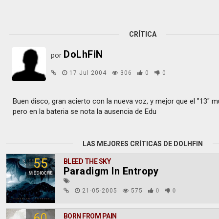
CRÍTICA
DoLhFiN
por
17 Jul 2004
306
0
0
Buen disco, gran acierto con la nueva voz, y mejor que el "13" 
pero en la bateria se nota la ausencia de Edu
LAS MEJORES CRÍTICAS DE DOLHFIN
55
BLEED THE SKY
Paradigm In Entropy
MEDIOCRE
21-05-2005
575
0
0
60
BORN FROM PAIN