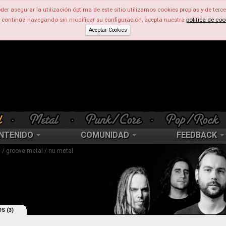
der asegurar la utilización óptima de este sitio utilizamos cookies propias y de terce
d continúa navegando sin modificar su configuración, acepta nuestra
política de coo
Aceptar Cookies
NTENIDO
COMUNIDAD
FEEDBACK
l / groove metal / nu metal
S (3)