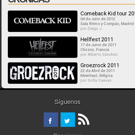
Comeback Kid tour 2
04 de Julio de 2012
Sala Ritmo y Compás, Madrid
por Diego J.
Hellfest 2011
17 de Junio de 2011
Clisson, Francia
por Alberto Sánchez
Groezrock 2011
22 de Abril de 2011
Meerhaut, Bélgica
por Sofía Cuevas
Síguenos