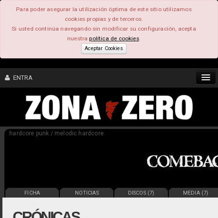
Para poder asegurar la utilización óptima de este sitio utilizamos
cookies propias y de terceros.
Si usted continúa navegando sin modificar su configuración, acepta
nuestra
política de cookies
.
Aceptar Cookies
ENTRA
CONTENIDO
hardcore punk / melodic hardcore
COMUNIDAD
FEEEDBACK
FOROS
FICHA
NOTICIAS
DISCOS (7)
MEDIA (7)
CRÓNICAS