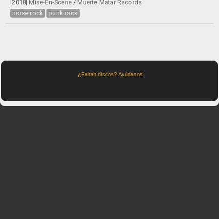
[2018]
Mise-En-Scène
/
Muerte Matar Records
noise rock
punk rock
¿Faltan discos? Ayúdanos