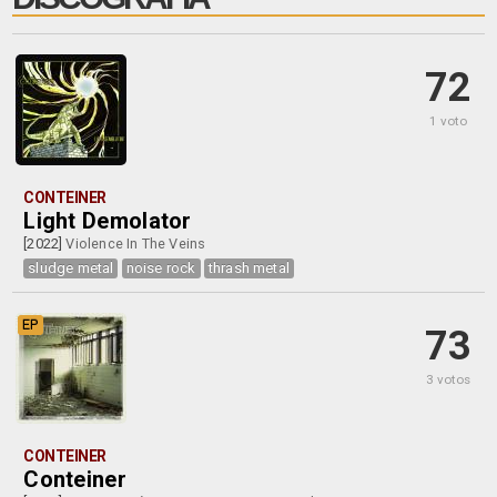
72
1 voto
CONTEINER
Light Demolator
[2022]
Violence In The Veins
sludge metal
noise rock
thrash metal
EP
73
3 votos
CONTEINER
Conteiner