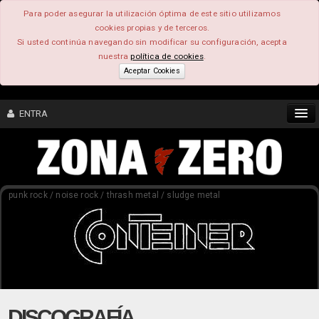
Para poder asegurar la utilización óptima de este sitio utilizamos
cookies propias y de terceros.
Si usted continúa navegando sin modificar su configuración, acepta
nuestra
política de cookies
.
Aceptar Cookies
ENTRA
CONTENIDO
punk rock / noise rock / thrash metal / sludge metal
COMUNIDAD
FEEEDBACK
FOROS
DISCOGRAFÍA