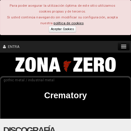
Para poder asegurar la utilización óptima de este sitio utilizamos
cookies propias y de terceros.
Si usted continúa navegando sin modificar su configuración, acepta
nuestra
política de cookies
.
Aceptar Cookies
ENTRA
CONTENIDO
gothic metal / industrial metal
COMUNIDAD
Crematory
FEEEDBACK
FOROS
DISCOGRAFÍA