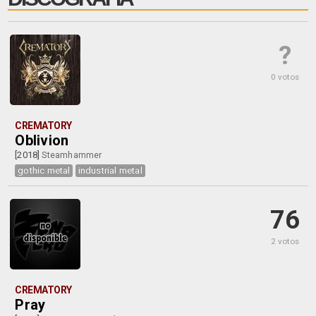
?
0 votos
CREMATORY
Oblivion
[2018]
Steamhammer
gothic metal
industrial metal
76
2 votos
CREMATORY
Pray