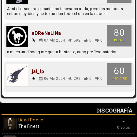
A mi el disco me encanta, no innovaran nada, pero las melodias
entran muy bien y se te quedan todo el dia en la cabeza.
80
aDReNaLiNa
07 Abr 2004
592
0
0
BUENO
a mi es un disco q me gusta bastante, aunq prefiero anterior.
60
jai_lp
06 Abr 2004
292
0
0
MEDIOCRE
DISCOGRAFÍA
Dead Poetic
-
The Finest
0 votos