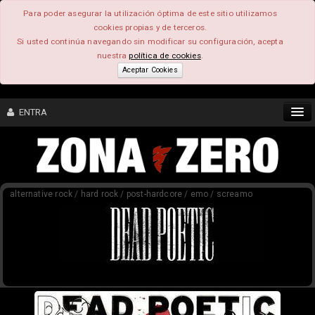
Para poder asegurar la utilización óptima de este sitio utilizamos
cookies propias y de terceros.
Si usted continúa navegando sin modificar su configuración, acepta
nuestra
política de cookies
.
Aceptar Cookies
ENTRA
CONTENIDO
alternative rock / hard rock / post-hardcore / emo / screamo
COMUNIDAD
FEEEDBACK
FOROS