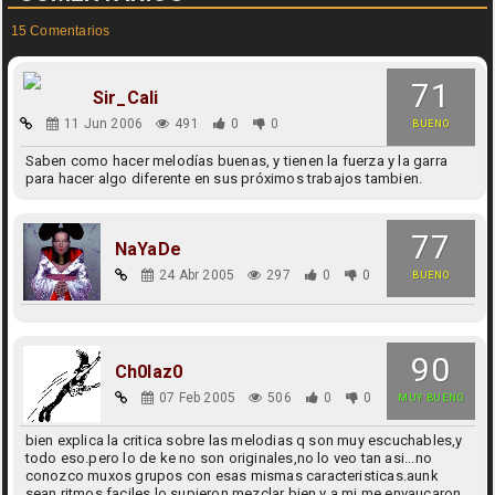
15 Comentarios
71
Sir_Cali
11 Jun 2006
491
0
0
BUENO
Saben como hacer melodías buenas, y tienen la fuerza y la garra
para hacer algo diferente en sus próximos trabajos tambien.
77
NaYaDe
24 Abr 2005
297
0
0
BUENO
90
Ch0laz0
07 Feb 2005
506
0
0
MUY BUENO
bien explica la critica sobre las melodias q son muy escuchables,y
todo eso.pero lo de ke no son originales,no lo veo tan asi...no
conozco muxos grupos con esas mismas caracteristicas.aunk
sean ritmos faciles,lo supieron mezclar bien y a mi me envaucaron,.