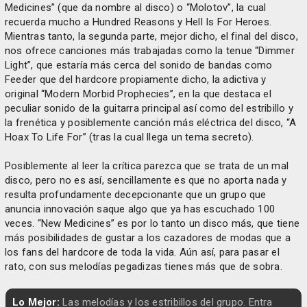
Medicines” (que da nombre al disco) o “Molotov”, la cual
recuerda mucho a Hundred Reasons y Hell Is For Heroes.
Mientras tanto, la segunda parte, mejor dicho, el final del disco,
nos ofrece canciones más trabajadas como la tenue “Dimmer
Light”, que estaría más cerca del sonido de bandas como
Feeder que del hardcore propiamente dicho, la adictiva y
original “Modern Morbid Prophecies”, en la que destaca el
peculiar sonido de la guitarra principal así como del estribillo y
la frenética y posiblemente canción más eléctrica del disco, “A
Hoax To Life For” (tras la cual llega un tema secreto).
Posiblemente al leer la crítica parezca que se trata de un mal
disco, pero no es así, sencillamente es que no aporta nada y
resulta profundamente decepcionante que un grupo que
anuncia innovación saque algo que ya has escuchado 100
veces. “New Medicines” es por lo tanto un disco más, que tiene
más posibilidades de gustar a los cazadores de modas que a
los fans del hardcore de toda la vida. Aún así, para pasar el
rato, con sus melodías pegadizas tienes más que de sobra.
Lo Mejor:
Las melodías y los estribillos del grupo. Entra