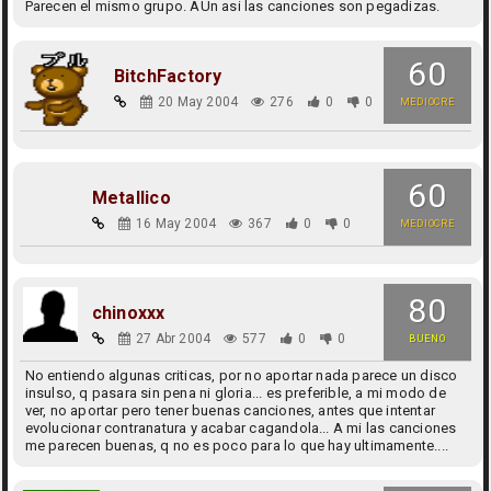
Parecen el mismo grupo. AUn asi las canciones son pegadizas.
60
BitchFactory
20 May 2004
276
0
0
MEDIOCRE
60
Metallico
16 May 2004
367
0
0
MEDIOCRE
80
chinoxxx
27 Abr 2004
577
0
0
BUENO
No entiendo algunas criticas, por no aportar nada parece un disco
insulso, q pasara sin pena ni gloria... es preferible, a mi modo de
ver, no aportar pero tener buenas canciones, antes que intentar
evolucionar contranatura y acabar cagandola... A mi las canciones
me parecen buenas, q no es poco para lo que hay ultimamente....