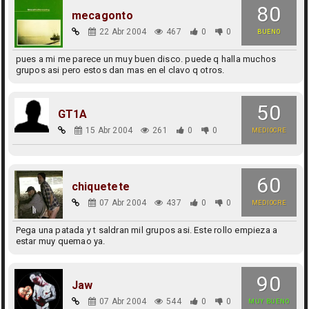
80
mecagonto
22 Abr 2004
467
0
0
BUENO
pues a mi me parece un muy buen disco. puede q halla muchos
grupos asi pero estos dan mas en el clavo q otros.
50
GT1A
15 Abr 2004
261
0
0
MEDIOCRE
60
chiquetete
07 Abr 2004
437
0
0
MEDIOCRE
Pega una patada y t saldran mil grupos asi. Este rollo empieza a
estar muy quemao ya.
90
Jaw
07 Abr 2004
544
0
0
MUY BUENO