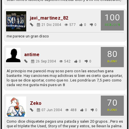
100
javi_martinez_82
21 Dic 2004
577
0
0
EXCELENTE
me parece un gran disco
80
antime
26 Sep 2004
542
0
0
BUENO
Al principio me pareció muy soso pero con las escuchas gana
bastante. Hay canciones muy adictivas si bien es cierto que aportar,
lo que se dice aportar, como que no. Les pondría un 7,5 pero como
cada vez me gusta más pues un 8
70
Zeko
07 Jun 2004
488
0
0
BUENO
Como dice chiquetete pegas una patada y salen 20 grupos...Pero es
que el triplete the Used, Story of the year y estos, se llevan la palma.