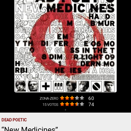
60
ZONA-ZERO
74
15
VOTOS
+
DEAD POETIC
New Medicines