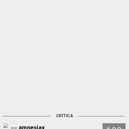
CRÍTICA
amnesiax
por