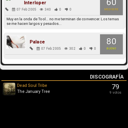
60
Interloper
07 Feb 2005
340
0
0
MEDIOCRE
Muy en la onda de Tool... no me terminan de convencer. Los temas
se me hacen largos y pesados...
80
Palace
07 Feb 2005
302
0
0
BUENO
DISCOGRAFÍA
Dead Soul Tribe
79
The January Tree
9 votos