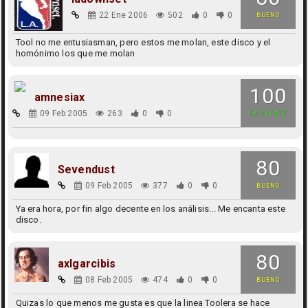
22 Ene 2006
502
0
0
BUENO
Tool no me entusiasman, pero estos me molan, este disco y el
homónimo los que me molan
100
amnesiax
09 Feb 2005
263
0
0
EXCELENTE
80
Sevendust
09 Feb 2005
377
0
0
BUENO
Ya era hora, por fin algo decente en los análisis... Me encanta este
disco.
80
axlgarcibis
08 Feb 2005
474
0
0
BUENO
Quizas lo que menos me gusta es que la linea Toolera se hace