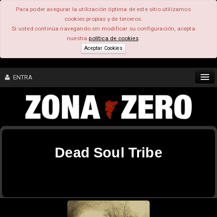
Para poder asegurar la utilización óptima de este sitio utilizamos
cookies propias y de terceros.
Si usted continúa navegando sin modificar su configuración, acepta
nuestra
política de cookies
.
Aceptar Cookies
ENTRA
CONTENIDO
COMUNIDAD
Dead Soul Tribe
FEEEDBACK
FOROS