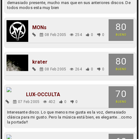
demasiado presente, mucho mas que en sus anteriores discos. De
todos modos esta muy bien
80
MONs
08 Feb 2005
254
0
0
BUENO
80
krater
08 Feb 2005
264
0
0
BUENO
70
LUX-OCCULTA
07 Feb 2005
402
0
0
BUENO
Interesante disco. Lo que menos me gusta es la voz, demasiado
clásica para mi gusto. Pero la música está bien, es elegante....como
la portada!!