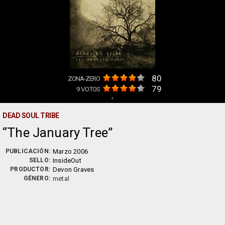
80
ZONA-ZERO
79
9
VOTOS
+
DEAD SOUL TRIBE
The January Tree
PUBLICACIÓN:
Marzo 2006
SELLO:
InsideOut
PRODUCTOR:
Devon Graves
GÉNERO:
metal