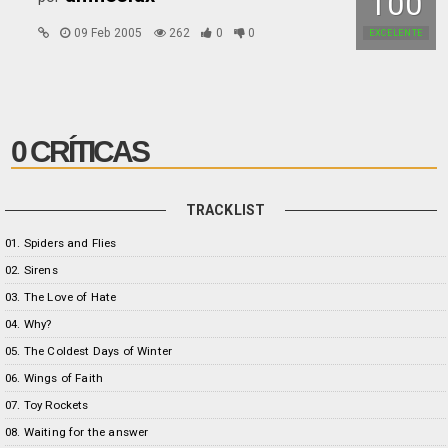
100
09 Feb 2005
262
0
0
EXCELENTE
0 CRÍTICAS
TRACKLIST
01. Spiders and Flies
02. Sirens
03. The Love of Hate
04. Why?
05. The Coldest Days of Winter
06. Wings of Faith
07. Toy Rockets
08. Waiting for the answer