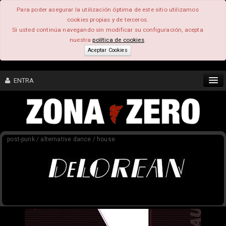
Para poder asegurar la utilización óptima de este sitio utilizamos
cookies propias y de terceros.
Si usted continúa navegando sin modificar su configuración, acepta
nuestra
política de cookies
.
Aceptar Cookies
ENTRA
CONTENIDO
post-punk / alternative dance / house
COMUNIDAD
FEEEDBACK
FOROS