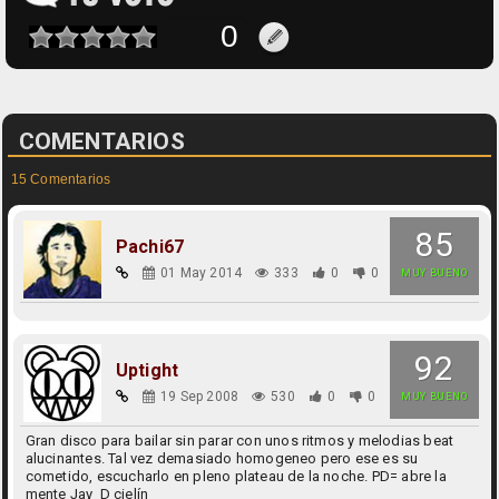
COMENTARIOS
15 Comentarios
85
Pachi67
01 May 2014
333
0
0
MUY BUENO
92
Uptight
19 Sep 2008
530
0
0
MUY BUENO
Gran disco para bailar sin parar con unos ritmos y melodias beat
alucinantes. Tal vez demasiado homogeneo pero ese es su
cometido, escucharlo en pleno plateau de la noche. PD= abre la
mente Jay_D cielín