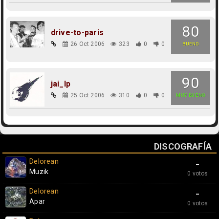
80
drive-to-paris
26 Oct 2006
323
0
0
BUENO
90
jai_lp
25 Oct 2006
310
0
0
MUY BUENO
DISCOGRAFÍA
Delorean
-
Muzik
0 votos
Delorean
-
Apar
0 votos