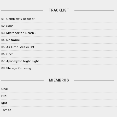
TRACKLIST
01. Complexity Recuder
02. Soon
03. Metropolitan Death 3
04. No Name
05. As Time Breaks Off
06. Open
07. Apocalypse Night Fight
08. Shibuya Crossing
MIEMBROS
Unai
Ekhi
Igor
Tomás