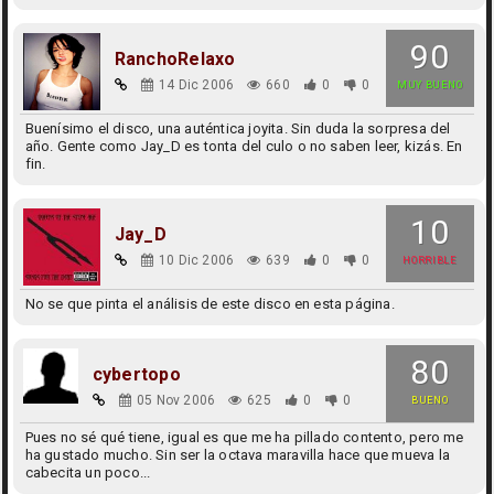
90
RanchoRelaxo
14 Dic 2006
660
0
0
MUY BUENO
Buenísimo el disco, una auténtica joyita. Sin duda la sorpresa del
año. Gente como Jay_D es tonta del culo o no saben leer, kizás. En
fin.
10
Jay_D
10 Dic 2006
639
0
0
HORRIBLE
No se que pinta el análisis de este disco en esta página.
80
cybertopo
05 Nov 2006
625
0
0
BUENO
Pues no sé qué tiene, igual es que me ha pillado contento, pero me
ha gustado mucho. Sin ser la octava maravilla hace que mueva la
cabecita un poco...