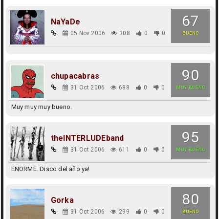
67
NaYaDe
05 Nov 2006
308
0
0
BUENO
90
chupacabras
31 Oct 2006
688
0
0
MUY BUENO
Muy muy muy bueno.
95
theINTERLUDEband
31 Oct 2006
611
0
0
MUY BUENO
ENORME. Disco del año ya!
80
Gorka
31 Oct 2006
299
0
0
BUENO