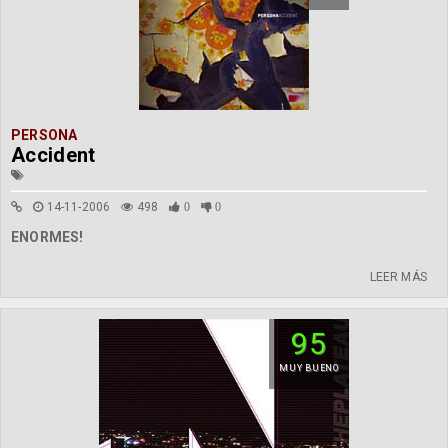
PERSONA
Accident
14-11-2006
498
0
0
ENORMES!
LEER MÁS
95
MUY BUENO