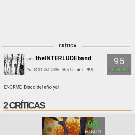
CRÍTICA
theINTERLUDEband
95
por
31 Oct 2006
610
0
0
MUY BUENO
ENORME. Disco del año ya!
2 CRÍTICAS
99
EXCELENTE