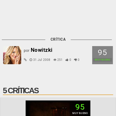
CRÍTICA
Nowitzki
95
por
31 Jul 2008
251
0
0
MUY BUENO
5 CRÍTICAS
95
MUY BUENO