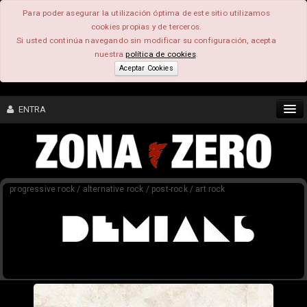
Para poder asegurar la utilización óptima de este sitio utilizamos
cookies propias y de terceros.
Si usted continúa navegando sin modificar su configuración, acepta
nuestra
política de cookies
.
Aceptar Cookies
ENTRA
CONTENIDO
progressive rock / alternative rock / post-rock / art rock
COMUNIDAD
FEEEDBACK
FOROS