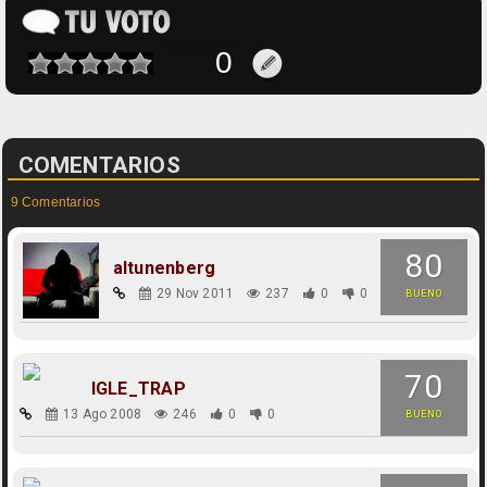
COMENTARIOS
9 Comentarios
80
altunenberg
29 Nov 2011
237
0
0
BUENO
70
IGLE_TRAP
13 Ago 2008
246
0
0
BUENO