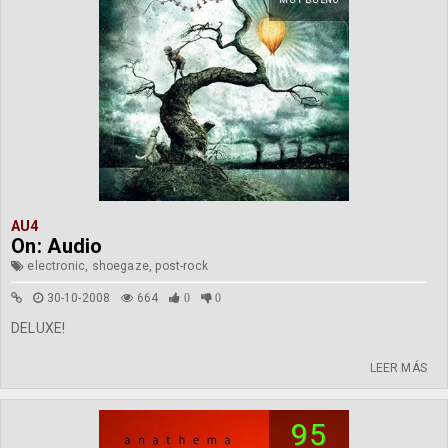
MUY BUENO
AU4
On: Audio
electronic, shoegaze, post-rock
30-10-2008
664
0
0
DELUXE!
LEER MÁS
95