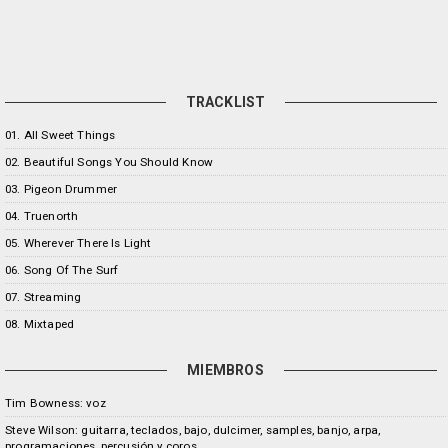
TRACKLIST
01. All Sweet Things
02. Beautiful Songs You Should Know
03. Pigeon Drummer
04. Truenorth
05. Wherever There Is Light
06. Song Of The Surf
07. Streaming
08. Mixtaped
MIEMBROS
Tim Bowness: voz
Steve Wilson: guitarra, teclados, bajo, dulcimer, samples, banjo, arpa,
programaciones, percusión y coros