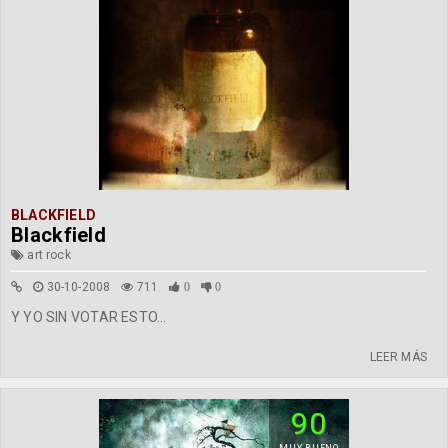
BLACKFIELD
Blackfield
art rock
30-10-2008
711
0
0
Y YO SIN VOTAR ESTO...
LEER MÁS
90