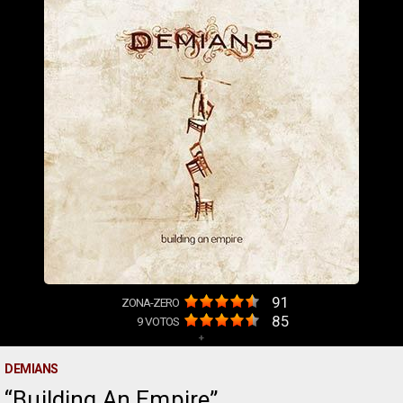
91
ZONA-ZERO
85
9
VOTOS
+
DEMIANS
Building An Empire