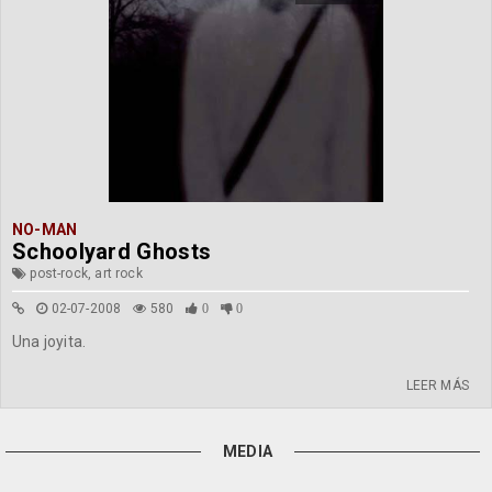
NO-MAN
Schoolyard Ghosts
post-rock, art rock
02-07-2008
580
0
0
Una joyita.
LEER MÁS
MEDIA