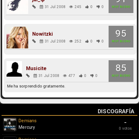
31 Jul 2008
245
0
0
MUY BUENO
95
Nowitzki
31 Jul 2008
252
0
0
MUY BUENO
85
Musicite
31 Jul 2008
477
0
0
MUY BUENO
Me ha sorprendido gratamente.
DISCOGRAFÍA
Demians
-
Mercury
0 votos