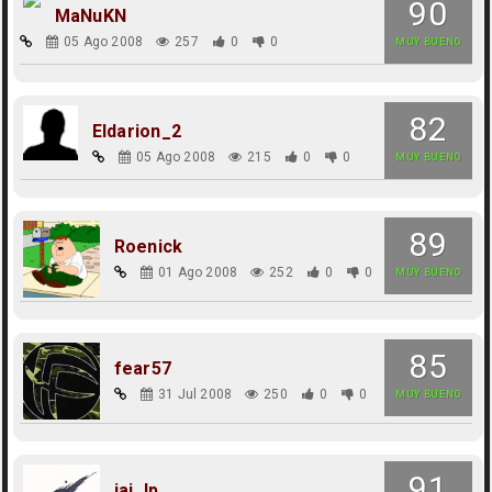
90
MaNuKN
05 Ago 2008
257
0
0
MUY BUENO
82
Eldarion_2
05 Ago 2008
215
0
0
MUY BUENO
89
Roenick
01 Ago 2008
252
0
0
MUY BUENO
85
fear57
31 Jul 2008
250
0
0
MUY BUENO
91
jai_lp