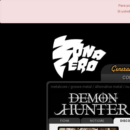
Para po
Si uste
CO
metalcore / groove metal / alternative metal / nu
FICHA
NOTICIAS
DISCO