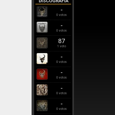
DISCOGRAFÍA
-
0 votos
-
0 votos
87
1 voto
-
0 votos
-
0 votos
-
0 votos
-
0 votos