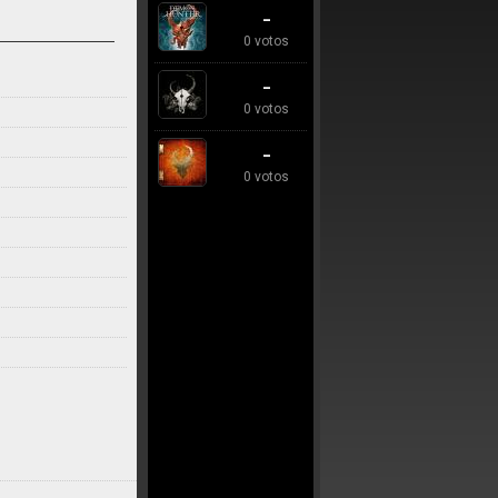
-
0 votos
-
0 votos
-
0 votos