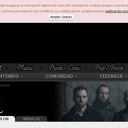
der asegurar la utilización óptima de este sitio utilizamos cookies propias y de terce
d continúa navegando sin modificar su configuración, acepta nuestra
política de coo
Aceptar Cookies
NTENIDO
COMUNIDAD
FEEDBACK
 metal
S (10)
MEDIA (10)