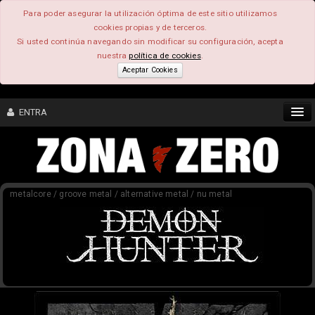
Para poder asegurar la utilización óptima de este sitio utilizamos
cookies propias y de terceros.
Si usted continúa navegando sin modificar su configuración, acepta
nuestra
política de cookies
.
Aceptar Cookies
ENTRA
CONTENIDO
metalcore / groove metal / alternative metal / nu metal
COMUNIDAD
FEEEDBACK
FOROS