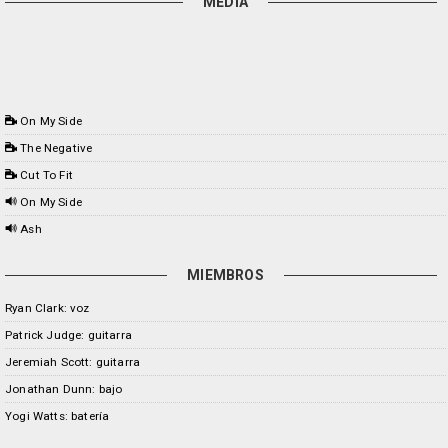
MEDIA
On My Side
The Negative
Cut To Fit
On My Side
Ash
MIEMBROS
Ryan Clark: voz
Patrick Judge: guitarra
Jeremiah Scott: guitarra
Jonathan Dunn: bajo
Yogi Watts: batería