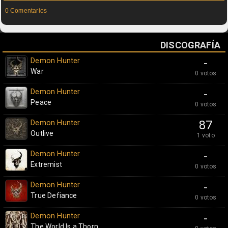
0 Comentarios
DISCOGRAFÍA
Demon Hunter
-
War
0 votos
Demon Hunter
-
Peace
0 votos
Demon Hunter
87
Outlive
1 voto
Demon Hunter
-
Extremist
0 votos
Demon Hunter
-
True Defiance
0 votos
Demon Hunter
-
The World Is a Thorn