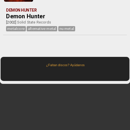
DEMON HUNTER
Demon Hunter
[2002]
Solid State Records
metalcore
alternative metal
nu metal
¿Faltan discos? Ayúdanos