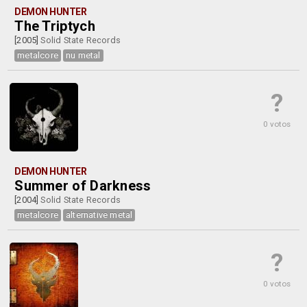
DEMON HUNTER
The Triptych
[2005]
Solid State Records
metalcore
nu metal
?
0 votos
DEMON HUNTER
Summer of Darkness
[2004]
Solid State Records
metalcore
alternative metal
?
0 votos