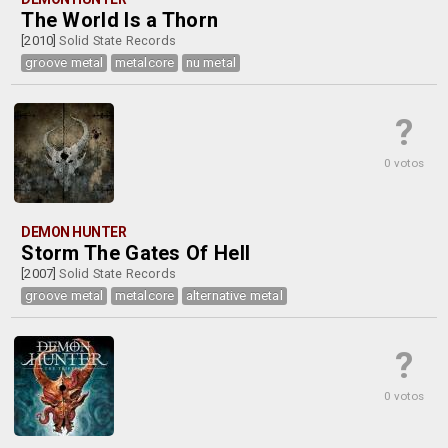
The World Is a Thorn
[2010]
Solid State Records
groove metal
metalcore
nu metal
?
0 votos
DEMON HUNTER
Storm The Gates Of Hell
[2007]
Solid State Records
groove metal
metalcore
alternative metal
?
0 votos