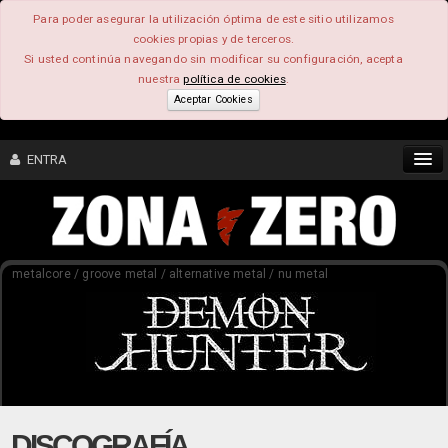
Para poder asegurar la utilización óptima de este sitio utilizamos
cookies propias y de terceros.
Si usted continúa navegando sin modificar su configuración, acepta
nuestra
política de cookies
.
Aceptar Cookies
ENTRA
CONTENIDO
metalcore / groove metal / alternative metal / nu metal
COMUNIDAD
FEEEDBACK
FOROS
DISCOGRAFÍA