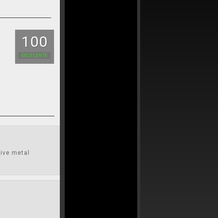
100
EXCELENTE
sive metal