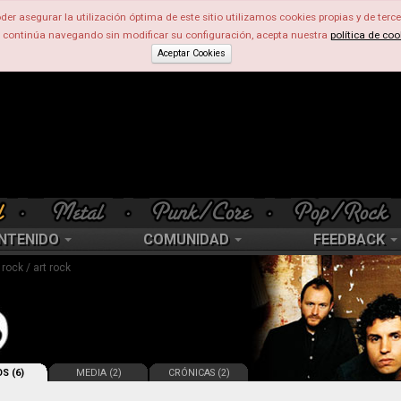
der asegurar la utilización óptima de este sitio utilizamos cookies propias y de terce
d continúa navegando sin modificar su configuración, acepta nuestra
política de coo
Aceptar Cookies
NTENIDO
COMUNIDAD
FEEDBACK
rock / art rock
S (6)
MEDIA (2)
CRÓNICAS (2)