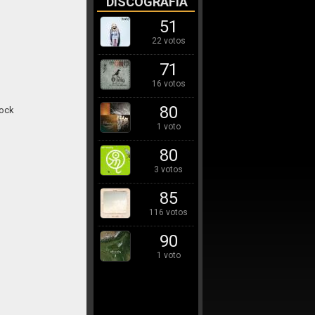
DISCOGRAFÍA
51
22 votos
71
16 votos
80
rock
1 voto
80
3 votos
85
116 votos
90
1 voto