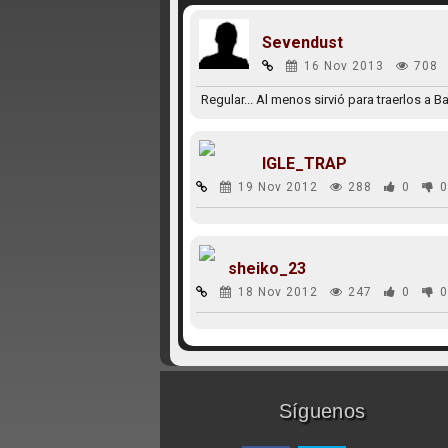
Sevendust
16 Nov 2013
708
Regular... Al menos sirvió para traerlos a 
IGLE_TRAP
19 Nov 2012
288
0
0
sheiko_23
18 Nov 2012
247
0
0
Síguenos