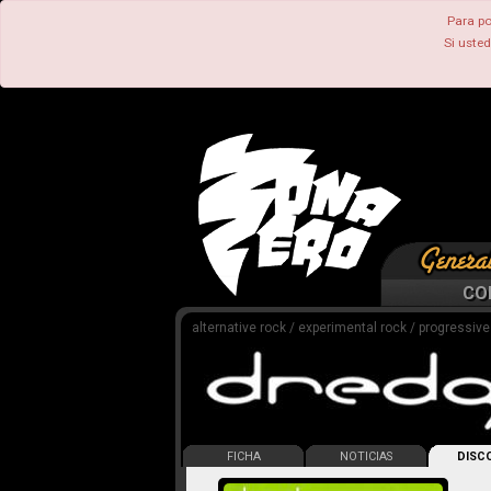
Para po
Si uste
CO
alternative rock / experimental rock / progressive 
FICHA
NOTICIAS
DISCO