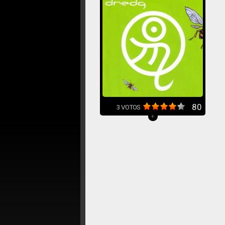
80
3
VOTOS
+