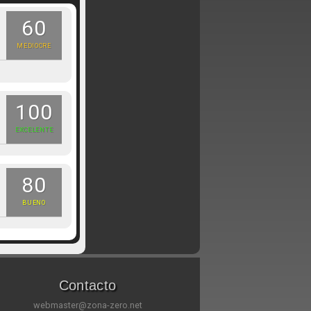
60
MEDIOCRE
100
EXCELENTE
80
BUENO
Contacto
webmaster@zona-zero.net