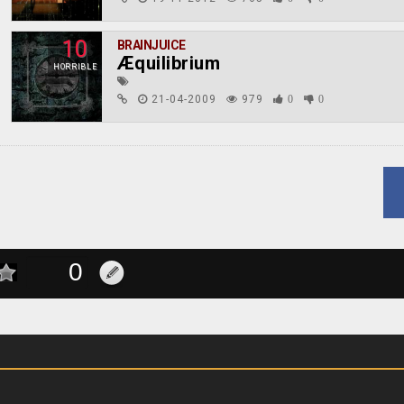
10
BRAINJUICE
Æquilibrium
HORRIBLE
21-04-2009
979
0
0