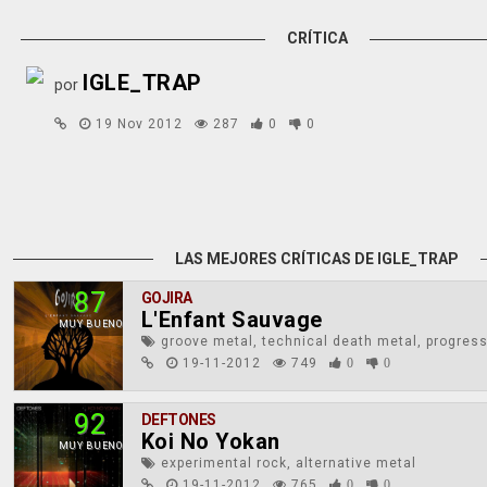
CRÍTICA
IGLE_TRAP
por
19 Nov 2012
287
0
0
LAS MEJORES CRÍTICAS DE IGLE_TRAP
87
GOJIRA
L'Enfant Sauvage
MUY BUENO
groove metal, technical death metal, progres
19-11-2012
749
0
0
92
DEFTONES
Koi No Yokan
MUY BUENO
experimental rock, alternative metal
19-11-2012
765
0
0