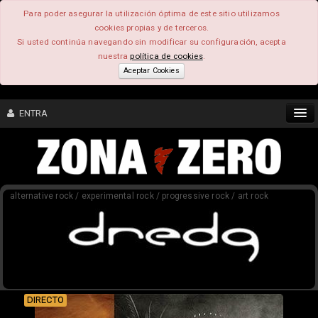
Para poder asegurar la utilización óptima de este sitio utilizamos
cookies propias y de terceros.
Si usted continúa navegando sin modificar su configuración, acepta
nuestra
política de cookies
.
Aceptar Cookies
ENTRA
CONTENIDO
alternative rock / experimental rock / progressive rock / art rock
COMUNIDAD
FEEEDBACK
FOROS
DIRECTO