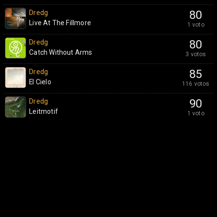
Dredg
80
Live At The Fillmore
1 voto
Dredg
80
Catch Without Arms
3 votos
Dredg
85
El Cielo
116 votos
Dredg
90
Leitmotif
1 voto