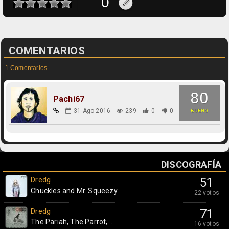
COMENTARIOS
1 Comentarios
80
Pachi67
31 Ago 2016
239
0
0
BUENO
DISCOGRAFÍA
Dredg
51
Chuckles and Mr. Squeezy
22 votos
Dredg
71
The Pariah, The Parrot, ...
16 votos