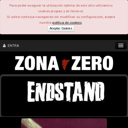
Para poder asegurar la utilización óptima de este sitio utilizamos
cookies propias y de terceros.
Si usted continúa navegando sin modificar su configuración, acepta
nuestra
política de cookies
.
Aceptar Cookies
ENTRA
CONTENIDO
COMUNIDAD
FEEEDBACK
FOROS