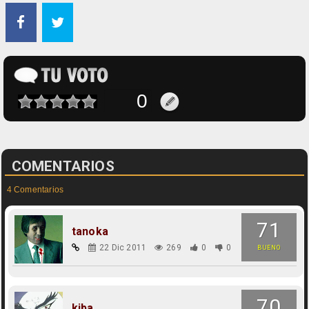
COMENTARIOS
4 Comentarios
71
tanoka
22 Dic 2011
269
0
0
BUENO
70
kiba