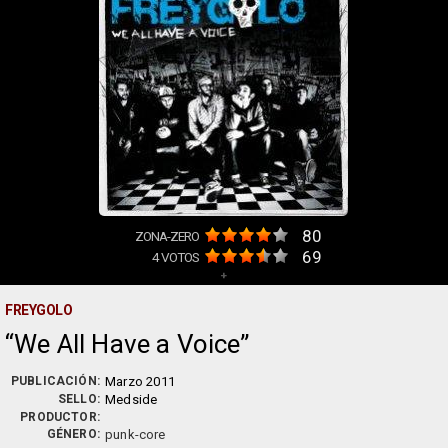
80
ZONA-ZERO
69
4
VOTOS
+
FREYGOLO
We All Have a Voice
PUBLICACIÓN:
Marzo 2011
SELLO:
Medside
PRODUCTOR:
GÉNERO:
punk-core