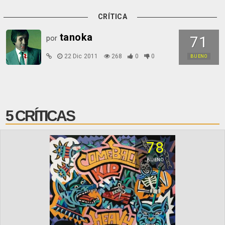
CRÍTICA
tanoka
71
por
22 Dic 2011
268
0
0
BUENO
5 CRÍTICAS
78
BUENO