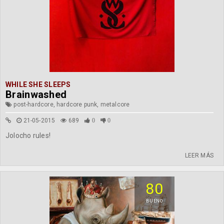
WHILE SHE SLEEPS
Brainwashed
post-hardcore, hardcore punk, metalcore
21-05-2015
689
0
0
Jolocho rules!
LEER MÁS
80
BUENO