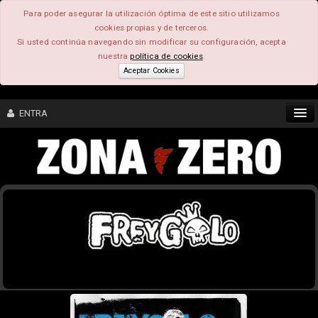
Para poder asegurar la utilización óptima de este sitio utilizamos
cookies propias y de terceros.
Si usted continúa navegando sin modificar su configuración, acepta
nuestra
política de cookies
.
Aceptar Cookies
ENTRA
CONTENIDO
COMUNIDAD
FEEEDBACK
FOROS