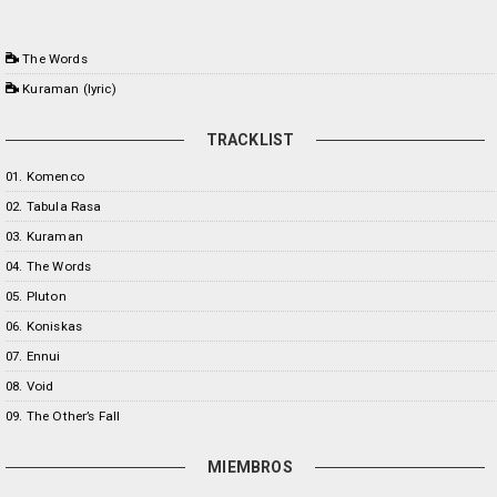
The Words
Kuraman (lyric)
TRACKLIST
01. Komenco
02. Tabula Rasa
03. Kuraman
04. The Words
05. Pluton
06. Koniskas
07. Ennui
08. Void
09. The Other’s Fall
MIEMBROS