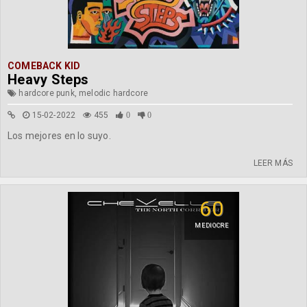
COMEBACK KID
Heavy Steps
hardcore punk, melodic hardcore
15-02-2022
455
0
0
Los mejores en lo suyo.
LEER MÁS
60
MEDIOCRE