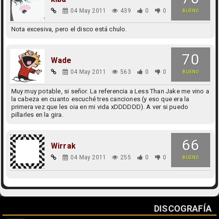
04 May 2011
439
0
0
BUENO
Nota excesiva, pero el disco está chulo.
70
Wade
04 May 2011
563
0
0
BUENO
Muy muy potable, si señor. La referencia a Less Than Jake me vino a
la cabeza en cuanto escuché tres canciones (y eso que era la
primera vez que les oia en mi vida xDDDDDD). A ver si puedo
pillarles en la gira.
66
Wirrak
04 May 2011
255
0
0
BUENO
DISCOGRAFÍA