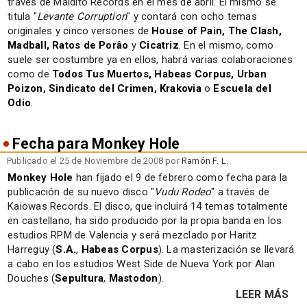
través de Maldito Records en el mes de abril. El mismo se
titula "
Levante Corruption
" y contará con ocho temas
originales y cinco versones de
House of Pain, The Clash,
Madball, Ratos de Porâo
y
Cicatriz
. En el mismo, como
suele ser costumbre ya en ellos, habrá varias colaboraciones
como de
Todos Tus Muertos, Habeas Corpus, Urban
Poizon, Sindicato del Crimen, Krakovia
o
Escuela del
Odio
.
Fecha para Monkey Hole
Publicado el 25 de Noviembre de 2008 por
Ramón F. L.
Monkey Hole
han fijado el 9 de febrero como fecha para la
publicación de su nuevo disco "
Vudu Rodeo
" a través de
Kaiowas Records. El disco, que incluirá 14 temas totalmente
en castellano, ha sido producido por la propia banda en los
estudios RPM de Valencia y será mezclado por Haritz
Harreguy (
S.A.
,
Habeas Corpus
). La masterización se llevará
a cabo en los estudios West Side de Nueva York por Alan
Douches (
Sepultura
,
Mastodon
).
LEER MÁS