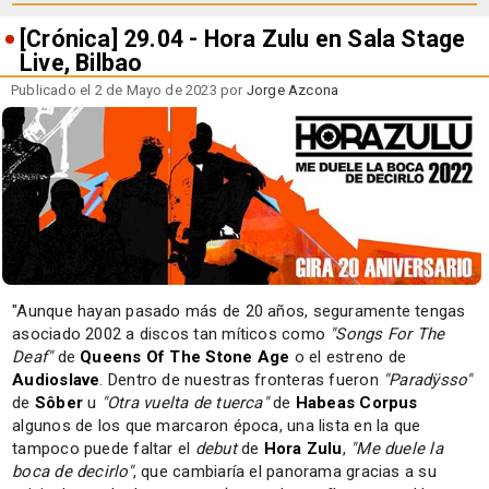
[Crónica] 29.04 - Hora Zulu en Sala Stage
Live, Bilbao
Publicado el 2 de Mayo de 2023 por
Jorge Azcona
"Aunque hayan pasado más de 20 años, seguramente tengas
asociado 2002 a discos tan míticos como
"Songs For The
Deaf"
de
Queens Of The Stone Age
o el estreno de
Audioslave
. Dentro de nuestras fronteras fueron
"Paradÿsso"
de
Sôber
u
"Otra vuelta de tuerca"
de
Habeas Corpus
algunos de los que marcaron época, una lista en la que
tampoco puede faltar el
debut
de
Hora Zulu
,
"Me duele la
boca de decirlo"
, que cambiaría el panorama gracias a su