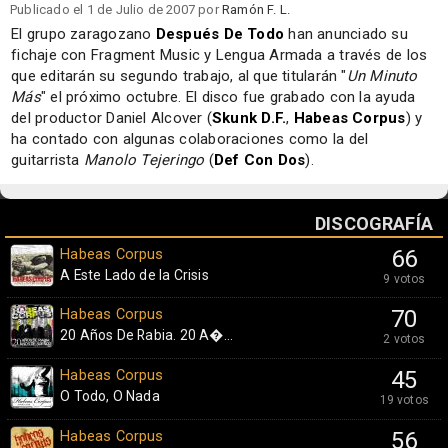
Publicado el 1 de Julio de 2007 por
Ramón F. L.
El grupo zaragozano
Después De Todo
han anunciado su
fichaje con Fragment Music y Lengua Armada a través de los
que editarán su segundo trabajo, al que titularán "
Un Minuto
Más
" el próximo octubre. El disco fue grabado con la ayuda
del productor Daniel Alcover (
Skunk D.F.
,
Habeas Corpus
) y
ha contado con algunas colaboraciones como la del
guitarrista
Manolo Tejeringo
(
Def Con Dos
).
DISCOGRAFÍA
Habeas Corpus
66
A Este Lado de la Crisis
9 votos
Habeas Corpus
70
20 Años De Rabia. 20 A�...
2 votos
Habeas Corpus
45
O Todo, O Nada
19 votos
Habeas Corpus
56