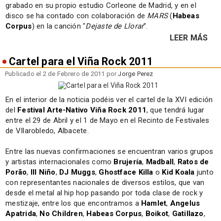
grabado en su propio estudio Corleone de Madrid, y en el
disco se ha contado con colaboración de
MARS
(
Habeas
Corpus
) en la canción "
Dejaste de Llorar
".
LEER MÁS
Cartel para el Viña Rock 2011
Publicado el 2 de Febrero de 2011 por
Jorge Perez
En el interior de la noticia podéis ver el cartel de la XVI edición
del
Festival Arte-Nativo Viña Rock 2011
, que tendrá lugar
entre el 29 de Abril y el 1 de Mayo en el Recinto de Festivales
de VIlarobledo, Albacete.
Entre las nuevas confirmaciones se encuentran varios grupos
y artistas internacionales como
Brujería
,
Madball
,
Ratos de
Porão
,
Ill Niño
,
DJ Muggs
,
Ghostface Killa
o
Kid Koala
junto
con representantes nacionales de diversos estilos, que van
desde el metal al hip hop pasando por toda clase de rock y
mestizaje, entre los que encontramos a
Hamlet
,
Angelus
Apatrida
,
No Children
,
Habeas Corpus
,
Boikot
,
Gatillazo
,