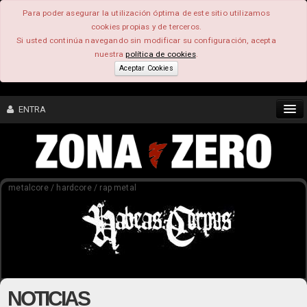
Para poder asegurar la utilización óptima de este sitio utilizamos
cookies propias y de terceros.
Si usted continúa navegando sin modificar su configuración, acepta
nuestra
política de cookies
.
Aceptar Cookies
ENTRA
CONTENIDO
metalcore / hardcore / rap metal
COMUNIDAD
FEEEDBACK
FOROS
NOTICIAS