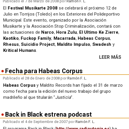
Publicado el 7 de Marzo de 2008 por
Ramón F. L.
El
Festival Musikarte 2008
se celebrará el próximo 12 de
Julio en Torrijos (Toledo) en los Exteriores del Polideportivo
Municipal. Este evento, organizado por la Asociación
Musikarte y la Asociación Stop Criminalización, contará con
las actuaciones de
Narco
,
Hora Zulu
,
El Ultimo Ke Zierre
,
Kaotiko
,
Fuckop Family
,
Macarrada
,
Habeas Corpus
,
Rhesus
,
Suicidio Project
,
Maldito Impulso
,
Swadesh
y
Kritical Humans
.
LEER MÁS
Fecha para Habeas Corpus
Publicado el 28 de Enero de 2008 por
Ramón F. L.
Habeas Corpus
y Maldito Records han fijado el 31 de marzo
como fecha para la edición del nuevo trabajo del grupo
madrileño al que titularán "
Justicia
".
Back in Black estrena podcast
Publicado el 4 de Septiembre de 2007 por
Ramón F. L.
El programa Back in Black (
http://www.radioutopia.es
) ha