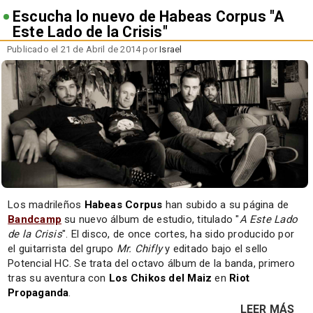
Escucha lo nuevo de Habeas Corpus "A
Este Lado de la Crisis"
Publicado el 21 de Abril de 2014 por
Israel
Los madrileños
Habeas Corpus
han subido a su página de
Bandcamp
su nuevo álbum de estudio, titulado "
A Este Lado
de la Crisis
". El disco, de once cortes, ha sido producido por
el guitarrista del grupo
Mr. Chifly
y editado bajo el sello
Potencial HC. Se trata del octavo álbum de la banda, primero
tras su aventura con
Los Chikos del Maiz
en
Riot
Propaganda
.
LEER MÁS