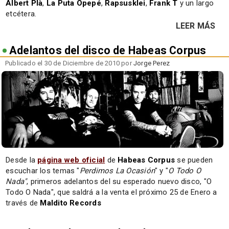
Albert Plà
,
La Puta Opepé
,
Rapsusklei
,
Frank T
y un largo
etcétera.
LEER MÁS
Adelantos del disco de Habeas Corpus
Publicado el 30 de Diciembre de 2010 por
Jorge Perez
Desde la
página web oficial
de
Habeas Corpus
se pueden
escuchar los temas "
Perdimos La Ocasión
" y "
O Todo O
Nada"
, primeros adelantos del su esperado nuevo disco, "O
Todo O Nada", que saldrá a la venta el próximo 25 de Enero a
través de
Maldito Records