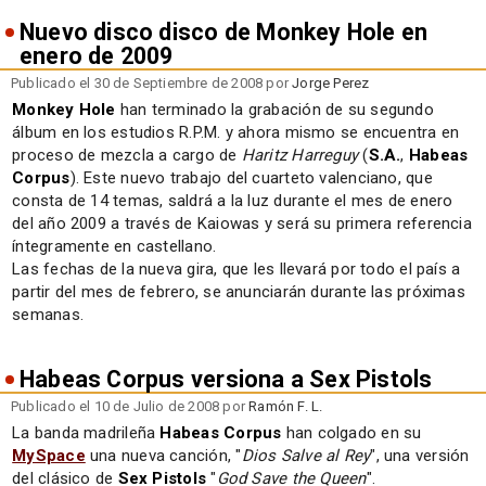
Nuevo disco disco de Monkey Hole en
enero de 2009
Publicado el 30 de Septiembre de 2008 por
Jorge Perez
Monkey Hole
han terminado la grabación de su segundo
álbum en los estudios R.P.M. y ahora mismo se encuentra en
proceso de mezcla a cargo de
Haritz Harreguy
(
S.A.
,
Habeas
Corpus
). Este nuevo trabajo del cuarteto valenciano, que
consta de 14 temas, saldrá a la luz durante el mes de enero
del año 2009 a través de Kaiowas y será su primera referencia
íntegramente en castellano.
Las fechas de la nueva gira, que les llevará por todo el país a
partir del mes de febrero, se anunciarán durante las próximas
semanas.
Habeas Corpus versiona a Sex Pistols
Publicado el 10 de Julio de 2008 por
Ramón F. L.
La banda madrileña
Habeas Corpus
han colgado en su
MySpace
una nueva canción, "
Dios Salve al Rey
", una versión
del clásico de
Sex Pistols
"
God Save the Queen
".