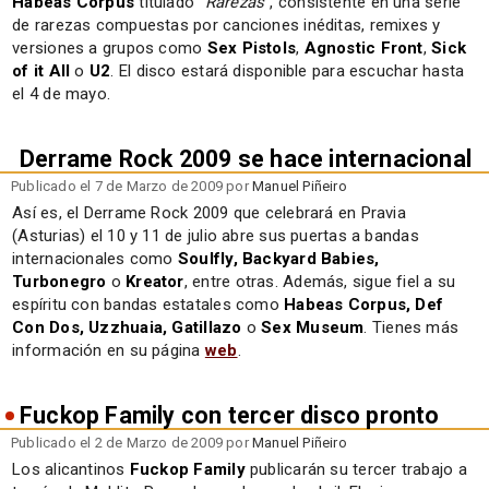
Habeas Corpus
titulado "
Rarezas
", consistente en una serie
de rarezas compuestas por canciones inéditas, remixes y
versiones a grupos como
Sex Pistols
,
Agnostic Front
,
Sick
of it All
o
U2
. El disco estará disponible para escuchar hasta
el 4 de mayo.
Derrame Rock 2009 se hace internacional
Publicado el 7 de Marzo de 2009 por
Manuel Piñeiro
Así es, el Derrame Rock 2009 que celebrará en Pravia
(Asturias) el 10 y 11 de julio abre sus puertas a bandas
internacionales como
Soulfly, Backyard Babies,
Turbonegro
o
Kreator
, entre otras. Además, sigue fiel a su
espíritu con bandas estatales como
Habeas Corpus, Def
Con Dos, Uzzhuaia, Gatillazo
o
Sex Museum
. Tienes más
información en su página
web
.
Fuckop Family con tercer disco pronto
Publicado el 2 de Marzo de 2009 por
Manuel Piñeiro
Los alicantinos
Fuckop Family
publicarán su tercer trabajo a