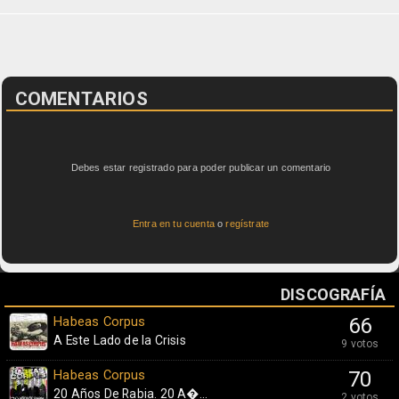
COMENTARIOS
Debes estar registrado para poder publicar un comentario
Entra en tu cuenta
o
regístrate
DISCOGRAFÍA
Habeas Corpus
66
A Este Lado de la Crisis
9 votos
Habeas Corpus
70
20 Años De Rabia. 20 A�...
2 votos