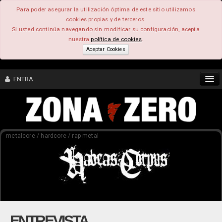
Para poder asegurar la utilización óptima de este sitio utilizamos
cookies propias y de terceros.
Si usted continúa navegando sin modificar su configuración, acepta
nuestra
política de cookies
.
Aceptar Cookies
ENTRA
CONTENIDO
metalcore / hardcore / rap metal
COMUNIDAD
FEEEDBACK
FOROS
ENTREVISTA