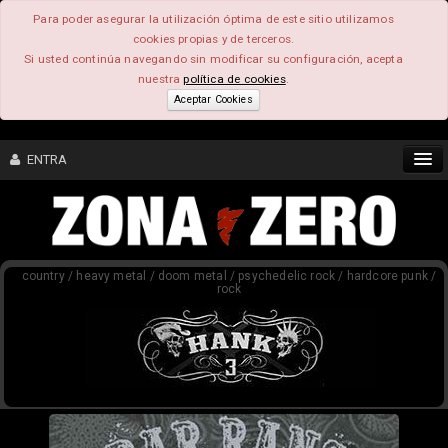
Para poder asegurar la utilización óptima de este sitio utilizamos
cookies propias y de terceros.
Si usted continúa navegando sin modificar su configuración, acepta
nuestra
política de cookies
.
Aceptar Cookies
ENTRA
CONTENIDO
country / heavy metal / doom metal / psychedelic rock / hardcore punk /
COMUNIDAD
rock
FEEEDBACK
FOROS