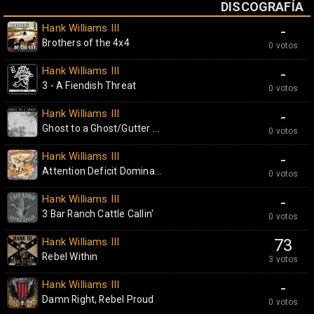
DISCOGRAFÍA
Hank Williams III
-
Brothers of the 4x4
0 votos
Hank Williams III
-
3 - A Fiendish Threat
0 votos
Hank Williams III
-
Ghost to a Ghost/Gutter ...
0 votos
Hank Williams III
-
Attention Deficit Domina...
0 votos
Hank Williams III
-
3 Bar Ranch Cattle Callin'
0 votos
Hank Williams III
73
Rebel Within
3 votos
Hank Williams III
-
Damn Right, Rebel Proud
0 votos