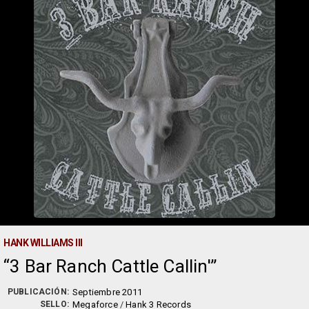
HANK WILLIAMS III
3 Bar Ranch Cattle Callin'
PUBLICACIÓN:
Septiembre 2011
SELLO:
Megaforce
/
Hank 3 Records