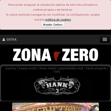
Para poder asegurar la utilización óptima de este sitio utilizamos
cookies propias y de terceros.
Si usted continúa navegando sin modificar su configuración, acepta
nuestra
política de cookies
.
Aceptar Cookies
ENTRA
CONTENIDO
country / heavy metal / doom metal / psychedelic rock / hardcore punk /
COMUNIDAD
rock
FEEEDBACK
FOROS