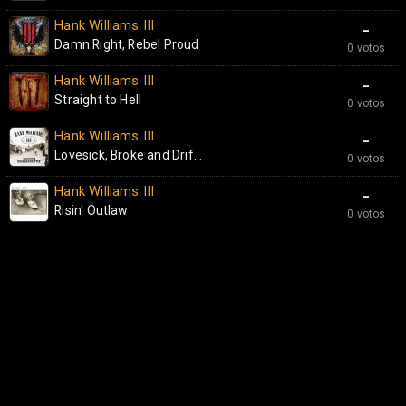
Hank Williams III
-
Damn Right, Rebel Proud
0 votos
Hank Williams III
-
Straight to Hell
0 votos
Hank Williams III
-
Lovesick, Broke and Drif...
0 votos
Hank Williams III
-
Risin' Outlaw
0 votos