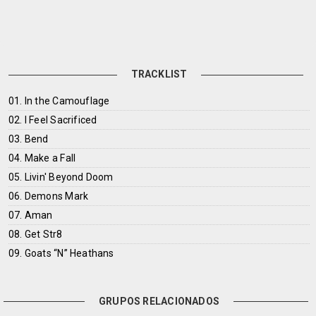
TRACKLIST
01. In the Camouflage
02. I Feel Sacrificed
03. Bend
04. Make a Fall
05. Livin' Beyond Doom
06. Demons Mark
07. Aman
08. Get Str8
09. Goats “N” Heathans
GRUPOS RELACIONADOS