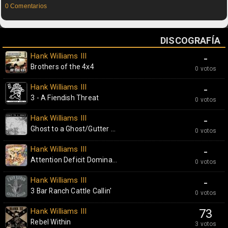
0 Comentarios
DISCOGRAFÍA
Hank Williams III
-
Brothers of the 4x4
0 votos
Hank Williams III
-
3 - A Fiendish Threat
0 votos
Hank Williams III
-
Ghost to a Ghost/Gutter ...
0 votos
Hank Williams III
-
Attention Deficit Domina...
0 votos
Hank Williams III
-
3 Bar Ranch Cattle Callin'
0 votos
Hank Williams III
73
Rebel Within
3 votos