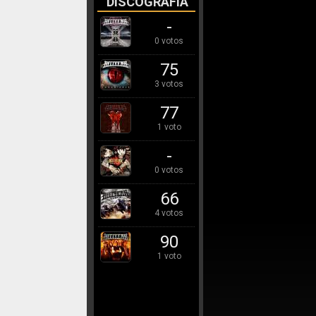
DISCOGRAFÍA
-
0 votos
75
3 votos
77
1 voto
-
0 votos
66
4 votos
90
1 voto