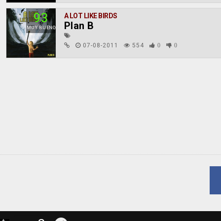
93
A LOT LIKE BIRDS
Plan B
MUY BUENO
07-08-2011
554
0
0