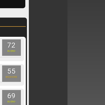
72
BUENO
55
MEDIOCRE
69
BUENO