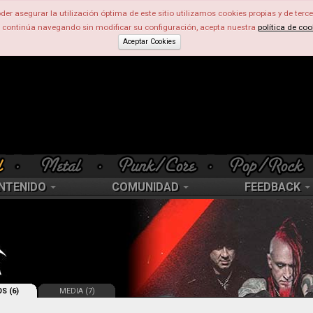
der asegurar la utilización óptima de este sitio utilizamos cookies propias y de terce
d continúa navegando sin modificar su configuración, acepta nuestra
política de coo
Aceptar Cookies
NTENIDO
COMUNIDAD
FEEDBACK
S (6)
MEDIA (7)