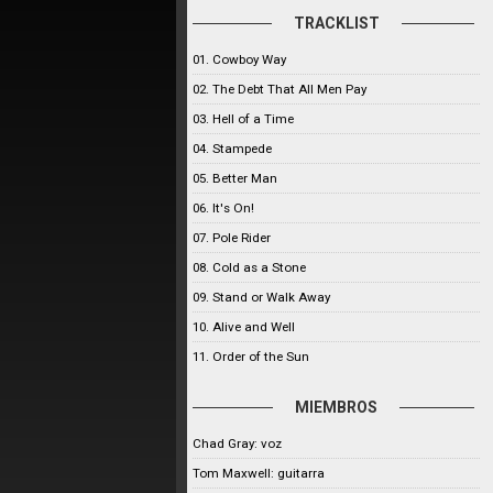
TRACKLIST
01. Cowboy Way
02. The Debt That All Men Pay
03. Hell of a Time
04. Stampede
05. Better Man
06. It's On!
07. Pole Rider
08. Cold as a Stone
09. Stand or Walk Away
10. Alive and Well
11. Order of the Sun
MIEMBROS
Chad Gray: voz
Tom Maxwell: guitarra