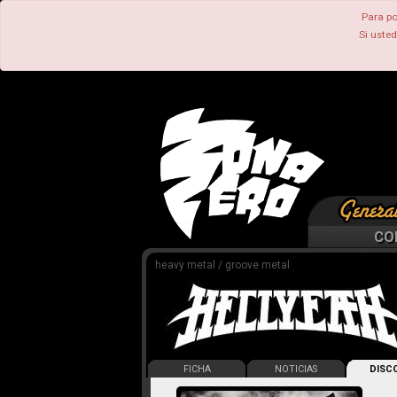
Para po
Si uste
CO
heavy metal / groove metal
FICHA
NOTICIAS
DISCO