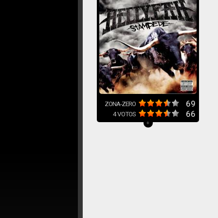
69
ZONA-ZERO
66
4
VOTOS
+