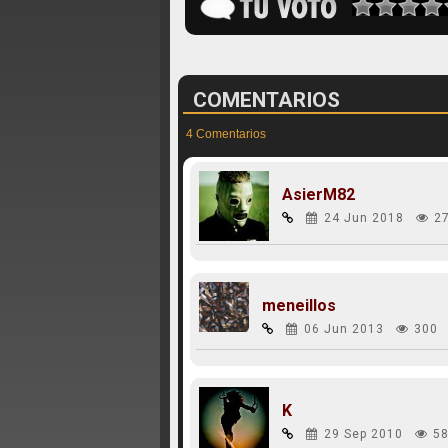
COMENTARIOS
4 Comentarios
AsierM82
24 Jun 2018
2
meneillos
06 Jun 2013
300
K
29 Sep 2010
58