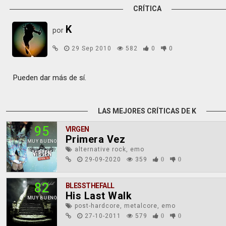
CRÍTICA
K
por
29 Sep 2010
582
0
0
Pueden dar más de sí.
LAS MEJORES CRÍTICAS DE K
95
VIRGEN
Primera Vez
MUY BUENO
alternative rock, emo
29-09-2020
359
0
0
82
BLESSTHEFALL
His Last Walk
MUY BUENO
post-hardcore, metalcore, emo
27-10-2011
579
0
0