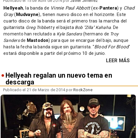
Publicado el 15 de Abril de 2014 por
Javier Jiménez
Hellyeah
, la banda de
Vinnie Paul Abbott
(ex-
Pantera
) y
Chad
Gray
(
Mudvayne
), tienen nuevo disco en el horizonte. Este
cuarto disco de la banda será el primero tras la marcha del
guitarrista
Greg Tribbett
y el bajista
Bob "Zilla" Kahaha
. De
momento han reclutado a
Kyle Sanders
(hermano de
Troy
Sanders
de
Mastodon
) para que se encargue del bajo, aunque
"
Blood For Blood
"
hasta la fecha la banda sigue sin guitarrista.
estará disponible a partir del próximo 10 de junio.
LEER MÁS
Hellyeah regalan un nuevo tema en
descarga
Publicado el 21 de Marzo de 2014 por
RockZone