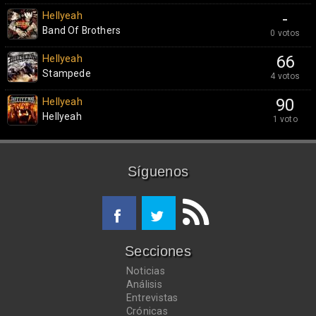
Hellyeah
-
Band Of Brothers
0 votos
Hellyeah
66
Stampede
4 votos
Hellyeah
90
Hellyeah
1 voto
Síguenos
Secciones
Noticias
Análisis
Entrevistas
Crónicas