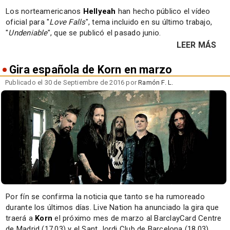
Los norteamericanos
Hellyeah
han hecho público el vídeo
oficial para "
Love Falls
", tema incluido en su último trabajo,
"
Undeniable
", que se publicó el pasado junio.
LEER MÁS
Gira española de Korn en marzo
Publicado el 30 de Septiembre de 2016 por
Ramón F. L.
Por fín se confirma la noticia que tanto se ha rumoreado
durante los últimos días. Live Nation ha anunciado la gira que
traerá a
Korn
el próximo mes de marzo al BarclayCard Centre
de Madrid (17.03) y el Sant Jordi Club de Barcelona (18.03).