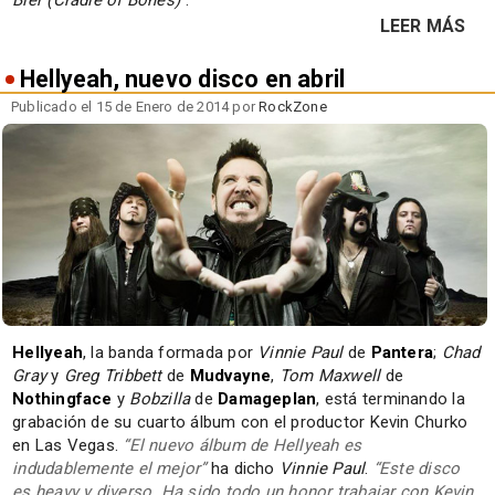
Bier (Cradle of Bones)
".
LEER MÁS
Hellyeah, nuevo disco en abril
Publicado el 15 de Enero de 2014 por
RockZone
Hellyeah
, la banda formada por
Vinnie Paul
de
Pantera
;
Chad
Gray
y
Greg Tribbett
de
Mudvayne
,
Tom Maxwell
de
Nothingface
y
Bobzilla
de
Damageplan
, está terminando la
grabación de su cuarto álbum con el productor Kevin Churko
en Las Vegas.
“El nuevo álbum de Hellyeah es
indudablemente el mejor”
ha dicho
Vinnie Paul
.
“Este disco
es heavy y diverso. Ha sido todo un honor trabajar con Kevin