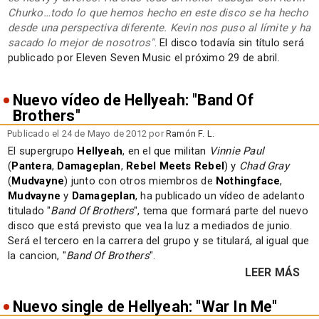
Churko…todo lo que hemos hecho en este disco se ha hecho
desde una perspectiva diferente. Kevin nos puso al límite y ha
sacado lo mejor de nosotros"
. El disco todavía sin título será
publicado por Eleven Seven Music el próximo 29 de abril.
Nuevo vídeo de Hellyeah: "Band Of
Brothers"
Publicado el 24 de Mayo de 2012 por
Ramón F. L.
El supergrupo
Hellyeah
, en el que militan
Vinnie Paul
(
Pantera
,
Damageplan
,
Rebel Meets Rebel
) y
Chad Gray
(
Mudvayne
) junto con otros miembros de
Nothingface
,
Mudvayne
y
Damageplan
, ha publicado un vídeo de adelanto
titulado "
Band Of Brothers
", tema que formará parte del nuevo
disco que está previsto que vea la luz a mediados de junio.
Será el tercero en la carrera del grupo y se titulará, al igual que
la cancion, "
Band Of Brothers
".
LEER MÁS
Nuevo single de Hellyeah: "War In Me"