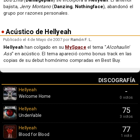
Bob Zilla
(
Damageplan
) se incorpora a
Hellyeah
. El anterior
bajista,
Jerry Montano
(
Danzing
,
Nothingface
), abandonó el
grupo por razones personales.
Acústico de Hellyeah
Publicado el 4 de Mayo de 2007 por
Ramón F. L.
Hellyeah
han colgado en su
MySpace
el tema "
Alcohaulin'
Ass
" en acústico. El tema apareció como bonus track en las
copias de su debut homónimo compradas en Best Buy.
DISCOGRAFÍA
Hellyeah
-
Welcome Home
0 votos
Hellyeah
75
Unden!able
3 votos
Hellyeah
77
Blood for Blood
1 voto