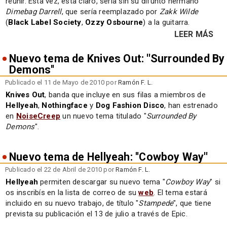
reunir. Esta vez, esta claro, sería sin su difunto hermano
Dimebag Darrell
, que sería reemplazado por
Zakk Wilde
(
Black Label Society
,
Ozzy Osbourne
) a la guitarra.
LEER MÁS
Nuevo tema de Knives Out: ''Surrounded By
Demons''
Publicado el 11 de Mayo de 2010 por
Ramón F. L.
Knives Out
, banda que incluye en sus filas a miembros de
Hellyeah
,
Nothingface
y
Dog Fashion Disco
, han estrenado
en
NoiseCreep
un nuevo tema titulado "
Surrounded By
Demons
".
Nuevo tema de Hellyeah: ''Cowboy Way''
Publicado el 22 de Abril de 2010 por
Ramón F. L.
Hellyeah
permiten descargar su nuevo tema "
Cowboy Way
" si
os inscribís en la lista de correo de su
web
. El tema estará
incluido en su nuevo trabajo, de título "
Stampede
", que tiene
prevista su publicación el 13 de julio a través de Epic.