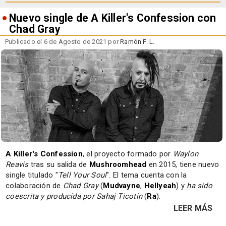
Nuevo single de A Killer's Confession con
Chad Gray
Publicado el 6 de Agosto de 2021 por
Ramón F. L.
A Killer's Confession
, el proyecto formado por
Waylon
Reavis
tras su salida de
Mushroomhead
en 2015, tiene nuevo
single titulado "
Tell Your Soul
". El tema cuenta con la
colaboración de
Chad Gray
(
Mudvayne
,
Hellyeah
) y
ha sido
coescrita y producida por Sahaj Ticotin
(
Ra
).
LEER MÁS