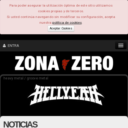
Para poder asegurar la utilización óptima de este sitio utilizamos
cookies propias y de terceros.
Si usted continúa navegando sin modificar su configuración, acepta
nuestra
política de cookies
.
Aceptar Cookies
ENTRA
CONTENIDO
heavy metal / groove metal
COMUNIDAD
FEEEDBACK
FOROS
NOTICIAS