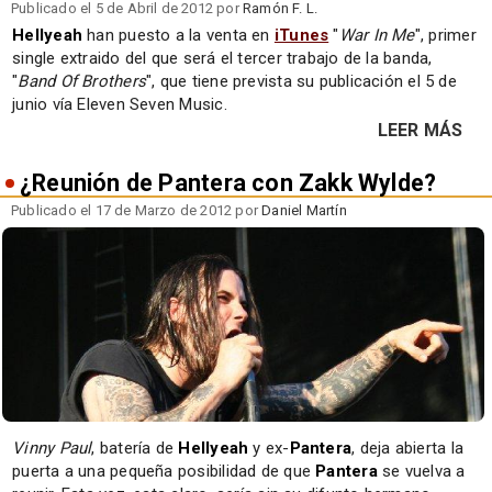
Publicado el 5 de Abril de 2012 por
Ramón F. L.
Hellyeah
han puesto a la venta en
iTunes
"
War In Me
", primer
single extraido del que será el tercer trabajo de la banda,
"
Band Of Brothers
", que tiene prevista su publicación el 5 de
junio vía Eleven Seven Music.
LEER MÁS
¿Reunión de Pantera con Zakk Wylde?
Publicado el 17 de Marzo de 2012 por
Daniel Martín
Vinny Paul
, batería de
Hellyeah
y ex-
Pantera
, deja abierta la
puerta a una pequeña posibilidad de que
Pantera
se vuelva a