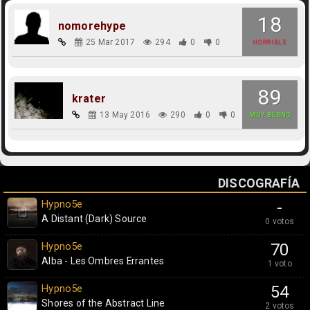
18
nomorehype
25 Mar 2017
294
0
0
HORRIBLE
89
krater
13 May 2016
290
0
0
MUY BUENO
DISCOGRAFÍA
Hypno5e
-
A Distant (Dark) Source
0 votos
Hypno5e
70
Alba - Les Ombres Errantes
1 voto
Hypno5e
54
Shores of the Abstract Line
2 votos