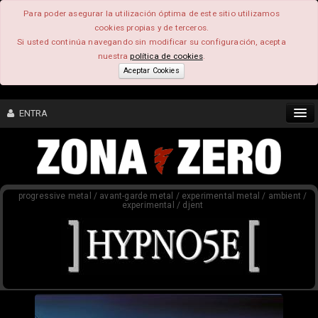
Para poder asegurar la utilización óptima de este sitio utilizamos
cookies propias y de terceros.
Si usted continúa navegando sin modificar su configuración, acepta
nuestra
política de cookies
.
Aceptar Cookies
ENTRA
CONTENIDO
progressive metal / avant-garde metal / experimental metal / ambient /
COMUNIDAD
experimental / djent
FEEEDBACK
FOROS