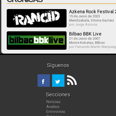
Azkena Rock Festival
15 de Junio de 2023
Mendizabala, Vitoria-Gasteiz
por Jorge Azcona
Bilbao BBK Live
21 de Junio de 2007
Monte Kobetas, Bilbao
por Fernando Martín Marquieg
Síguenos
Secciones
Noticias
Análisis
Entrevistas