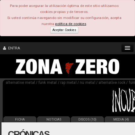
Para poder asegurar la utilización óptima de este sitio utilizamos
cookies propias y de terceros.
Si usted continúa navegando sin modificar su configuración, acepta
nuestra
política de cookies
.
Aceptar Cookies
ENTRA
CONTENIDO
alternative metal / funk metal / rap metal / nu metal / alternative rock / fun
COMUNIDAD
FEEEDBACK
FOROS
FICHA
NOTICIAS
DISCOS (10)
MEDIA (4)
CRÓNICAS