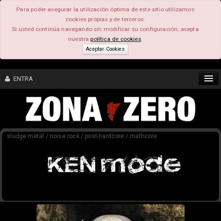
Para poder asegurar la utilización óptima de este sitio utilizamos
cookies propias y de terceros.
Si usted continúa navegando sin modificar su configuración, acepta
nuestra
política de cookies
.
Aceptar Cookies
ENTRA
CONTENIDO
sludge metal / noise rock / post-hardcore / mathcore
COMUNIDAD
FEEEDBACK
FOROS