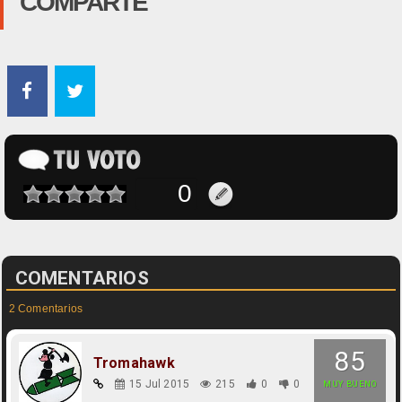
COMPARTE
COMENTARIOS
2 Comentarios
85
Tromahawk
15 Jul 2015
215
0
0
MUY BUENO