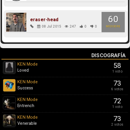
60
eraser-head
08 Jul 2015
247
0
0
MEDIOCRE
DISCOGRAFÍA
KEN Mode
58
Loved
1 voto
KEN Mode
73
Success
6 votos
KEN Mode
72
Entrench
1 voto
KEN Mode
73
Venerable
2 votos