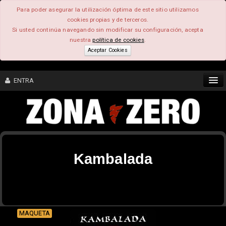
Para poder asegurar la utilización óptima de este sitio utilizamos
cookies propias y de terceros.
Si usted continúa navegando sin modificar su configuración, acepta
nuestra
política de cookies
.
Aceptar Cookies
ENTRA
CONTENIDO
COMUNIDAD
Kambalada
FEEEDBACK
FOROS
MAQUETA