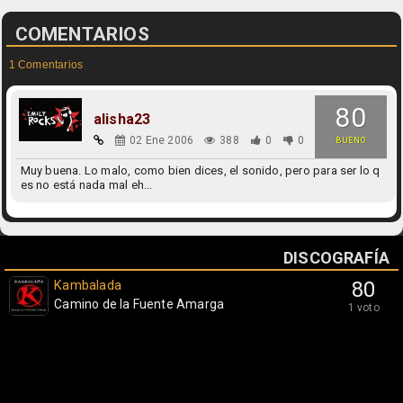
COMENTARIOS
1 Comentarios
80
alisha23
02 Ene 2006
388
0
0
BUENO
Muy buena. Lo malo, como bien dices, el sonido, pero para ser lo q
es no está nada mal eh...
DISCOGRAFÍA
Kambalada
80
Camino de la Fuente Amarga
1 voto