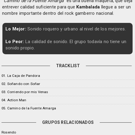
“
Camino de la Fuente Amarga
" es una buena maqueta, que deja
entrever calidad suficiente para que
Kambalada
llegue a ser un
nombre importante dentro del rock gamberro nacional.
Lo Mejor:
Sonido roquero y urbano al nivel de los mejores.
Lo Peor:
La calidad de sonido. El grupo todavía no tiene un
sonido propio.
TRACKLIST
01. La Caja de Pandora
02. Soñando con Soñar
03. Corriendo por mis Venas
04. Action Man
05. Camino de la Fuente Amarga
GRUPOS RELACIONADOS
Rosendo