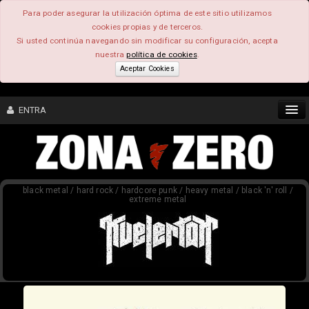
Para poder asegurar la utilización óptima de este sitio utilizamos
cookies propias y de terceros.
Si usted continúa navegando sin modificar su configuración, acepta
nuestra
política de cookies
.
Aceptar Cookies
ENTRA
CONTENIDO
black metal / hard rock / hardcore punk / heavy metal / black 'n' roll /
COMUNIDAD
extreme metal
FEEEDBACK
FOROS