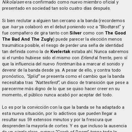
Nikolaisen
era confirmado como nuevo miembro oficial y
presentado en sociedad tan solo cuatro días después.
Si bien reclutar a alguien tan cercano a la banda (recordemos
que
Ivar
ya colaboró en el debut poniendo voz a "Blodtørst" y
fue compañero de gira tanto con
Silver
como con
The Good
The Bad And The Zugly
) puede parecer la elección menos
traumática posible, el riesgo de perder una seña de identidad
tan definida como la de
Kvelertak
estaba ahí. Nunca sabremos
si el rumbo hubiese sido el mismo con
Erlend
al frente, pero sí
que la influencia del nuevo
frontman
iba a marcar el sonido y
devenir de la banda desde ya. A pesar de ello, y contra todo
pronóstico,
“Splid”
se presenta como el cambio que la banda
necesitaba tras
“Nattesferd”
, un disco de transición que pese a
parecerme más digno de lo que se quiso hacer creer en su
momento, el público nunca acabó por aceptar del todo.
Lo es por la convicción con la que la banda se ha adaptado a
esta nueva situación, por lo adictivos que pueden llegar a
resultar sus 59 extensos minutos y por la frescura que
desprenden la mayoría de cortes. Y es que incluso la ausencia
de un
single
claro, aunque “Crack of Doom” tenga todo lo