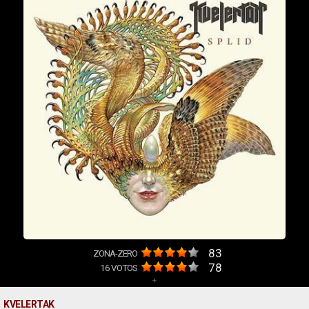
83
ZONA-ZERO
78
16
VOTOS
+
KVELERTAK