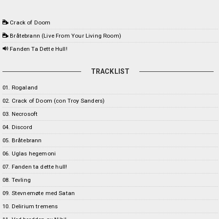
Crack of Doom
Bråtebrann (Live From Your Living Room)
Fanden Ta Dette Hull!
TRACKLIST
01. Rogaland
02. Crack of Doom (con Troy Sanders)
03. Necrosoft
04. Discord
05. Bråtebrann
06. Uglas hegemoni
07. Fanden ta dette hull!
08. Tevling
09. Stevnemøte med Satan
10. Delirium tremens