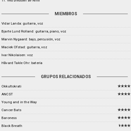
11. Ved bredden av Nihil
MIEMBROS
Vidar Landa: guitarra, voz
Bjarte Lund Rolland: guitarra, piano, voz
Marvin Nygaard: bajo, percusión, voz
Maciek Ofstad: guitarra, voz
Ivar Nikolaisen: voz
Håvard Takle Ohr: batería
GRUPOS RELACIONADOS
Okkultokrati
ANCST
Young and in the Way
Cancer Bats
Baroness
Black Breath