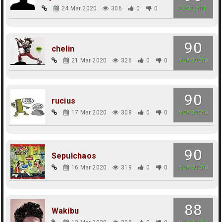
24 Mar 2020
306
0
0
EXCELENTE
90
chelin
21 Mar 2020
326
0
0
MUY BUENO
90
rucius
17 Mar 2020
308
0
0
MUY BUENO
90
Sepulchaos
16 Mar 2020
319
0
0
MUY BUENO
88
Wakibu