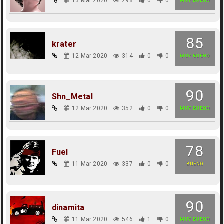
13 Mar 2020
298
0
0
MUY BUENO
85
krater
12 Mar 2020
314
0
0
MUY BUENO
90
Shn_Metal
12 Mar 2020
352
0
0
MUY BUENO
78
Fuel
11 Mar 2020
337
0
0
BUENO
90
dinamita
11 Mar 2020
546
1
0
MUY BUENO