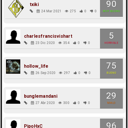
90
txiki
24 Mar 2021
275
0
0
MUY BUENO
5
charlesfrancisvishart
23 Dic 2020
354
0
0
HORRIBLE
75
hollow_life
26 Sep 2020
297
0
0
BUENO
29
bunglemandani
27 Abr 2020
300
0
0
MALO
96
PipoHxC