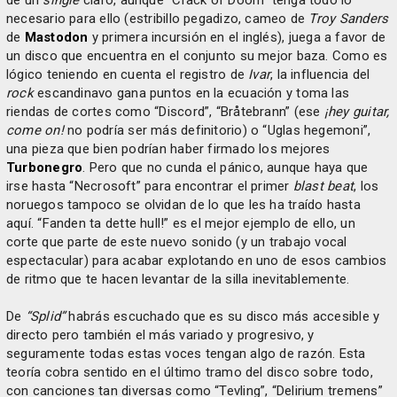
necesario para ello (estribillo pegadizo, cameo de
Troy Sanders
de
Mastodon
y primera incursión en el inglés), juega a favor de
un disco que encuentra en el conjunto su mejor baza. Como es
lógico teniendo en cuenta el registro de
Ivar
, la influencia del
rock
escandinavo gana puntos en la ecuación y toma las
riendas de cortes como “Discord”, “Bråtebrann” (ese
¡hey guitar,
come on!
no podría ser más definitorio) o “Uglas hegemoni”,
una pieza que bien podrían haber firmado los mejores
Turbonegro
. Pero que no cunda el pánico, aunque haya que
irse hasta “Necrosoft” para encontrar el primer
blast beat
, los
noruegos tampoco se olvidan de lo que les ha traído hasta
aquí. “Fanden ta dette hull!” es el mejor ejemplo de ello, un
corte que parte de este nuevo sonido (y un trabajo vocal
espectacular) para acabar explotando en uno de esos cambios
de ritmo que te hacen levantar de la silla inevitablemente.
De
“Splid”
habrás escuchado que es su disco más accesible y
directo pero también el más variado y progresivo, y
seguramente todas estas voces tengan algo de razón. Esta
teoría cobra sentido en el último tramo del disco sobre todo,
con canciones tan diversas como “Tevling”, “Delirium tremens”