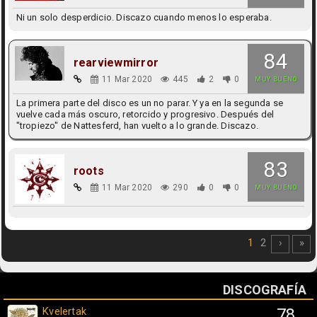
Ni un solo desperdicio. Discazo cuando menos lo esperaba.
84
rearviewmirror
11 Mar 2020
445
2
0
MUY BUENO
La primera parte del disco es un no parar. Y ya en la segunda se
vuelve cada más oscuro, retorcido y progresivo. Después del
"tropiezo" de Nattesferd, han vuelto a lo grande. Discazo.
83
roots
11 Mar 2020
290
0
0
MUY BUENO
1
2
›
»
DISCOGRAFÍA
Kvelertak
78